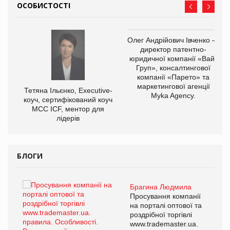
ОСОБИСТОСТІ
Олег Андрійович Івченко —
директор патентно-
юридичної компанії «Вайз
Груп», консалтингової
компанії «Парето» та
маркетингової агенції
,
Тетяна Ільєнко, Executive-
Myka Agency.
ОВ
коуч, сертифікований коуч
МСС ICF, ментор для
лідерів
БЛОГИ
Брагина Людмила
ї
Просування компанії
а
на порталі оптової та
роздрібної торгівлі
www.trademaster.ua.