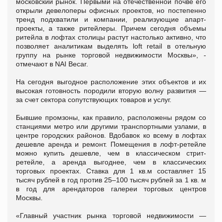
московский рынок. Первыми на отечественной почве его
открыли девелоперы офисных проектов, но постепенно
тренд подхватили и компании, реализующие апарт-
проекты, а также ритейлеры. Причем сегодня объемы
ритейла в лофтах столицы растут настолько активно, что
позволяет аналитикам выделять loft retail в отельную
группу на рынке торговой недвижимости Москвы», -
отмечают в NAI Becar.
На сегодня выгодное расположение этих объектов и их
высокая готовность породили вторую волну развития —
за счет сектора сопутствующих товаров и услуг.
Бывшие промзоны, как правило, расположены рядом со
станциями метро или другими транспортными узлами, в
центре городских районов. Вдобавок ко всему в лофтах
дешевле аренда и ремонт. Помещения в лофт-ретейле
можно купить дешевле, чем в классическом стрит-
ретейле, а аренда выгоднее, чем в классических
торговых проектах. Ставка для 1 кв.м составляет 15
тысяч рублей в год против 25–100 тысяч рублей за 1 кв. м
в год для арендаторов галереи торговых центров
Москвы.
«Главный участник рынка торговой недвижимости —