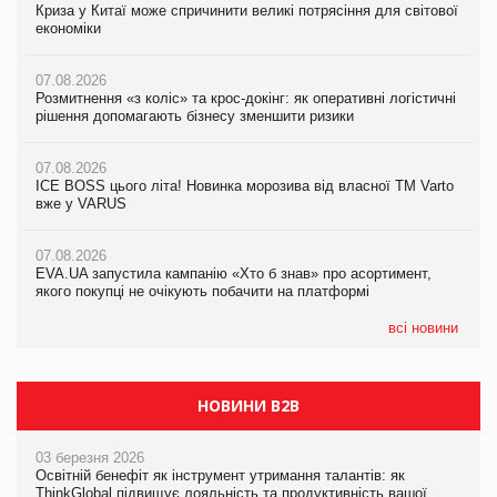
Криза у Китаї може спричинити великі потрясіння для світової
Криза у Китаї може спричинити великі потрясіння для світової
Криза у Китаї може спричинити великі потрясіння для світової
економіки
економіки
економіки
07.08.2026
07.08.2026
07.08.2026
Розмитнення «з коліс» та крос-докінг: як оперативні логістичні
Kraft Heinz скоротила збиток у першому півріччі
Kraft Heinz скоротила збиток у першому півріччі
рішення допомагають бізнесу зменшити ризики
07.08.2026
07.08.2026
07.08.2026
Продажі Hugo Boss впали на 9%
Продажі Hugo Boss впали на 9%
ICE BOSS цього літа! Новинка морозива від власної ТМ Varto
вже у VARUS
07.08.2026
07.08.2026
Франція заборонила рекламні дзвінки без згоди клієнтів
Франція заборонила рекламні дзвінки без згоди клієнтів
07.08.2026
EVA.UA запустила кампанію «Хто б знав» про асортимент,
якого покупці не очікують побачити на платформі
всі новини
НОВИНИ B2B
03 березня 2026
Освітній бенефіт як інструмент утримання талантів: як
ThinkGlobal підвищує лояльність та продуктивність вашої