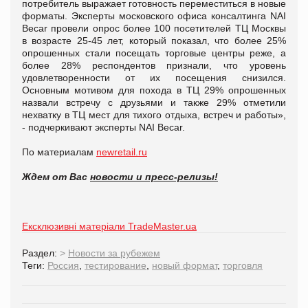
потребитель выражает готовность переместиться в новые
форматы. Эксперты московского офиса консалтинга NAI
Becar провели опрос более 100 посетителей ТЦ Москвы
в возрасте 25-45 лет, который показал, что более 25%
опрошенных стали посещать торговые центры реже, а
более 28% респондентов признали, что уровень
удовлетворенности от их посещения снизился.
Основным мотивом для похода в ТЦ 29% опрошенных
назвали встречу с друзьями и также 29% отметили
нехватку в ТЦ мест для тихого отдыха, встреч и работы»,
- подчеркивают эксперты NAI Becar.
По материалам
newretail.ru
Ждем от Вас
новости и пресс-релизы!
Ексклюзивні матеріали TradeMaster.ua
Раздел:
>
Новости за рубежем
Теги:
Россия
,
тестирование
,
новый формат
,
торговля