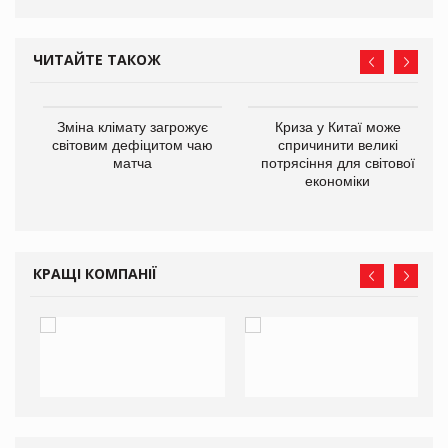
ЧИТАЙТЕ ТАКОЖ
Зміна клімату загрожує
Криза у Китаї може
ne
світовим дефіцитом чаю
спричинити великі
матча
потрясіння для світової
економіки
КРАЩІ КОМПАНІЇ