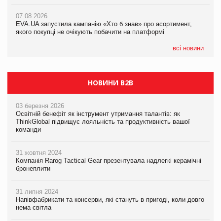
07.08.2026
07.08.2026
Франція заборонила рекламні дзвінки без згоди клієнтів
Франція заборонила рекламні дзвінки без згоди клієнтів
07.08.2026
EVA.UA запустила кампанію «Хто б знав» про асортимент,
якого покупці не очікують побачити на платформі
всі новини
НОВИНИ B2B
03 березня 2026
Освітній бенефіт як інструмент утримання талантів: як
ThinkGlobal підвищує лояльність та продуктивність вашої
команди
31 жовтня 2024
Компанія Rarog Tactical Gear презентувала надлегкі керамічні
бронеплити
31 липня 2024
Напівфабрикати та консерви, які стануть в пригоді, коли довго
нема світла