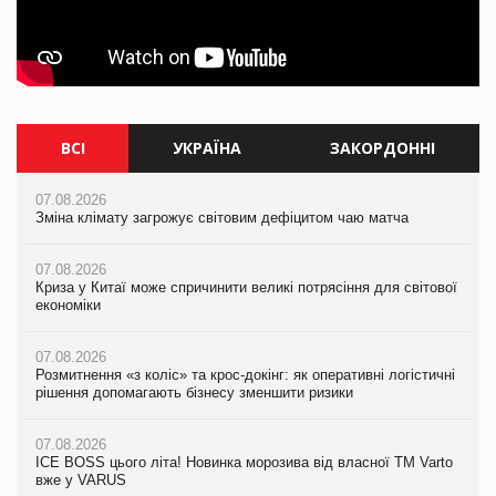
ВСІ
УКРАЇНА
ЗАКОРДОННІ
07.08.2026
07.08.2026
07.08.2026
Зміна клімату загрожує світовим дефіцитом чаю матча
Зміна клімату загрожує світовим дефіцитом чаю матча
Зміна клімату загрожує світовим дефіцитом чаю матча
07.08.2026
07.08.2026
07.08.2026
Криза у Китаї може спричинити великі потрясіння для світової
Криза у Китаї може спричинити великі потрясіння для світової
Криза у Китаї може спричинити великі потрясіння для світової
економіки
економіки
економіки
07.08.2026
07.08.2026
07.08.2026
Розмитнення «з коліс» та крос-докінг: як оперативні логістичні
Kraft Heinz скоротила збиток у першому півріччі
Kraft Heinz скоротила збиток у першому півріччі
рішення допомагають бізнесу зменшити ризики
07.08.2026
07.08.2026
07.08.2026
Продажі Hugo Boss впали на 9%
Продажі Hugo Boss впали на 9%
ICE BOSS цього літа! Новинка морозива від власної ТМ Varto
вже у VARUS