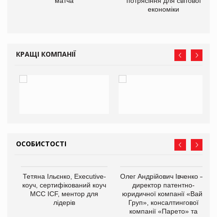
матча
потрясіння для світової
економіки
ne
КРАЩІ КОМПАНІЇ
ОСОБИСТОСТІ
,
Тетяна Ільєнко, Executive-
Олег Андрійович Івченко —
ОВ
коуч, сертифікований коуч
директор патентно-
МСС ICF, ментор для
юридичної компанії «Вайз
лідерів
Груп», консалтингової
компанії «Парето» та