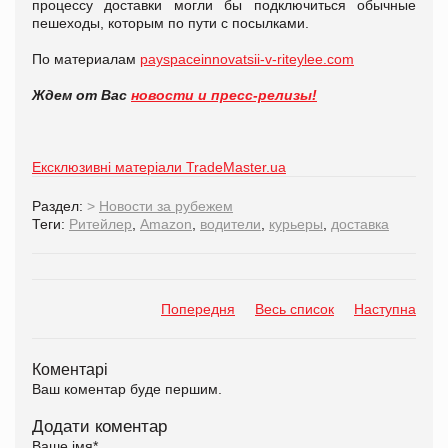
процессу доставки могли бы подключиться обычные
пешеходы, которым по пути с посылками.
По материалам
payspaceinnovatsii-v-riteylee.com
Ждем от Вас
новости и пресс-релизы!
Ексклюзивні матеріали TradeMaster.ua
Раздел:
>
Новости за рубежем
Теги:
Ритейлер
,
Amazon
,
водители
,
курьеры
,
доставка
Попередня
Весь список
Наступна
Коментарі
Ваш коментар буде першим.
Додати коментар
Ваше імя
*