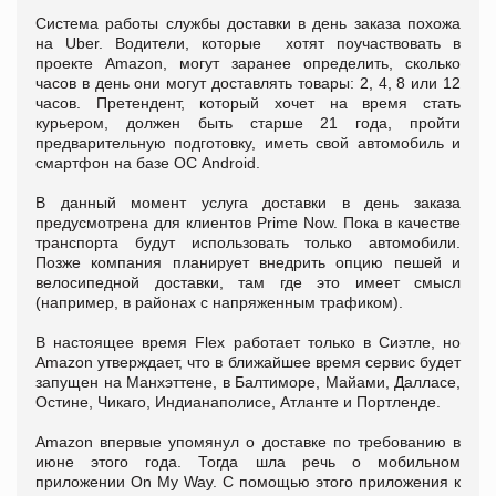
Система работы службы доставки в день заказа похожа
на Uber. Водители, которые хотят поучаствовать в
проекте Amazon, могут заранее определить, сколько
часов в день они могут доставлять товары: 2, 4, 8 или 12
часов. Претендент, который хочет на время стать
курьером, должен быть старше 21 года, пройти
предварительную подготовку, иметь свой автомобиль и
смартфон на базе ОС Android.
В данный момент услуга доставки в день заказа
предусмотрена для клиентов Prime Now. Пока в качестве
транспорта будут использовать только автомобили.
Позже компания планирует внедрить опцию пешей и
велосипедной доставки, там где это имеет смысл
(например, в районах с напряженным трафиком).
В настоящее время Flex работает только в Сиэтле, но
Amazon утверждает, что в ближайшее время сервис будет
запущен на Манхэттене, в Балтиморе, Майами, Далласе,
Остине, Чикаго, Индианаполисе, Атланте и Портленде.
Amazon впервые упомянул о доставке по требованию в
июне этого года. Тогда шла речь о мобильном
приложении On My Way. С помощью этого приложения к