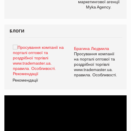
маркетингової агенції
Myka Agency.
БЛОГИ
Брагина Людмила
ї
Просування компанії
а
на порталі оптової та
роздрібної торгівлі
www.trademaster.ua.
і.
правила. Особливості.
Рекомендації
Ре