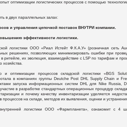
пыт оптимизации логистических процессов с помощью технологии
ть в двух параллельных залах:
сов и управления цепочкой поставок ВНУТРИ компании.
овышению эффективности логистики.
кой логистики ООО «Риал Истейт Ф.К.А.У» (розничная сеть Auc
ных решениях, позволяющих минимизировать ошибки при прове
в ритейле, их эволюция, взаимодействие с LSP по тарифам и про
о хозяйства.
 и оптимизации процессов складской логистики «BGS Soluti
отала в компаниях группы Deutche Post DHL Supply Chain и Frei
ектами запуска информационных систем DHL для Nike Russia, D
 участие в разработке стандартных операционных процедур склад
нтаризации и почему качеству инвентаризации уделяется недоста
 процессов на складе, методов их выявления, оценки и устранени
 внутренней логистики ООО «Фармпланета», ознакомит с 4 ш