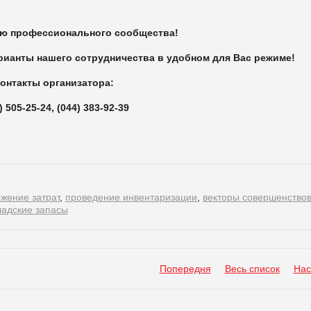
ью профессионального сообщества!
ианты нашего сотрудничества в удобном для Вас режиме!
онтакты организатора:
) 505-25-24, (044) 383-92-39
жение затрат
,
проведение инвентаризации
,
векторы совершенство
ладские запасы
Попередня
Весь список
Нас