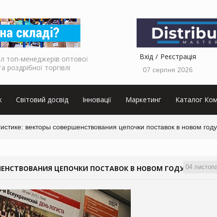
Вхід
Реєстрація
л топ-менеджерів оптової
та роздрібної торгівлі
07 серпня 2026
к
Світовий досвід
Інновації
Маркетинг
Каталог Ком
истике: векторы совершенствования цепочки поставок в новом году
04 листоп
ШЕНСТВОВАНИЯ ЦЕПОЧКИ ПОСТАВОК В НОВОМ ГОДУ