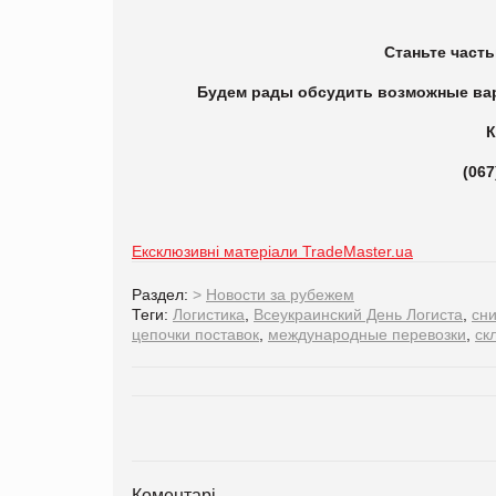
Станьте част
Будем рады обсудить возможные вар
К
(067
Ексклюзивні матеріали TradeMaster.ua
Раздел:
>
Новости за рубежем
Теги:
Логистика
,
Всеукраинский День Логиста
,
сни
цепочки поставок
,
международные перевозки
,
ск
Коментарі