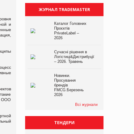
ЖУРНАЛ TRADEMASTER
ровня
Каталог Головних
ной и
Проєктів
енные
PrivateLabel –
ация,
2026
нципы
Сучасні рішення в
Логістиці&Дистрибуції
– 2026. Травень
оцесс
ивные
Новинки.
Просування
брендів
ектов
FMCG.Березень
такие
2026
, ООО
Всі журнали
ртной
льный
ТЕНДЕРИ