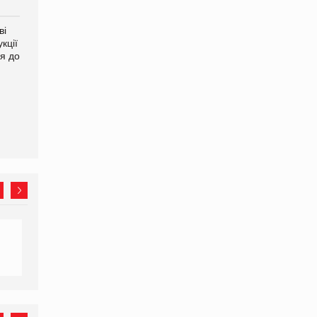
ві
Аргентина повертається з
ФАО прогнозує зростання
кції
продуктами птахівництва
світових цін на
я до
на європейський ринок
продовольство