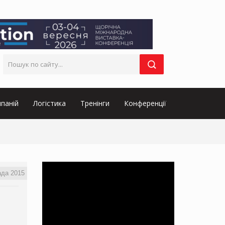
паній
Логістика
Тренінги
Конференції
ада 2015