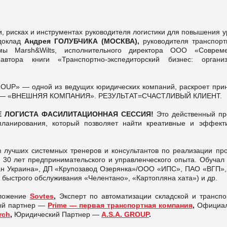
, рисках и инструментах руководителя логистики для повышения у
 доклад
Андрея ГОЛУБЧИКА (МОСКВА),
руководителя транспорт
мы Marsh&Wilts, исполнительного директора ООО «Соврем
автора книги «Транспортно-экспедиторский бизнес: организ
OUP» — одной из ведущих юридических компаний, раскроет при
НТ» — «ВНЕШНЯЯ КОМПАНИЯ». РЕЗУЛЬТАТ=СЧАСТЛИВЫЙ КЛИЕНТ.
Е ЛОГИСТА ФАСИЛИТАЦИОННАЯ СЕССИЯ!
Это действенный пр
планирования, который позволяет найти креативные и эффект
з лучших системных тренеров и консультантов по реализации про
30 лет предпринимательского и управленческого опыта. Обучал 
н Украина», ДП «Крупозавод Озерянка»/ООО «ИПС», ПАО «ВГП»
быстрого обслуживания «Челентано», «Картопляна хата») и др.
иложение
Sovtes
,
Эксперт по автоматизации складской и транспо
ый партнер —
Prime — первая транспортная компания
,
Официа
rch
,
Юридический Партнер —
А.
S
.А.
GROUP
.