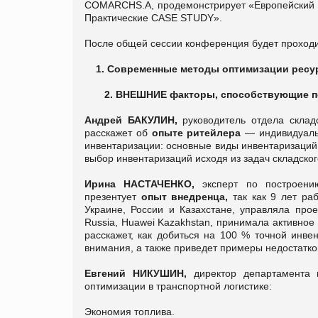
COMARCHS.A, продемонстрирует «Европейский о
Практические CASE STUDY».
После общей сессии конференция будет проходи
1.
Современные методы оптимизации ресур
2.
ВНЕШНИЕ факторы, способствующие п
Андрей БАКУЛИН,
руководитель отдела складс
расскажет об
опыте ритейлера
— индивидуаль
инвентаризации: основные виды инвентаризаций 
выбор инвентаризаций исходя из задач складског
Ирина НАСТАЧЕНКО,
эксперт по построению
презентует
опыт внедренца,
так как 9 лет раб
Украине, России и Казахстане, управляла про
Russia, Huawei Kazakhstan, принимала активное
расскажет, как добиться на 100 % точной инве
внимания, а также приведет примеры недостатков
Евгений НИКУШИН,
директор департамента
оптимизации в транспортной логистике:
Экономия топлива.