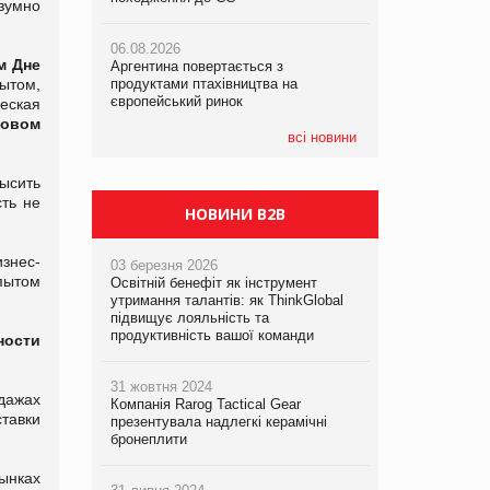
зумно
06.08.2026
06.08.2026
06.08.2026
м Дне
Аргентина повертається з
Аргентина повертається з
Аргентина повертається з
ытом,
продуктами птахівництва на
продуктами птахівництва на
продуктами птахівництва на
європейський ринок
європейський ринок
європейський ринок
еская
овом
всі новини
ысить
ть не
НОВИНИ B2B
знес-
03 березня 2026
пытом
Освітній бенефіт як інструмент
утримання талантів: як ThinkGlobal
підвищує лояльність та
продуктивність вашої команди
ности
31 жовтня 2024
дажах
Компанія Rarog Tactical Gear
ставки
презентувала надлегкі керамічні
бронеплити
ынках