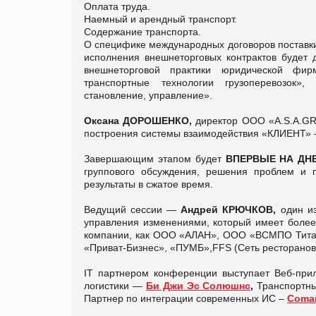
Оплата труда.
Наемный и арендный транспорт.
Содержание транспорта.
О специфике международных договоров поставки
исполнения внешнеторговых контрактов будет
внешнеторговой практики юридической фир
транспортные технологии грузоперевозок», 
становление, управление».
Оксана ДОРОШЕНКО,
директор ООО «A.S.A.GR
построения системы взаимодействия «КЛИЕ
Завершающим этапом будет
ВПЕРВЫЕ НА ДН
группового обсуждения, решения проблем и 
результаты в сжатое время.
Ведущий сессии —
Андрей КРЮЧКОВ,
один и
управления изменениями, который имеет более 
компании, как ООО «АЛАН», ООО «ВСМПО Тита
«Приват-Бизнес», «ПУМБ»,FFS (Сеть ресторанов 
IT партнером конференции выступает Веб-пр
логистики —
Би Джи Эс Солюшнс
,
Транспортн
Партнер по интеграции современных ИС –
Coma