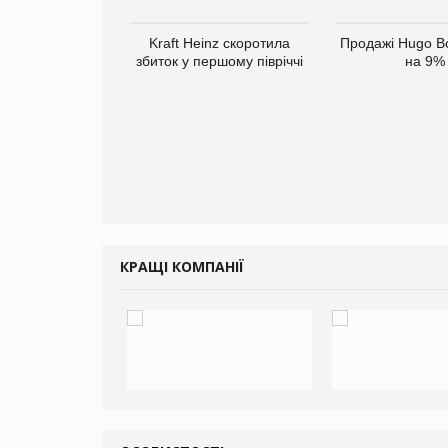
верне клієнтам
Kraft Heinz скоротила
Продажі Hugo B
ларів за раніше
збиток у першому півріччі
на 9%
чені мита
КРАЩІ КОМПАНІЇ