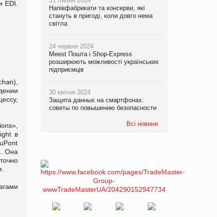
31 липня 2024
 EDI.
Напівфабрикати та консерви, які
стануть в пригоді, коли довго нема
світла
24 червня 2024
Meest Пошта і Shop-Express
розширюють можливості українських
підприємців
han),
дении
30 квітня 2024
цессу,
Защита данных на смартфонах:
советы по повышению безопасности
Всі новини
ons»,
ght в
uPont
а. Она
точно
я.
агами