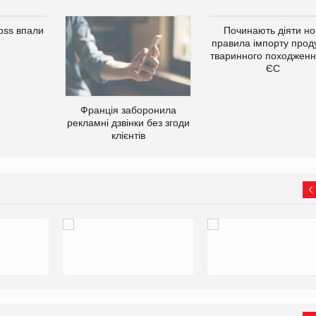
oss впали
Починають діяти но
правила імпорту проду
тваринного походженн
ЄС
Франція заборонила
рекламні дзвінки без згоди
клієнтів