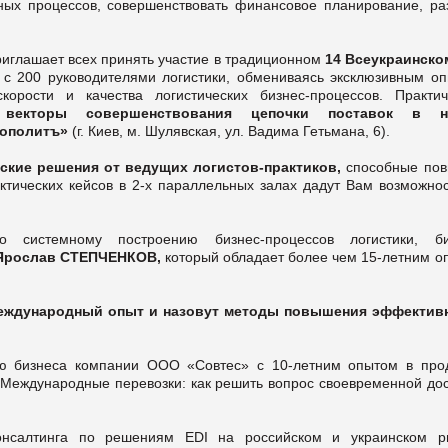
нных процессов, совершенствовать финансовое планирование, ра
иглашает всех принять участие в традиционном
14 Всеукраинско
 с 200 руководителями логистики, обмениваясь эксклюзивным оп
орости и качества логистических бизнес-процессов. Практич
 векторы совершенствования цепочки поставок в н
мополитъ»
(г. Киев, м. Шулявская, ул. Вадима Гетьмана, 6).
ские решения от ведущих логистов-практиков,
способные пов
ктических кейсов в 2-х параллельных залах дадут Вам возможнос
 системному построению бизнес-процессов логистики, би
Ярослав СТЕПЧЕНКОВ,
который обладает более чем 15-летним о
ждународный опыт и назовут методы повышения эффектив
ю бизнеса компании ООО «Совтес» с 10-летним опытом в про
 «Международные перевозки: как решить вопрос своевременной до
онсалтинга по решениям EDI на российском и украинском р