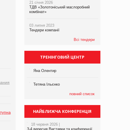
21 січня 2026
ТДВ «Золотоніський маслоробний
комбінат»
03 липня 2023
Тендери компанії
Всі тендери
ТРЕНІНГОВИЙ ЦЕНТР
Яна Олентир
вания
Тетяна Ільєнко
повний список
НАЙБЛИЖЧА КОНФЕРЕНЦІЯ
тупна
18 червня 2026 |
3-4 вересня Виставки та конференції