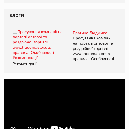
БЛОГИ
Брагина Людмила
ї
Просування компанії
а
на порталі оптової та
роздрібної торгівлі
www.trademaster.ua.
і.
правила. Особливості.
Рекомендації
Ре