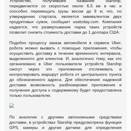
Устройство, получившее название Starship,
передвигается со скоростью около 6,5 км в час и
способно перемещать грузы весом до 9 кг, что, по
утверждению стартапа, является эквивалентом двух
продуктовых сумок, сообщает usatoday.com. Компания
надеется, что развертывание парка таких устройств
позволит снизить стоимость доставки до 1 доллара США.
Подобно процессу заказа автомобиля в сервисе Uber,
робота можно вызвать с помощью приложения, чтобы
осуществить доставку в течение временного интервала,
выделенного для клиентов. И, аналогично тому, как это
организовано в Uber пользователи устройств Starship
смогут через это приложение отслеживать и
контролировать маршрут робота от центрального пункта
до обозначенного адреса. Для обеспечения надежной
доставки возможность разблокировки приложения и
получения доступа к содержимому будет предоставлена
только пользователю.
По аналогии с другими автономными средствами
доставки, в устройствах Starship предусмотрена функция
GPS, камеры и другие датчики для определения