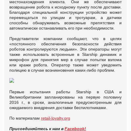
местонахождения клиента. Они же обеспечивают
возвращение робота к исходному пункту после доставки.
Благодаря специальной конструкции устройство может
перемещаться по улицам и тротуарам, а датчики
способны обнаруживать возможные препятствия и
автоматически останавливать его при необходимости.
Представители компании сообщают, что в целях
«постоянного обеспечения безопасности действия
роботов контролируются людьми». Эти операторы могут
также использовать встроенные в Starship динамик и
микрофон для принятия мер в случае попытки взлома
или кражи робота. Оператор также может уведомить
полицию в случае возникновения каких-либо проблем.
Первые испытания работы Starship в США и
Великобритании запланированы на первую половину
2016 г., в сроки, аналогичные предусмотренным для
ожидаемого внедрения доставки беспилотниками.
По материалам
retail-loyalty.org
Присоединяйтесь к нам в
Facebook!