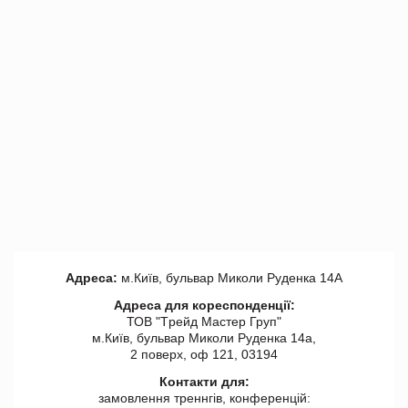
Адреса:
м.Київ, бульвар Миколи Руденка 14А
Адреса для кореспонденції:
ТОВ "Tрейд Мастер Груп"
м.Київ, бульвар Миколи Руденка 14а,
2 поверх, оф 121, 03194
Контакти для:
замовлення треннгів, конференцій: