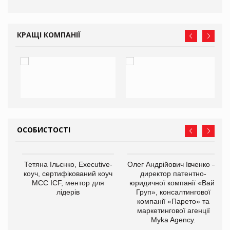
КРАЩІ КОМПАНІЇ
ОСОБИСТОСТІ
,
Тетяна Ільєнко, Executive-
Олег Андрійович Івченко —
ОВ
коуч, сертифікований коуч
директор патентно-
МСС ICF, ментор для
юридичної компанії «Вайз
лідерів
Груп», консалтингової
компанії «Парето» та
маркетингової агенції
Myka Agency.