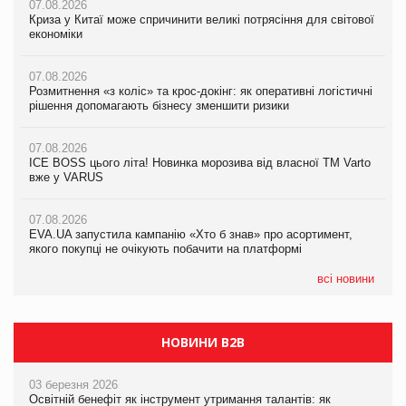
07.08.2026
07.08.2026
07.08.2026
Криза у Китаї може спричинити великі потрясіння для світової
Криза у Китаї може спричинити великі потрясіння для світової
Криза у Китаї може спричинити великі потрясіння для світової
економіки
економіки
економіки
07.08.2026
07.08.2026
07.08.2026
Розмитнення «з коліс» та крос-докінг: як оперативні логістичні
Kraft Heinz скоротила збиток у першому півріччі
Kraft Heinz скоротила збиток у першому півріччі
рішення допомагають бізнесу зменшити ризики
07.08.2026
07.08.2026
07.08.2026
Продажі Hugo Boss впали на 9%
Продажі Hugo Boss впали на 9%
ICE BOSS цього літа! Новинка морозива від власної ТМ Varto
вже у VARUS
07.08.2026
07.08.2026
Франція заборонила рекламні дзвінки без згоди клієнтів
Франція заборонила рекламні дзвінки без згоди клієнтів
07.08.2026
EVA.UA запустила кампанію «Хто б знав» про асортимент,
якого покупці не очікують побачити на платформі
всі новини
НОВИНИ B2B
03 березня 2026
Освітній бенефіт як інструмент утримання талантів: як