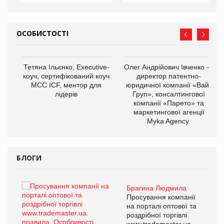
ОСОБИСТОСТІ
,
Тетяна Ільєнко, Executive-
Олег Андрійович Івченко —
ОВ
коуч, сертифікований коуч
директор патентно-
МСС ICF, ментор для
юридичної компанії «Вайз
лідерів
Груп», консалтингової
компанії «Парето» та
маркетингової агенції
Myka Agency.
БЛОГИ
Брагина Людмила
ї
Просування компанії
а
на порталі оптової та
роздрібної торгівлі
www.trademaster.ua.