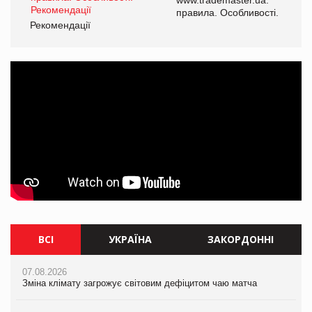
і.
правила. Особливості.
Рекомендації
Ре
ВСІ
УКРАЇНА
ЗАКОРДОННІ
07.08.2026
07.08.2026
07.08.2026
Зміна клімату загрожує світовим дефіцитом чаю матча
Зміна клімату загрожує світовим дефіцитом чаю матча
Зміна клімату загрожує світовим дефіцитом чаю матча