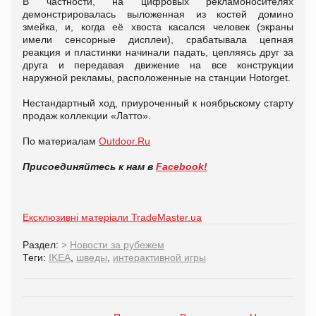
В частности, на цифровых рекламоносителях
демонстрировалась выложенная из костей домино
змейка, и, когда её хвоста касался человек (экраны
имели сенсорные дисплеи), срабатывала цепная
реакция и пластинки начинали падать, цепляясь друг за
друга и передавая движение на все конструкции
наружной рекламы, расположенные на станции Hotorget.
Нестандартный ход, приуроченный к ноябрьскому старту
продаж коллекции «Латто».
По материалам
Outdoor.Ru
Присоединяйтесь к нам в
Facebook!
Ексклюзивні матеріали TradeMaster.ua
Раздел:
>
Новости за рубежем
Теги:
IKEA
,
шведы
,
интерактивной игры