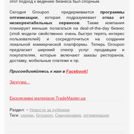
этот подход к ведению бизнеса был спорным.
Сегодня Groupon придерживается
программы
оптимизации
, которая подразумевает
отказ от
низкорентабельных сервисов
. Также компания
планирует меньше полагаться на deal-of-the-day бизнес
(этой модели свойственно очень быстро терять интерес
пользователей) и сосредоточиться на создании
локальной коммерческой платформы. Теперь Groupon
предлагает широкий спектр услуг продавцам и
покупателям, которые включают заказы ресторанов,
доставку, мобильные платежи и пр.
Присоединяйтесь к нам в
Facebook!
Загрузка...
Ексклюзивні матеріали TradeMaster.ua
Раздел:
>
Новости за рубежем
Теги:
скидки
,
Groupon
,
Скандинавия
,
оптимизация