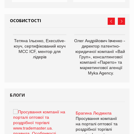
ОСОБИСТОСТІ
,
Тетяна Ільєнко, Executive-
Олег Андрійович Івченко —
ОВ
коуч, сертифікований коуч
директор патентно-
МСС ICF, ментор для
юридичної компанії «Вайз
лідерів
Груп», консалтингової
компанії «Парето» та
маркетингової агенції
Myka Agency.
БЛОГИ
Брагина Людмила
ї
Просування компанії
а
на порталі оптової та
роздрібної торгівлі