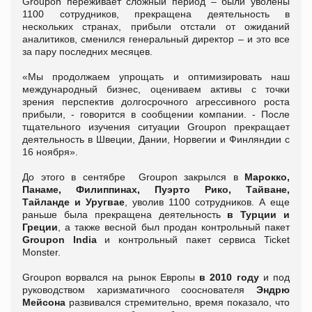
Groupon переживает сложный период – были уволены
1100 сотрудников, прекращена деятельность в
нескольких странах, прибыли отстали от ожиданий
аналитиков, сменился генеральный директор – и это все
за пару последних месяцев.
«Мы продолжаем упрощать и оптимизировать наш
международный бизнес, оцениваем активы с точки
зрения перспектив долгосрочного агрессивного роста
прибыли, - говорится в сообщении компании. - После
тщательного изучения ситуации Groupon прекращает
деятельность в Швеции, Дании, Норвегии и Финляндии с
16 ноября».
До этого в сентябре Groupon закрылся в
Марокко,
Панаме, Филиппинах, Пуэрто Рико, Тайване,
Тайланде и Уругвае
, уволив 1100 сотрудников. А еще
раньше была прекращена деятельность
в Турции и
Греции
, а также весной был продан контрольный пакет
Groupon India
и контрольный пакет сервиса Ticket
Monster.
Groupon ворвался на рынок Европы
в 2010 году
и под
руководством харизматичного сооснователя
Эндрю
Мейсона
развивался стремительно, время показало, что