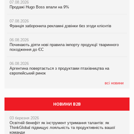
07.08.2026
07.08.2026
07.08.2026
Продажі Hugo Boss впали на 9%
Продажі Hugo Boss впали на 9%
Продажі Hugo Boss впали на 9%
07.08.2026
07.08.2026
07.08.2026
Франція заборонила рекламні дзвінки без згоди клієнтів
Франція заборонила рекламні дзвінки без згоди клієнтів
Франція заборонила рекламні дзвінки без згоди клієнтів
06.08.2026
06.08.2026
06.08.2026
Починають діяти нові правила імпорту продукції тваринного
Починають діяти нові правила імпорту продукції тваринного
Починають діяти нові правила імпорту продукції тваринного
походження до ЄС
походження до ЄС
походження до ЄС
06.08.2026
06.08.2026
06.08.2026
Аргентина повертається з продуктами птахівництва на
Аргентина повертається з продуктами птахівництва на
Аргентина повертається з продуктами птахівництва на
європейський ринок
європейський ринок
європейський ринок
всі новини
НОВИНИ B2B
03 березня 2026
Освітній бенефіт як інструмент утримання талантів: як
ThinkGlobal підвищує лояльність та продуктивність вашої
команди