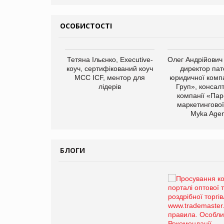
ОСОБИСТОСТІ
арас Ігорович,
Тетяна Ільєнко, Executive-
Олег Андрійович
иробництва ТОВ
коуч, сертифікований коуч
директор пат
Герчак"
МСС ICF, ментор для
юридичної компа
лідерів
Груп», консал
компанії «Пар
маркетингової
Myka Agen
БЛОГИ
Брагина Людмила
Просування компанії на
порталі оптової та
роздрібної торгівлі
www.trademaster.ua.