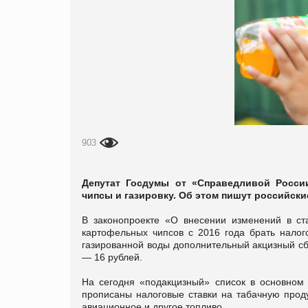
903
Депутат Госдумы от «Справедливой Росси
чипсы и газировку. Об этом пишут российски
В законопроекте «О внесении изменений в ст
картофельных чипсов с 2016 года брать налог
газированной воды дополнительный акцизный сбо
— 16 рублей.
На сегодня «подакцизный» список в основном
прописаны налоговые ставки на табачную проду
авиационное и другое топливо.