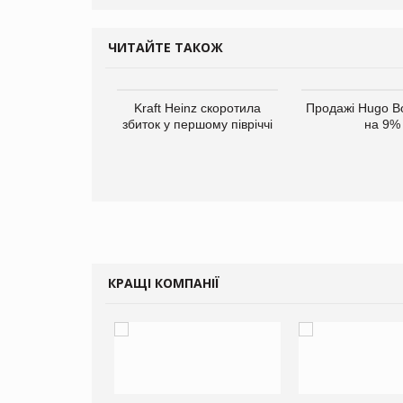
ЧИТАЙТЕ ТАКОЖ
верне клієнтам
Kraft Heinz скоротила
Продажі Hugo B
ларів за раніше
збиток у першому півріччі
на 9%
чені мита
КРАЩІ КОМПАНІЇ