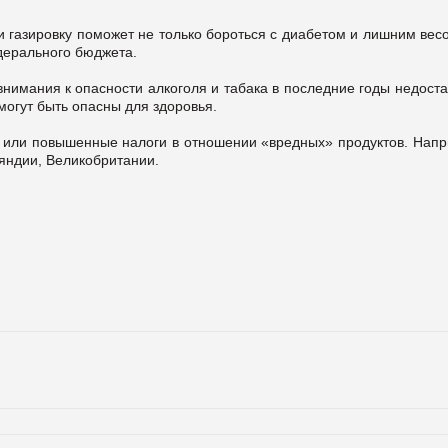
 газировку поможет не только бороться с диабетом и лишним вес
дерального бюджета.
внимания к опасности алкоголя и табака в последние годы недост
могут быть опасны для здоровья.
 или повышенные налоги в отношении «вредных» продуктов. Напр
яндии, Великобритании.