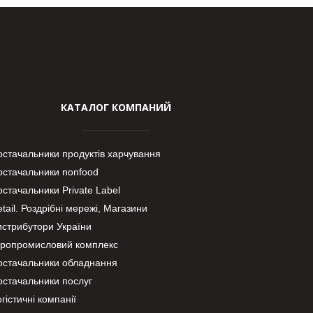
КАТАЛОГ КОМПАНИЙ
остачальники продуктів харчування
остачальники nonfood
стачальники Private Label
tail. Роздрібні мережі, Магазини
истрибутори України
гропромисловий комплекс
остачальники обладнання
остачальники послуг
гістичні компанії