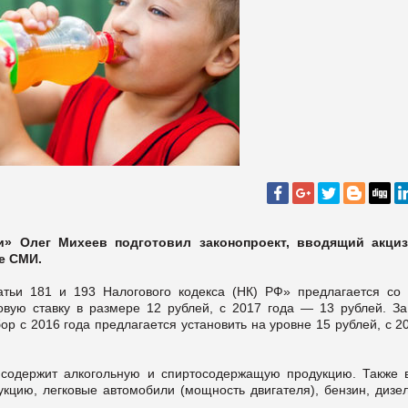
и» Олег Михеев подготовил законопроект, вводящий акци
е СМИ.
атьи 181 и 193 Налогового кодекса (НК) РФ» предлагается со 
овую ставку в размере 12 рублей, с 2017 года — 13 рублей. За
р с 2016 года предлагается установить на уровне 15 рублей, с 2
 содержит алкогольную и спиртосодержащую продукцию. Также 
кцию, легковые автомобили (мощность двигателя), бензин, дизел