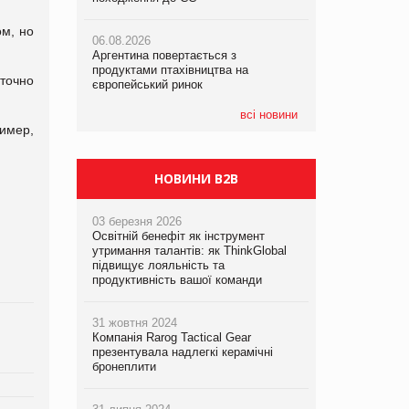
ом, но
06.08.2026
06.08.2026
06.08.2026
Аргентина повертається з
Аргентина повертається з
Аргентина повертається з
продуктами птахівництва на
продуктами птахівництва на
продуктами птахівництва на
аточно
європейський ринок
європейський ринок
європейський ринок
всі новини
имер,
НОВИНИ B2B
03 березня 2026
Освітній бенефіт як інструмент
утримання талантів: як ThinkGlobal
підвищує лояльність та
продуктивність вашої команди
31 жовтня 2024
Компанія Rarog Tactical Gear
презентувала надлегкі керамічні
бронеплити