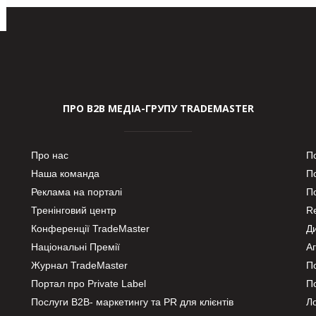
ПРО В2В МЕДІА-ГРУПУ TRADEMASTER
Про нас
П
Наша команда
П
Реклама на порталі
По
Тренінговий центр
Re
Конференції TradeMaster
Д
Національні Премії
А
Журнал TradeMaster
П
Портал про Private Label
П
Послуги В2В- маркетингу та PR для клієнтів
Ло