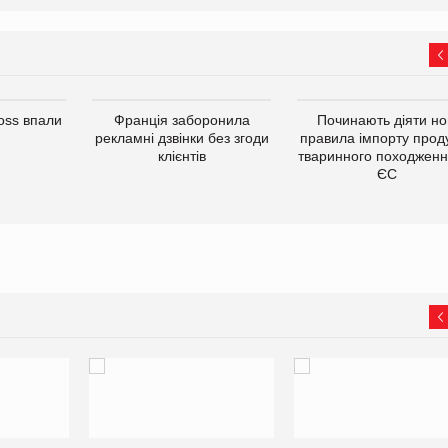
oss впали
Франція заборонила
Починають діяти но
рекламні дзвінки без згоди
правила імпорту проду
клієнтів
тваринного походженн
ЄС