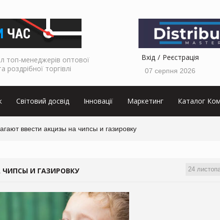
Вхід
Реєстрація
л топ-менеджерів оптової
та роздрібної торгівлі
07 серпня 2026
к
Світовий досвід
Інновації
Маркетинг
Каталог Ком
агают ввести акцизы на чипсы и газировку
24 листоп
 ЧИПСЫ И ГАЗИРОВКУ