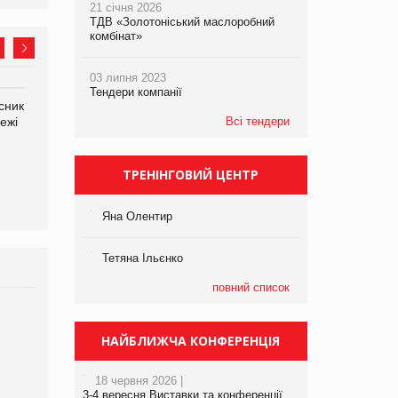
21 січня 2026
ТДВ «Золотоніський маслоробний
комбінат»
03 липня 2023
Тендери компанії
сник
Олексій Логачов-Михайлов
Яна Сараніна, директор
ежі
Файно маркет Директор
Всі тендери
компанії «УкраМарин»
департаменту з
виробництва
ТРЕНІНГОВИЙ ЦЕНТР
Яна Олентир
Тетяна Ільєнко
повний список
Брагина Людмила
Просування компанії на
НАЙБЛИЖЧА КОНФЕРЕНЦІЯ
порталі оптової та
роздрібної торгівлі
18 червня 2026 |
www.trademaster.ua.
3-4 вересня Виставки та конференції