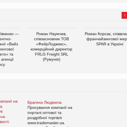
 Івченко —
Роман Наумчев,
Роман Корсак, співвла
ентно-
співзасновник ТОВ
франчайзингової мер
нії «Вайз
«ФейрЛоджикс»,
SPAR в Україні
тингової
комерційний директор
ето» та
FRLG Freight SRL
 агенції
(Румунія)
cy.
Брагина Людмила
Просування компанії на
порталі оптової та
роздрібної торгівлі
www.trademaster.ua.