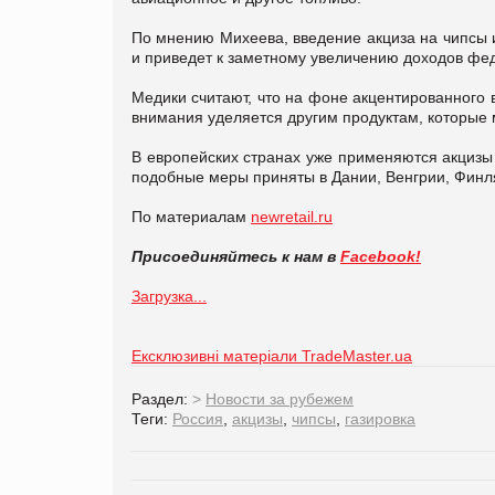
По мнению Михеева, введение акциза на чипсы и
и приведет к заметному увеличению доходов фе
Медики считают, что на фоне акцентированного 
внимания уделяется другим продуктам, которые 
В европейских странах уже применяются акцизы
подобные меры приняты в Дании, Венгрии, Финл
По материалам
newretail.ru
Присоединяйтесь к нам в
Facebook!
Загрузка...
Ексклюзивні матеріали TradeMaster.ua
Раздел:
>
Новости за рубежем
Теги:
Россия
,
акцизы
,
чипсы
,
газировка