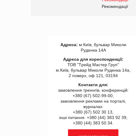
правила. Особливості.
ії
Рекомендації
Адреса:
м.Київ, бульвар Миколи
Руденка 14А
Адреса для кореспонденції:
ТОВ "Tрейд Мастер Груп"
м.Київ, бульвар Миколи Руденка 14а,
2 поверх, оф 121, 03194
Контакти для:
замовлення треннгів, конференцій:
+380 (67) 502-99-00,
замовлення реклами на порталі,
журналах:
+380 (67) 502 30 13,
інші питання: +380 (44) 383 92 39,
+380 (44) 383 50 34.