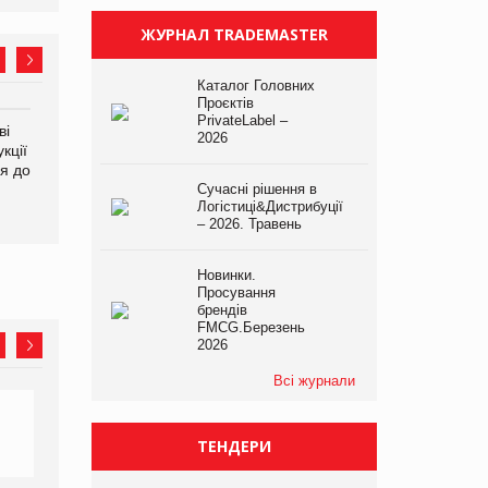
ЖУРНАЛ TRADEMASTER
Каталог Головних
Проєктів
PrivateLabel –
ві
Аргентина повертається з
ФАО прогнозує зростання
2026
кції
продуктами птахівництва
світових цін на
я до
на європейський ринок
продовольство
Сучасні рішення в
Логістиці&Дистрибуції
– 2026. Травень
Новинки.
Просування
брендів
FMCG.Березень
2026
Всі журнали
ТЕНДЕРИ