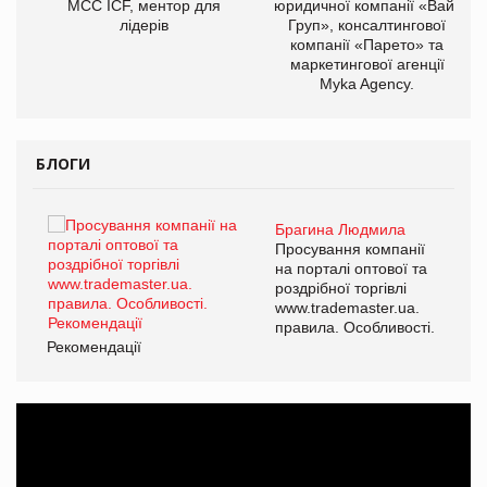
МСС ICF, ментор для
юридичної компанії «Вайз
лідерів
Груп», консалтингової
компанії «Парето» та
маркетингової агенції
Myka Agency.
БЛОГИ
Брагина Людмила
ї
Просування компанії
а
на порталі оптової та
роздрібної торгівлі
www.trademaster.ua.
і.
правила. Особливості.
Рекомендації
Ре