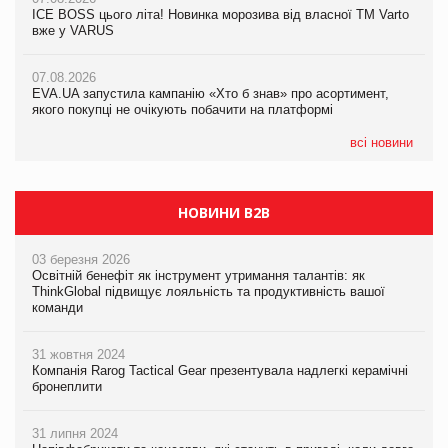
ICE BOSS цього літа! Новинка морозива від власної ТМ Varto
вже у VARUS
07.08.2026
07.08.2026
Франція заборонила рекламні дзвінки без згоди клієнтів
Франція заборонила рекламні дзвінки без згоди клієнтів
07.08.2026
EVA.UA запустила кампанію «Хто б знав» про асортимент,
якого покупці не очікують побачити на платформі
всі новини
НОВИНИ B2B
03 березня 2026
Освітній бенефіт як інструмент утримання талантів: як
ThinkGlobal підвищує лояльність та продуктивність вашої
команди
31 жовтня 2024
Компанія Rarog Tactical Gear презентувала надлегкі керамічні
бронеплити
31 липня 2024