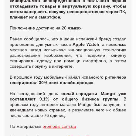
кинофильмов непосредственно с большого экрана
откладывать товары в виртуальную корзину, чтобы
потом завершить покупку непосредственно через ПК,
планшет или смартфон.
Приложение доступно на 20 языках.
Ранее сообщалось, что в июне испанский бренд создал
приложение для умных часов
Apple Watch
, а несколько
месяцев назад испытывал инновационную технологию
распознавания изображений, что позволяет клиенту
сканировать одежду при помощи смартфона, а затем
совершить покупку в интернете.
В прошлом году мобильный канал испанского ритейлера
генерировал 30% всех онлайн-продаж
.
На сегодняшний день
онлайн-продажи Mango уже
составляют 9.1% от общего бизнеса группы
. В
прошлом году интернет-магазин Mango был запущен в
двенадцати новых странах, в результате чего их общее
число составило 76 единиц.
По материалам
promodis.com.ua