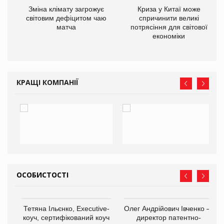
Зміна клімату загрожує
Криза у Китаї може
ne
світовим дефіцитом чаю
спричинити великі
матча
потрясіння для світової
економіки
КРАЩІ КОМПАНІЇ
ОСОБИСТОСТІ
,
Тетяна Ільєнко, Executive-
Олег Андрійович Івченко —
ОВ
коуч, сертифікований коуч
директор патентно-