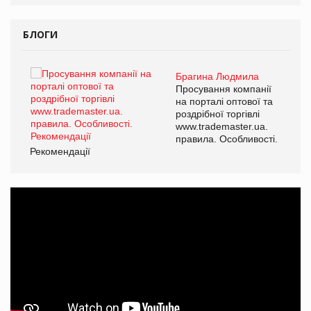
БЛОГИ
Брагина Людмила
Просування компанії
на порталі оптової та
роздрібної торгівлі
www.trademaster.ua.
правила. Особливості.
Рекомендації
Ре