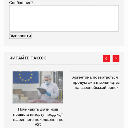
Сообщение
*
ЧИТАЙТЕ ТАКОЖ
Аргентина повертається з
продуктами птахівництва
на європейський ринок
в
Починають діяти нові
правила імпорту продукції
О:
тваринного походження до
ЄС