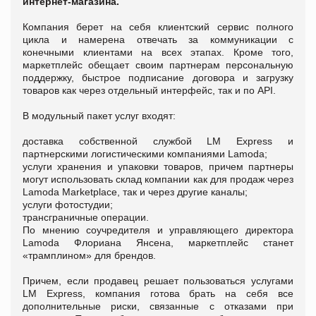
интернет-магазина.
Компания берет на себя клиентский сервис полного
цикла и намерена отвечать за коммуникации с
конечными клиентами на всех этапах. Кроме того,
маркетплейс обещает своим партнерам персональную
поддержку, быстрое подписание договора и загрузку
товаров как через отдельный интерфейс, так и по API.
В модульный пакет услуг входят:
доставка собственной службой LM Express и
партнерскими логистическими компаниями Lamoda;
услуги хранения и упаковки товаров, причем партнеры
могут использовать склад компании как для продаж через
Lamoda Marketplace, так и через другие каналы;
услуги фотостудии;
трансграничные операции.
По мнению соучредителя и управляющего директора
Lamoda Флориана Янсена, маркетплейс станет
«трамплином» для брендов.
Причем, если продавец решает пользоваться услугами
LM Express, компания готова брать на себя все
дополнительные риски, связанные с отказами при