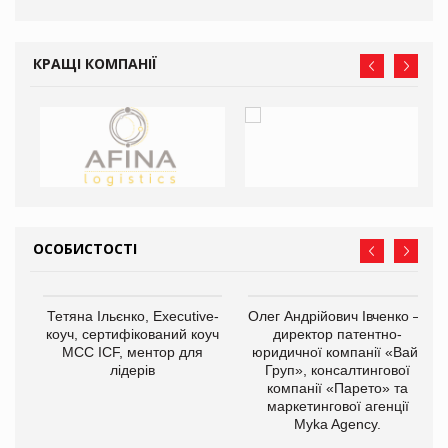
КРАЩІ КОМПАНІЇ
ОСОБИСТОСТІ
Тетяна Ільєнко, Executive-
Олег Андрійович Івченко —
коуч, сертифікований коуч
директор патентно-
МСС ICF, ментор для
юридичної компанії «Вайз
лідерів
Груп», консалтингової
компанії «Парето» та
маркетингової агенції
,
Myka Agency.
ОВ