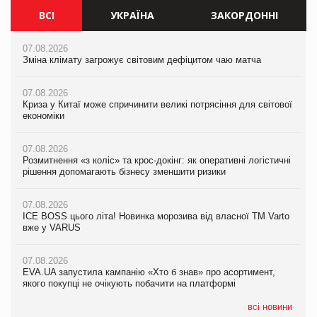
ВСІ
УКРАЇНА
ЗАКОРДОННІ
07.08.2026
07.08.2026
07.08.2026
Зміна клімату загрожує світовим дефіцитом чаю матча
Зміна клімату загрожує світовим дефіцитом чаю матча
Зміна клімату загрожує світовим дефіцитом чаю матча
07.08.2026
07.08.2026
07.08.2026
Криза у Китаї може спричинити великі потрясіння для світової
Криза у Китаї може спричинити великі потрясіння для світової
Криза у Китаї може спричинити великі потрясіння для світової
економіки
економіки
економіки
07.08.2026
07.08.2026
07.08.2026
Розмитнення «з коліс» та крос-докінг: як оперативні логістичні
Kraft Heinz скоротила збиток у першому півріччі
Kraft Heinz скоротила збиток у першому півріччі
рішення допомагають бізнесу зменшити ризики
07.08.2026
07.08.2026
07.08.2026
Продажі Hugo Boss впали на 9%
Продажі Hugo Boss впали на 9%
ICE BOSS цього літа! Новинка морозива від власної ТМ Varto
вже у VARUS
07.08.2026
07.08.2026
Франція заборонила рекламні дзвінки без згоди клієнтів
Франція заборонила рекламні дзвінки без згоди клієнтів
07.08.2026
EVA.UA запустила кампанію «Хто б знав» про асортимент,
якого покупці не очікують побачити на платформі
всі новини