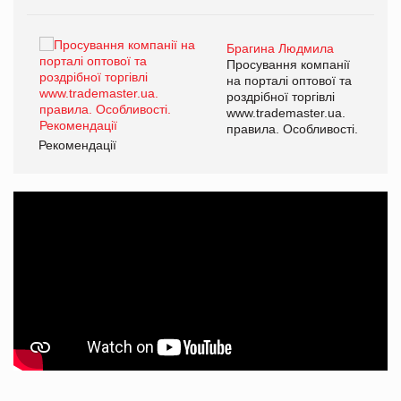
Брагина Людмила
ї
Просування компанії
а
на порталі оптової та
роздрібної торгівлі
www.trademaster.ua.
і.
правила. Особливості.
Рекомендації
Ре