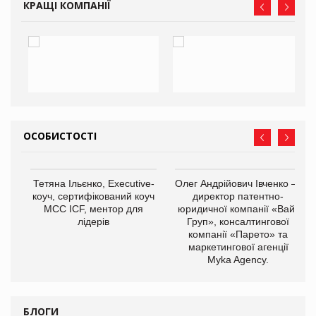
КРАЩІ КОМПАНІЇ
ОСОБИСТОСТІ
,
Тетяна Ільєнко, Executive-
Олег Андрійович Івченко —
ОВ
коуч, сертифікований коуч
директор патентно-
МСС ICF, ментор для
юридичної компанії «Вайз
лідерів
Груп», консалтингової
компанії «Парето» та
маркетингової агенції
Myka Agency.
БЛОГИ