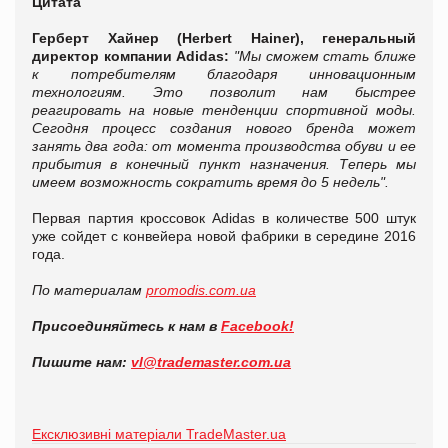
Цитата
Герберт Хайнер (Herbert Hainer), генеральный
директор компании Adidas:
"Мы сможем стать ближе
к потребителям благодаря инновационным
технологиям. Это позволит нам быстрее
реагировать на новые тенденции спортивной моды.
Сегодня процесс создания нового бренда может
занять два года: от момента производства обуви и ее
прибытия в конечный пункт назначения. Теперь мы
имеем возможность сократить время до 5 недель".
Первая партия кроссовок Adidas в количестве 500 штук
уже сойдет с конвейера новой фабрики в середине 2016
года.
По материалам
promodis.com.ua
Присоединяйтесь к нам в
Facebook!
Пишите нам:
vl@trademaster.com.ua
Ексклюзивні матеріали TradeMaster.ua