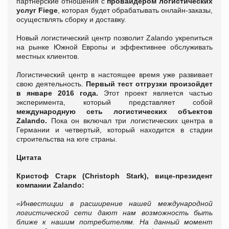
партнерские отношения с
провайдером логистических
услуг Fiege
, которая будет обрабатывать онлайн-заказы,
осуществлять сборку и доставку.
Новый логистический центр позволит Zalando укрепиться
на рынке Южной Европы и эффективнее обслуживать
местных клиентов.
Логистический центр в настоящее время уже развивает
свою деятельность.
Первый тест отгрузки произойдет
в январе 2016 года.
Этот проект является частью
эксперимента, который представляет собой
международную сеть логистических объектов
Zalando.
Пока он включал три логистических центра в
Германии и четвертый, который находится в стадии
строительства на юге страны.
Цитата
Кристоф Старк (Christoph Stark), вице-президент
компании Zalando:
«Инвестиции в расширение нашей международной
логистической сети дают нам возможность быть
ближе к нашим потребителям. На данный момент