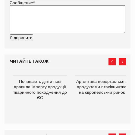
Сообщение
*
ЧИТАЙТЕ ТАКОЖ
в
Починають діяти нові
Аргентина повертається з
правила імпорту продукції
продуктами птахівництва
тваринного походження до
на європейський ринок
О:
ЄС