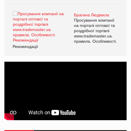
Брагина Людмила
ї
Просування компанії
а
на порталі оптової та
роздрібної торгівлі
www.trademaster.ua.
і.
правила. Особливості.
Рекомендації
Ре