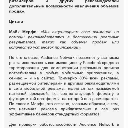
ритейлеров и других рекламодателей
дополнительные возможности увеличения объемов
продаж.
Цитата
Майк Мерфи
:
«Мы акцентируем свое внимание на
помощи рекламодателями в достижении реальных
результатов, таких как объемы продаж или
количество установок приложений».
По его словам, Audience Network позволяет участникам
рынка использовать все имеющиеся у Facebook средства
таргетирования для демонстрации рекламных роликов
потребителям в любых мобильных приложениях, а
сейчас – и на сайтах. Примерно 80% всей рекламы,
размещаемой ритейлерами и другими рекламодателями
в сети мобильной рекламы, является так называемой
нативной рекламой, т.е. соответствующей формату и
функциям той платформы, на которой она размещается.
По словам Мерфи, это связано, главным образом, с тем,
что нативная реклама приблизительно в сем раз
эффективнее баннеров стандартных форматов.
Для проверки работоспособности Audience Network в