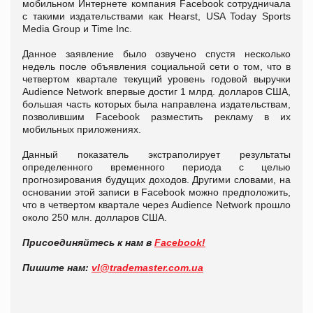
мобильном Интернете компания Facebook сотрудничала
с такими издательствами как Hearst, USA Today Sports
Media Group и Time Inc.
Данное заявление было озвучено спустя несколько
недель после объявления социальной сети о том, что в
четвертом квартале текущий уровень годовой выручки
Audience Network впервые достиг 1 млрд. долларов США,
большая часть которых была направлена издательствам,
позволившим Facebook разместить рекламу в их
мобильных приложениях.
Данный показатель экстраполирует результаты
определенного временного периода с целью
прогнозирования будущих доходов. Другими словами, на
основании этой записи в Facebook можно предположить,
что в четвертом квартале через Audience Network прошло
около 250 млн. долларов США.
Присоединяйтесь к нам в
Facebook!
Пишите нам:
vl@
trademaster.
com.
ua