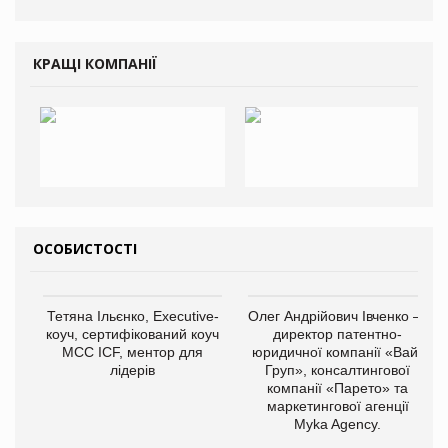
КРАЩІ КОМПАНІЇ
ОСОБИСТОСТІ
Тетяна Ільєнко, Executive-
Олег Андрійович Івченко —
коуч, сертифікований коуч
директор патентно-
МСС ICF, ментор для
юридичної компанії «Вайз
лідерів
Груп», консалтингової
компанії «Парето» та
маркетингової агенції
Myka Agency.