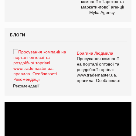
компанії «Парето» та
маркетингової агенції
Myka Agency.
БЛОГИ
Брагина Людмила
ї
Просування компанії
а
на порталі оптової та
роздрібної торгівлі
www.trademaster.ua.
і.
правила. Особливості.
Рекомендації
Ре