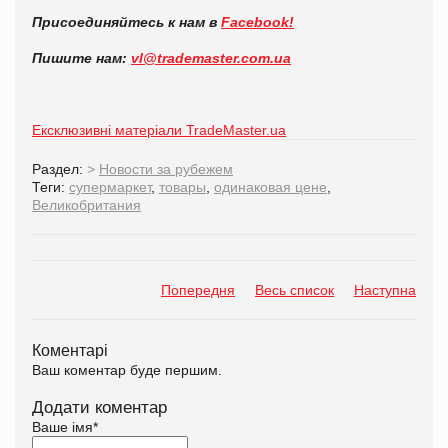
Присоединяйтесь к нам в
Facebook!
Пишите нам:
vl@trademaster.com.ua
Ексклюзивні матеріали TradeMaster.ua
Раздел:
>
Новости за рубежем
Теги:
супермаркет
,
товары
,
одинаковая цене
,
Великобритания
Попередня
Весь список
Наступна
Коментарі
Ваш коментар буде першим.
Додати коментар
Ваше імя
*