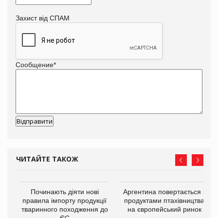
Захист від СПАМ
Сообщение
*
ЧИТАЙТЕ ТАКОЖ
в
Починають діяти нові
Аргентина повертається з
правила імпорту продукції
продуктами птахівництва
тваринного походження до
на європейський ринок
О:
ЄС