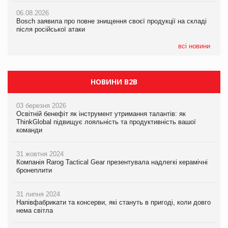
06.08.2026
06.08.2026
06.08.2026
Bosch заявила про повне знищення своєї продукції на складі
Bosch заявила про повне знищення своєї продукції на складі
Bosch заявила про повне знищення своєї продукції на складі
після російської атаки
після російської атаки
після російської атаки
всі новини
НОВИНИ B2B
03 березня 2026
Освітній бенефіт як інструмент утримання талантів: як
ThinkGlobal підвищує лояльність та продуктивність вашої
команди
31 жовтня 2024
Компанія Rarog Tactical Gear презентувала надлегкі керамічні
бронеплити
31 липня 2024
Напівфабрикати та консерви, які стануть в пригоді, коли довго
нема світла