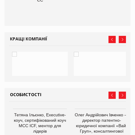
КРАЩІ КОМПАНІЇ
ОСОБИСТОСТІ
,
Тетяна Ільєнко, Executive-
Олег Андрійович Івченко —
ОВ
коуч, сертифікований коуч
директор патентно-
МСС ICF, ментор для
юридичної компанії «Вайз
лідерів
Груп», консалтингової