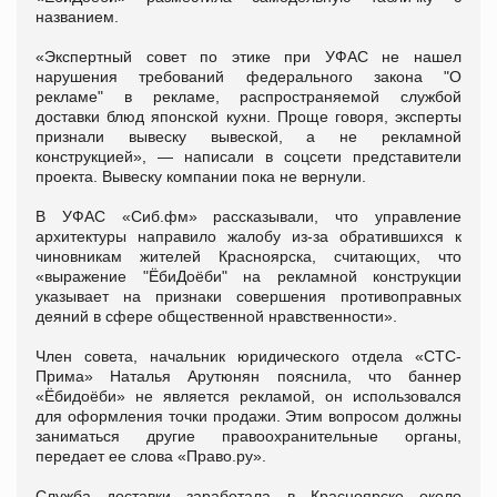
названием.
«Экспертный совет по этике при УФАС не нашел
нарушения требований федерального закона "О
рекламе" в рекламе, распространяемой службой
доставки блюд японской кухни. Проще говоря, эксперты
признали вывеску вывеской, а не рекламной
конструкцией», — написали в соцсети представители
проекта. Вывеску компании пока не вернули.
В УФАС «Сиб.фм» рассказывали, что управление
архитектуры направило жалобу из-за обратившихся к
чиновникам жителей Красноярска, считающих, что
«выражение "ЁбиДоёби" на рекламной конструкции
указывает на признаки совершения противоправных
деяний в сфере общественной нравственности».
Член совета, начальник юридического отдела «СТС-
Прима» Наталья Арутюнян пояснила, что баннер
«Ëбидоëби» не является рекламой, он использовался
для оформления точки продажи. Этим вопросом должны
заниматься другие правоохранительные органы,
передает ее слова «Право.ру».
Служба доставки заработала в Красноярске около