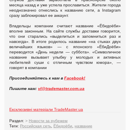
месяца назад и уже успела прославиться. Жители города
неоднозначно отнеслись к названию сети, а Instagram
сразу заблокировал ее аккаунт.
Владельцы компании считают название «Ёбидоёби»
вполне законным. На сайте службы доставки говорится,
что они старались «выделиться и запомниться раз и
навсегда». В итоге родилось название «на стыках двух
величайших языков» — с японского «ЁбиДоёби»
переводится «День недели — суббота». «Символичное
название вызывает улыбку у молодых и активных
любителей суши с отличным чувством юмора», —
говорят в компании
Присоединяйтесь к нам в
Facebook!
Пишите нам:
vl@trademaster.com.ua
Ексклюзивні матеріали TradeMaster.ua
Раздел:
>
Новости за рубежем
Теги:
Российская сеть
,
Ёбидоёби
,
название