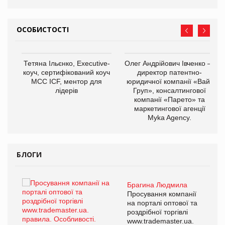
ОСОБИСТОСТІ
,
Тетяна Ільєнко, Executive-
Олег Андрійович Івченко —
ОВ
коуч, сертифікований коуч
директор патентно-
МСС ICF, ментор для
юридичної компанії «Вайз
лідерів
Груп», консалтингової
компанії «Парето» та
маркетингової агенції
Myka Agency.
БЛОГИ
Брагина Людмила
ї
Просування компанії
а
на порталі оптової та
роздрібної торгівлі
www.trademaster.ua.