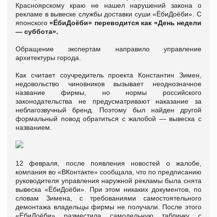
Красноярскому краю не нашел нарушений закона о
рекламе в вывеске службы доставки суши «ЁбиДоёби». С
японского
«ЁбиДоёби» переводится как «День недели
— суббота».
Обращение экспертам направило управление
архитектуры города.
Как считает соучредитель проекта Константин Зимен,
недовольство чиновников вызывает неоднозначное
название фирмы, но нормы российского
законодательства не предусматривают наказание за
неблагозвучный бренд. Поэтому был найден другой
формальный повод обратиться с жалобой — вывеска с
названием.
12 февраля, после появления новостей о жалобе,
компания во «ВКонтакте» сообщала, что по предписанию
руководителя управления наружной рекламы была снята
вывеска «ЁбиДоёби». При этом никаких документов, по
словам Зимена, с требованиями самостоятельного
демонтажа владельцы фирмы не получали. После этого
«ЁбиДоёби» разместила самодельную табличку с