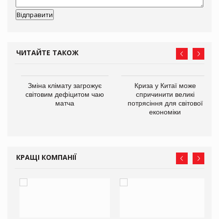
ЧИТАЙТЕ ТАКОЖ
Зміна клімату загрожує
Криза у Китаї може
ne
світовим дефіцитом чаю
спричинити великі
матча
потрясіння для світової
економіки
КРАЩІ КОМПАНІЇ