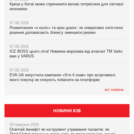
Криза у Китаї може спричинити великі потрясіння для світової
Криза у Китаї може спричинити великі потрясіння для світової
Криза у Китаї може спричинити великі потрясіння для світової
економіки
економіки
економіки
07.08.2026
07.08.2026
07.08.2026
Розмитнення «з коліс» та крос-докінг: як оперативні логістичні
Kraft Heinz скоротила збиток у першому півріччі
Kraft Heinz скоротила збиток у першому півріччі
рішення допомагають бізнесу зменшити ризики
07.08.2026
07.08.2026
07.08.2026
Продажі Hugo Boss впали на 9%
Продажі Hugo Boss впали на 9%
ICE BOSS цього літа! Новинка морозива від власної ТМ Varto
вже у VARUS
07.08.2026
07.08.2026
Франція заборонила рекламні дзвінки без згоди клієнтів
Франція заборонила рекламні дзвінки без згоди клієнтів
07.08.2026
EVA.UA запустила кампанію «Хто б знав» про асортимент,
якого покупці не очікують побачити на платформі
всі новини
НОВИНИ B2B
03 березня 2026
Освітній бенефіт як інструмент утримання талантів: як