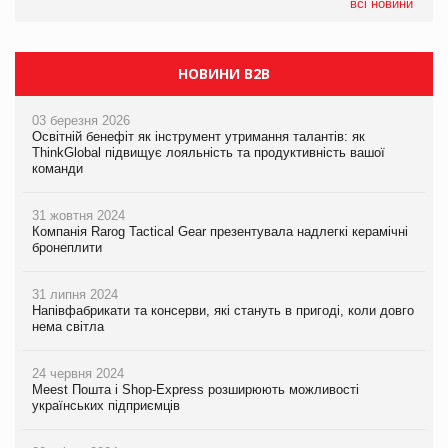
всі новини
НОВИНИ B2B
03 березня 2026
Освітній бенефіт як інструмент утримання талантів: як
ThinkGlobal підвищує лояльність та продуктивність вашої
команди
31 жовтня 2024
Компанія Rarog Tactical Gear презентувала надлегкі керамічні
бронеплити
31 липня 2024
Напівфабрикати та консерви, які стануть в пригоді, коли довго
нема світла
24 червня 2024
Meest Пошта і Shop-Express розширюють можливості
українських підприємців