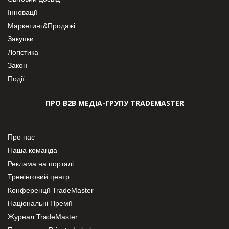
Інновації
Маркетинг&Продажі
Закупки
Логістика
Закон
Події
ПРО В2В МЕДІА-ГРУПУ TRADEMASTER
Про нас
Наша команда
Реклама на порталі
Тренінговий центр
Конференції TradeMaster
Національні Премії
Журнал TradeMaster