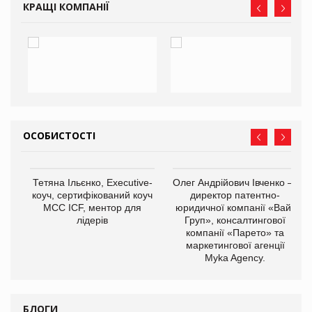
КРАЩІ КОМПАНІЇ
ОСОБИСТОСТІ
Тетяна Ільєнко, Executive-
Олег Андрійович Івченко —
коуч, сертифікований коуч
директор патентно-
МСС ICF, ментор для
юридичної компанії «Вайз
лідерів
Груп», консалтингової
компанії «Парето» та
маркетингової агенції
,
Myka Agency.
ОВ
БЛОГИ