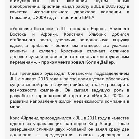
стимулировать рост компании путем новых
приобретений. Кристиан начал работу в JLL в 2005 году в
качестве исполнительного директора компании в
Германии, с 2009 года – в регионе EMEA.
«Управляя бизнесом в JLL в странах Европы, Ближнего
Востока и Африки, Кристиан Ульбрих добился
стабильного роста, увеличив региональную выручку
вдвое, а прибыль – более чем вчетверо. Его уважают
клиенты и коллеги; Кристиана отличает отличное
деловое чутье и постоянная готовность к конструктивным
переменам», -
прокомментировал Колин Дайер
.
Гай Грейнджер руководил британским подразделением
JLL с января 2013 года и за это время успел обеспечить
существенный рост выручки, прибыли, а также расширить
возможности компании. Он сыграл ведущую роль в
разработке корпоративной стратегии «Ритейл 2020» и
развитии направления жилой недвижимости компании в
мире.
Крис Айрленд присоединился к JLL в 2011 году в качестве
одного из управляющих партнеров King Sturge. После
завершения слияния двух компаний он занял сразу две
должности – председателя совета директоров и