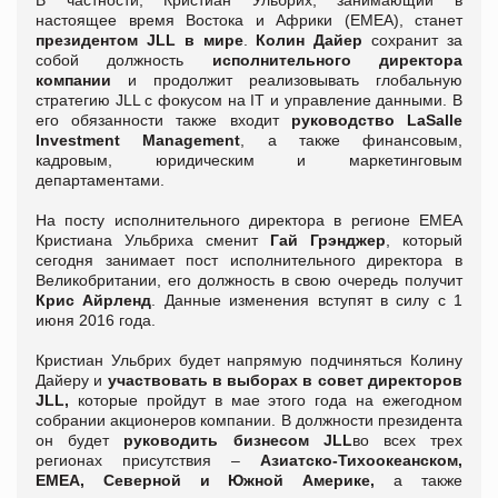
настоящее время Востока и Африки (EMEA), станет
президентом JLL в мире
.
Колин Дайер
сохранит за
собой должность
исполнительного директора
компании
и продолжит реализовывать глобальную
стратегию JLL с фокусом на IT и управление данными. В
его обязанности также входит
руководство LaSalle
Investment Management
, а также финансовым,
кадровым, юридическим и маркетинговым
департаментами.
На посту исполнительного директора в регионе ЕМЕА
Кристиана Ульбриха сменит
Гай Грэнджер
, который
сегодня занимает пост исполнительного директора в
Великобритании, его должность в свою очередь получит
Крис Айрленд
. Данные изменения вступят в силу с 1
июня 2016 года.
Кристиан Ульбрих будет напрямую подчиняться Колину
Дайеру и
участвовать в выборах в совет директоров
JLL,
которые пройдут в мае этого года на ежегодном
собрании акционеров компании. В должности президента
он будет
руководить бизнесом
JLL
во всех трех
регионах присутствия –
Азиатско-Тихоокеанском,
EMEA
, Северной и Южной Америке,
а также