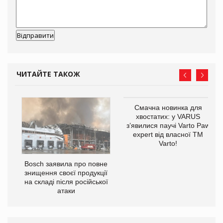
ЧИТАЙТЕ ТАКОЖ
Смачна новинка для
хвостатих: у VARUS
з’явилися паучі Varto Paw
expert від власної ТМ
Varto!
 $1
Bosch заявила про повне
знищення своєї продукції
на складі після російської
атаки