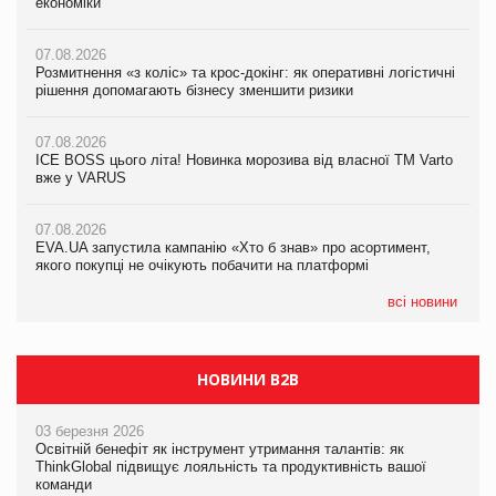
економіки
економіки
економіки
07.08.2026
07.08.2026
07.08.2026
Розмитнення «з коліс» та крос-докінг: як оперативні логістичні
Kraft Heinz скоротила збиток у першому півріччі
Kraft Heinz скоротила збиток у першому півріччі
рішення допомагають бізнесу зменшити ризики
07.08.2026
07.08.2026
07.08.2026
Продажі Hugo Boss впали на 9%
Продажі Hugo Boss впали на 9%
ICE BOSS цього літа! Новинка морозива від власної ТМ Varto
вже у VARUS
07.08.2026
07.08.2026
Франція заборонила рекламні дзвінки без згоди клієнтів
Франція заборонила рекламні дзвінки без згоди клієнтів
07.08.2026
EVA.UA запустила кампанію «Хто б знав» про асортимент,
якого покупці не очікують побачити на платформі
всі новини
НОВИНИ B2B
03 березня 2026
Освітній бенефіт як інструмент утримання талантів: як
ThinkGlobal підвищує лояльність та продуктивність вашої
команди