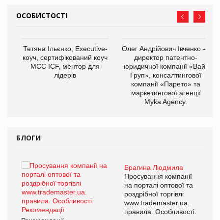
ОСОБИСТОСТІ
,
Тетяна Ільєнко, Executive-
Олег Андрійович Івченко —
ОВ
коуч, сертифікований коуч
директор патентно-
МСС ICF, ментор для
юридичної компанії «Вайз
лідерів
Груп», консалтингової
компанії «Парето» та
маркетингової агенції
Myka Agency.
БЛОГИ
Брагина Людмила
ї
Просування компанії
а
на порталі оптової та
роздрібної торгівлі
www.trademaster.ua.
і.
правила. Особливості.