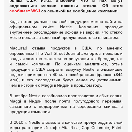
рынка США из-за опасений, что в них могут
содержаться мелкие осколки стекла. Об этом
сообщает WSJ
со ссылкой на сообщение компании.
Коды потенциально опасной продукции можно найти на
официальном сайте Nestle. Компания проводит
внутреннее расследование исходя из версии, что стекло
могло попасть в конечный продукт вместе со шпинатом.
Масштаб отзыва продуктов в США, по мнению
опрошенных The Wall Street Journal экспертов, невелик и
вряд ли заметно скажется на репутации как брендов, так
и самой компании. По оценкам аналитиков, отзыв
продукции в США сократит выручку Nestle в ближайшие
недели примерно на 40 млн швейцарских франков ($44
млн), и его последствия будут менее существенными,
чем в истории с Maggi в Индии в прошлом году.
В ноябре Nestle возобновила производство и сбыт лапши
Maggi в Индии после почти полугодового перерыва,
связанного с подозрениями на содержание свинца в
продукции компании.
В 2010 г. Nestle отзывала в качестве предупредительной
меры растворимый кофе Alta Rica, Cap Colombie, Estet,