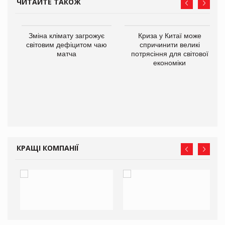
ЧИТАЙТЕ ТАКОЖ
Зміна клімату загрожує
Криза у Китаї може
ne
світовим дефіцитом чаю
спричинити великі
матча
потрясіння для світової
економіки
КРАЩІ КОМПАНІЇ