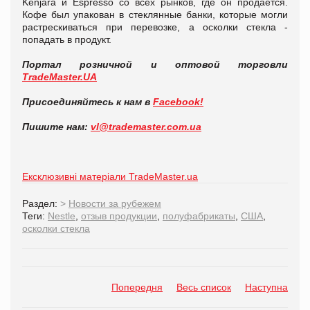
Kenjara и Espresso со всех рынков, где он продается.
Кофе был упакован в стеклянные банки, которые могли
растрескиваться при перевозке, а осколки стекла -
попадать в продукт.
Портал розничной и оптовой торговли
TradeMaster.UA
Присоединяйтесь к нам в
Facebook!
Пишите нам:
vl@trademaster.com.ua
Ексклюзивні матеріали TradeMaster.ua
Раздел:
>
Новости за рубежем
Теги:
Nestle
,
отзыв продукции
,
полуфабрикаты
,
США
,
осколки стекла
Попередня
Весь список
Наступна