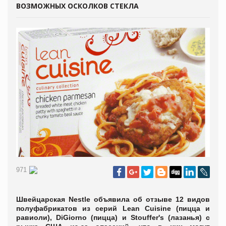
ВОЗМОЖНЫХ ОСКОЛКОВ СТЕКЛА
971
Швейцарская Nestle объявила об отзыве 12 видов
полуфабрикатов из серий Lean Cuisine (пицца и
равиоли), DiGiorno (пицца) и Stouffer's (лазанья) с