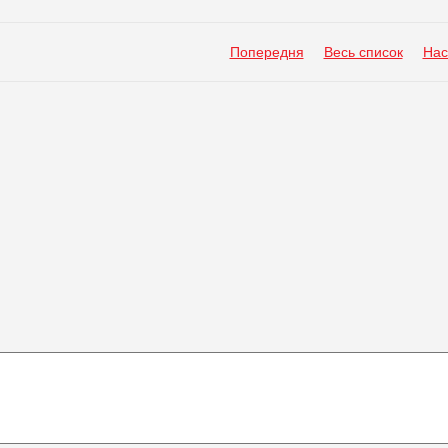
Попередня
Весь список
Нас