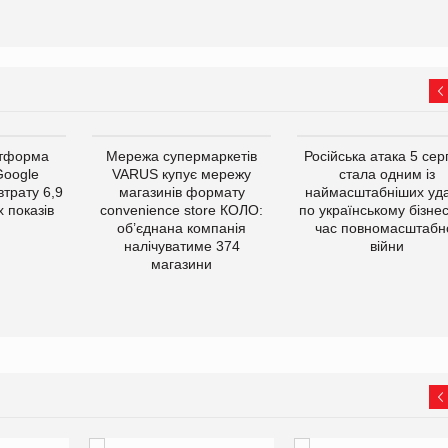
атформа
Мережа супермаркетів
Російська атака 5 се
Google
VARUS купує мережу
стала одним із
втрату 6,9
магазинів формату
наймасштабніших уда
 показів
convenience store КОЛО:
по українському бізнес
об’єднана компанія
час повномасштабн
налічуватиме 374
війни
магазини