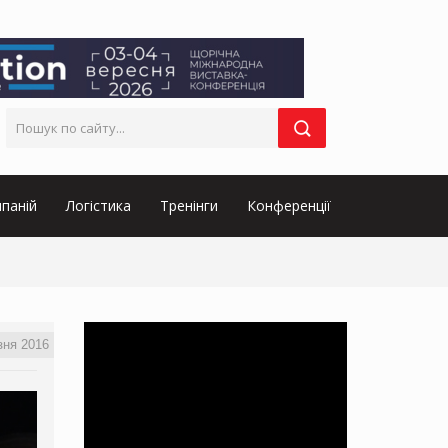
паній
Логістика
Тренінги
Конференції
зня 2016