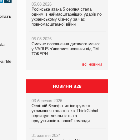
05.08.2026
рекламі екологічних продуктів
рекламі екологічних продуктів
Російська атака 5 серпня стала
одним із наймасштабніших ударів по
отать
05.08.2026
05.08.2026
українському бізнесу за час
AstraZeneca обговорює найбільшу
AstraZeneca обговорює найбільшу
повномасштабної війни
угоду десятиліття
угоду десятиліття
05.08.2026
Смачне поповнення дитячого меню:
ola —
у VARUS з’явилися новинки від ТМ
ТОКЕРИ
irlife
всі новини
НОВИНИ B2B
03 березня 2026
Освітній бенефіт як інструмент
утримання талантів: як ThinkGlobal
підвищує лояльність та
продуктивність вашої команди
31 жовтня 2024