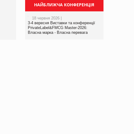
Просування компанії на
НАЙБЛИЖЧА КОНФЕРЕНЦІЯ
порталі оптової та
роздрібної торгівлі
18 червня 2026 |
www.trademaster.ua.
3-4 вересня Виставки та конференції
правила. Особливості.
PrivateLabel&FMCG Master-2026:
Власна марка - Власна перевага