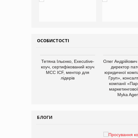
ОСОБИСТОСТІ
арас Ігорович,
Тетяна Ільєнко, Executive-
Олег Андрійович
иробництва ТОВ
коуч, сертифікований коуч
директор пат
Герчак"
МСС ICF, ментор для
юридичної компа
лідерів
Груп», консал
компанії «Пар
маркетингової
Myka Agen
БЛОГИ
Брагина Людмила