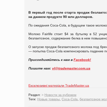
В первый год после старта продаж безлакто
на данном продукте 90 млн долларов.
По ожидания Coca-Cola, в будущем такое молоко
Молоко Fairlife стоит $4 за бутылку в 52 ун
безлактозное, содержание белка в нем повышено
О запуске продаж безлактозного молока под брен
— попытка Coca-Cola компенсировать падение п
Присоединяйтесь к нам в
Facebook!
Пишите нам:
vl@trademaster.com.ua
Ексклюзивні матеріали TradeMaster.ua
Раздел:
>
Новости за рубежем
Теги:
Новые товары
,
Coca-Cola
,
безлактозное мо