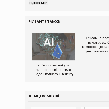
ЧИТАЙТЕ ТАКОЖ
Рекламна пл
вимагає від 
компенсацію за 
трлн рекламних
У Євросоюзі набули
у Зеландію
чинності нові правила
22,1% світового
щодо штучного інтелекту
ту молочної
одукції
КРАЩІ КОМПАНІЇ