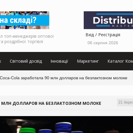
Вхід
Реєстрація
л топ-менеджерів оптової
та роздрібної торгівлі
06 серпня 2026
к
Світовий досвід
Інновації
Маркетинг
Каталог Ком
Coca-Cola заработала 90 млн долларов на безлактозном молоке
21 бере
90 МЛН ДОЛЛАРОВ НА БЕЗЛАКТОЗНОМ МОЛОКЕ