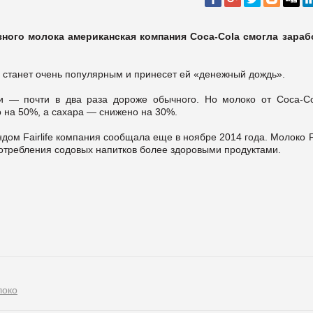
зного молока американская компания Coca-Cola смогла зараб
 станет очень популярным и принесет ей «денежный дождь».
ции — почти в два раза дороже обычного. Но молоко от Coca-C
 на 50%, а сахара — снижено на 30%.
дом Fairlife компания сообщала еще в ноябре 2014 года. Молоко Fa
отребления содовых напитков более здоровыми продуктами.
локо