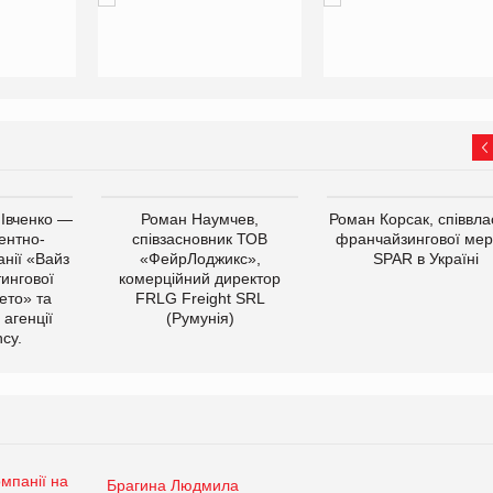
 Івченко —
Роман Наумчев,
Роман Корсак, співвла
ентно-
співзасновник ТОВ
франчайзингової мер
нії «Вайз
«ФейрЛоджикс»,
SPAR в Україні
тингової
комерційний директор
ето» та
FRLG Freight SRL
 агенції
(Румунія)
cy.
Брагина Людмила