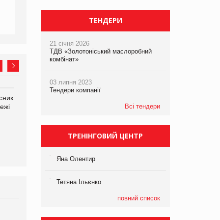
ТЕНДЕРИ
21 січня 2026
ТДВ «Золотоніський маслоробний
комбінат»
03 липня 2023
Тендери компанії
сник
Олексій Логачов-Михайлов
Яна Сараніна, директор
ежі
Файно маркет Директор
компанії «УкраМарин»
Всі тендери
департаменту з
виробництва
ТРЕНІНГОВИЙ ЦЕНТР
Яна Олентир
Тетяна Ільєнко
повний список
Брагина Людмила