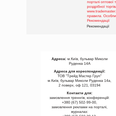
Просування компанії на
порталі оптової та
роздрібної торгівлі
www.trademaster.ua.
правила. Особливості.
ії
Рекомендації
Адреса:
м.Київ, бульвар Миколи
Руденка 14А
Адреса для кореспонденції:
ТОВ "Tрейд Мастер Груп"
м.Київ, бульвар Миколи Руденка 14а,
2 поверх, оф 121, 03194
Контакти для:
замовлення треннгів, конференцій:
+380 (67) 502-99-00,
замовлення реклами на порталі,
журналах: