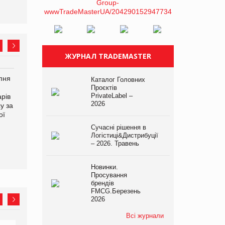
ЖУРНАЛ TRADEMASTER
рпня
Смачне поповнення
Сергій Лісунов про
Каталог Головних
дитячого меню: у VARUS
заморожені хлібобулочні
Проєктів
PrivateLabel –
рів
з’явилися новинки від ТМ
вироби на
2026
у за
ТОКЕРИ
PrivateLabel&FMCG Master
ої
2026
Сучасні рішення в
Логістиці&Дистрибуції
– 2026. Травень
Новинки.
Просування
брендів
FMCG.Березень
2026
Всі журнали