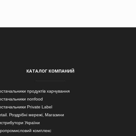
КАТАЛОГ КОМПАНИЙ
остачальники продуктів харчування
остачальники nonfood
стачальники Private Label
tail. Роздрібні мережі, Магазини
истрибутори України
гропромисловий комплекс