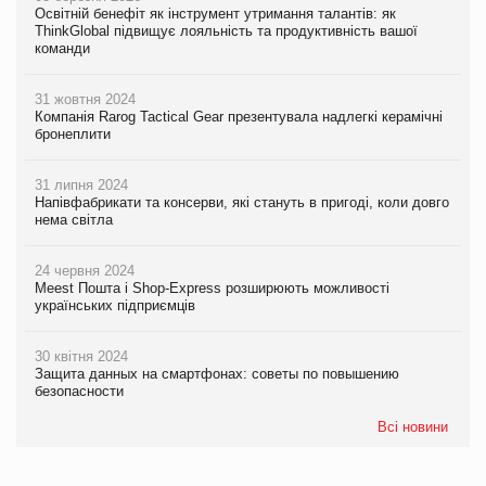
Освітній бенефіт як інструмент утримання талантів: як
ThinkGlobal підвищує лояльність та продуктивність вашої
команди
31 жовтня 2024
Компанія Rarog Tactical Gear презентувала надлегкі керамічні
бронеплити
31 липня 2024
Напівфабрикати та консерви, які стануть в пригоді, коли довго
нема світла
24 червня 2024
Meest Пошта і Shop-Express розширюють можливості
українських підприємців
30 квітня 2024
Защита данных на смартфонах: советы по повышению
безопасности
Всі новини