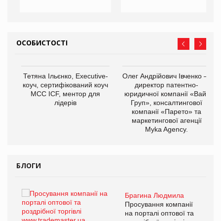
ОСОБИСТОСТІ
,
Тетяна Ільєнко, Executive-
Олег Андрійович Івченко —
ОВ
коуч, сертифікований коуч
директор патентно-
МСС ICF, ментор для
юридичної компанії «Вайз
лідерів
Груп», консалтингової
компанії «Парето» та
маркетингової агенції
Myka Agency.
БЛОГИ
Брагина Людмила
ї
Просування компанії
а
на порталі оптової та