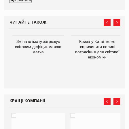
ЧИТАЙТЕ ТАКОЖ
Зміна клімату загрожує
Криза у Китаї може
ne
світовим дефіцитом чаю
спричинити великі
матча
потрясіння для світової
економіки
КРАЩІ КОМПАНІЇ