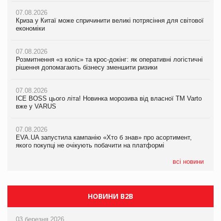
07.08.2026
07.08.2026
07.08.2026
Криза у Китаї може спричинити великі потрясіння для світової
Криза у Китаї може спричинити великі потрясіння для світової
Криза у Китаї може спричинити великі потрясіння для світової
економіки
економіки
економіки
07.08.2026
07.08.2026
07.08.2026
Розмитнення «з коліс» та крос-докінг: як оперативні логістичні
Kraft Heinz скоротила збиток у першому півріччі
Kraft Heinz скоротила збиток у першому півріччі
рішення допомагають бізнесу зменшити ризики
07.08.2026
07.08.2026
07.08.2026
Продажі Hugo Boss впали на 9%
Продажі Hugo Boss впали на 9%
ICE BOSS цього літа! Новинка морозива від власної ТМ Varto
вже у VARUS
07.08.2026
07.08.2026
Франція заборонила рекламні дзвінки без згоди клієнтів
Франція заборонила рекламні дзвінки без згоди клієнтів
07.08.2026
EVA.UA запустила кампанію «Хто б знав» про асортимент,
якого покупці не очікують побачити на платформі
всі новини
НОВИНИ B2B
03 березня 2026