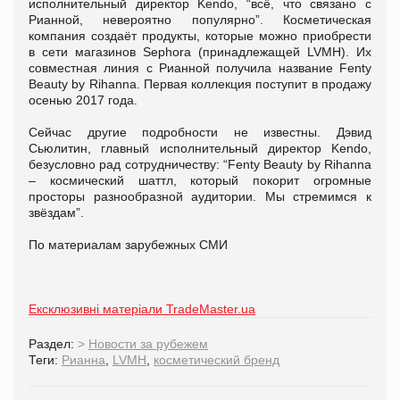
исполнительный директор Kendo, “всё, что связано с
Рианной, невероятно популярно”. Косметическая
компания создаёт продукты, которые можно приобрести
в сети магазинов Sephora (принадлежащей LVMH). Их
совместная линия с Рианной получила название Fenty
Beauty by Rihanna. Первая коллекция поступит в продажу
осенью 2017 года.
Сейчас другие подробности не известны. Дэвид
Сьюлитин, главный исполнительный директор Kendo,
безусловно рад сотрудничеству: “Fenty Beauty by Rihanna
– космический шаттл, который покорит огромные
просторы разнообразной аудитории. Мы стремимся к
звёздам”.
По материалам зарубежных СМИ
Ексклюзивні матеріали TradeMaster.ua
Раздел:
>
Новости за рубежем
Теги:
Рианна
,
LVMH
,
косметический бренд