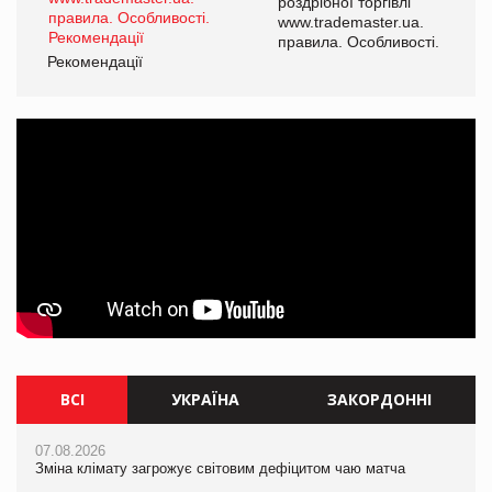
роздрібної торгівлі
www.trademaster.ua.
і.
правила. Особливості.
Рекомендації
Ре
ВСІ
УКРАЇНА
ЗАКОРДОННІ
07.08.2026
07.08.2026
07.08.2026
Зміна клімату загрожує світовим дефіцитом чаю матча
Зміна клімату загрожує світовим дефіцитом чаю матча
Зміна клімату загрожує світовим дефіцитом чаю матча