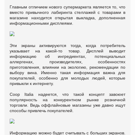
Главным отличием нового супермаркета является то, что
вместо привычного лабиринта стеллажей с товарами в
магазине находится открытая выкладка, дополненная
информационными дисплеями.
Эти экраны активируются тогда, когда потребитель
указывает на какой-то товар. Дисплей выводит
информацию об ингредиентах, потенциальных
аллергенах, производителях, особенностях
приготовления, влиянии на экологию, рекомендации по
выбору вина. Именно такая информация важна для
покупателей, особенно для молодых людей, которые
привыкли к интернету.
Coop Italia надеется, что такой концепт завоюет
популярность на конкурентном рынке розничной
торговли. Ведь оффлайновые магазины уже давно ищут
способы привлечь покупателей.
Информацию можно будет считывать с больших экранов.