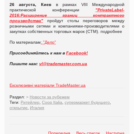
26 августа, Киев
в рамках VIII Международной
практической конференции
"PrivateLabel-
2016:Расширение границ контрактного
производства"
пройдут столы переговоров между
розничными сетями и компаниями-производителями о
закупках собственных торговых марок (СТМ). подробнее
По материалам
: "Дело"
Присоединяйтесь к нам в
Facebook!
Пишите нам:
vl@trademaster.com.ua
Ексклюзивні матеріали TradeMaster.ua
Раздел:
>
Новости за рубежем
Теги:
Ритейлер
,
Coop Italia
,
супермаркет будущего
,
открытие
,
Италия
Попередня
Весь список
Наступна