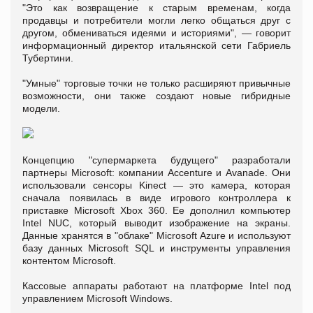
"Это как возвращение к старым временам, когда
продавцы и потребители могли легко общаться друг с
другом, обмениваться идеями и историями", — говорит
информационный директор итальянской сети Габриель
Тубертини.
"Умные" торговые точки не только расширяют привычные
возможности, они также создают новые гибридные
модели.
Концепцию "супермаркета будущего" разработали
партнеры Microsoft: компании Accenture и Avanade. Они
использовали сенсоры Kinect — это камера, которая
сначала появилась в виде игрового контроллера к
приставке Microsoft Xbox 360. Ее дополнил компьютер
Intel NUC, который выводит изображение на экраны.
Данные хранятся в "облаке" Microsoft Azure и используют
базу данных Microsoft SQL и инструменты управления
контентом Microsoft.
Кассовые аппараты работают на платформе Intel под
управлением Microsoft Windows.