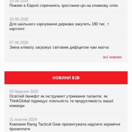
10.08.2026
Зміна клімату загрожує світовим дефіцитом чаю матча
Зміна клімату загрожує світовим дефіцитом чаю матча
Пожежі в Європі спричинять зростання цін на оливкову олію
07.08.2026
07.08.2026
10.08.2026
Криза у Китаї може спричинити великі потрясіння для світової
Криза у Китаї може спричинити великі потрясіння для світової
Для шкільного харчування держава закупить 180 тис. т
економіки
економіки
картоплі
07.08.2026
07.08.2026
07.08.2026
Kraft Heinz скоротила збиток у першому півріччі
Kraft Heinz скоротила збиток у першому півріччі
Зміна клімату загрожує світовим дефіцитом чаю матча
всі новини
НОВИНИ B2B
03 березня 2026
Освітній бенефіт як інструмент утримання талантів: як
ThinkGlobal підвищує лояльність та продуктивність вашої
команди
31 жовтня 2024
Компанія Rarog Tactical Gear презентувала надлегкі керамічні
бронеплити