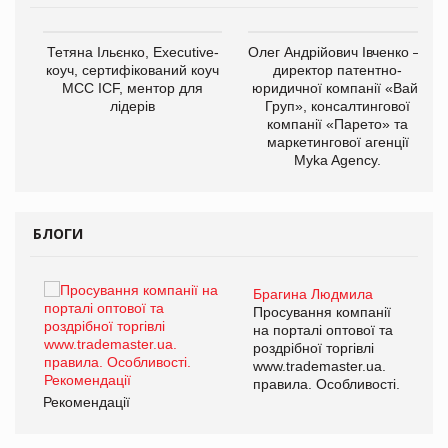
Тетяна Ільєнко, Executive-
Олег Андрійович Івченко —
коуч, сертифікований коуч
директор патентно-
МСС ICF, ментор для
юридичної компанії «Вайз
лідерів
Груп», консалтингової
компанії «Парето» та
маркетингової агенції
,
Myka Agency.
ОВ
БЛОГИ
Брагина Людмила
Просування компанії
на порталі оптової та
роздрібної торгівлі
www.trademaster.ua.
правила. Особливості.
Рекомендації
Ре