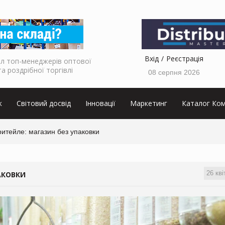
Вхід
Реєстрація
л топ-менеджерів оптової
та роздрібної торгівлі
08 серпня 2026
к
Світовий досвід
Інновації
Маркетинг
Каталог Ком
ритейле: магазин без упаковки
26 кві
АКОВКИ