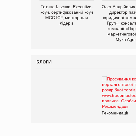
арас Ігорович,
Тетяна Ільєнко, Executive-
Олег Андрійович
иробництва ТОВ
коуч, сертифікований коуч
директор пат
Герчак"
МСС ICF, ментор для
юридичної компа
лідерів
Груп», консал
компанії «Пар
маркетингової
Myka Agen
БЛОГИ
Брагина Людмила
Просування компанії на
порталі оптової та
роздрібної торгівлі
www.trademaster.ua.
правила. Особливості.
ії
Рекомендації