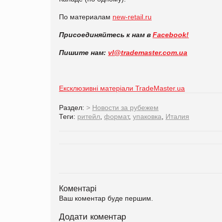
По материалам
new-retail.ru
Присоединяйтесь к нам в
Facebook!
Пишите нам:
vl@trademaster.com.ua
Ексклюзивні матеріали TradeMaster.ua
Раздел:
>
Новости за рубежем
Теги:
ритейл
,
формат
,
упаковка
,
Италия
Коментарі
Ваш коментар буде першим.
Додати коментар