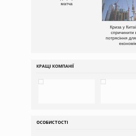
матча
ує виробника
Криза у Кита
добавок Thorne
спричинити 
потрясіння для 
економі
КРАЩІ КОМПАНІЇ
ОСОБИСТОСТІ