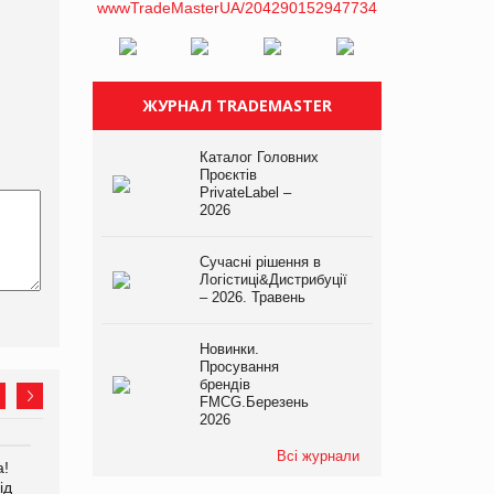
ЖУРНАЛ TRADEMASTER
Каталог Головних
Проєктів
PrivateLabel –
2026
Сучасні рішення в
Логістиці&Дистрибуції
– 2026. Травень
Новинки.
Просування
брендів
FMCG.Березень
2026
Всі журнали
а!
EVA.UA запустила
Kraft Heinz скоротила
ід
кампанію «Хто б знав» про
збиток у першому півріччі