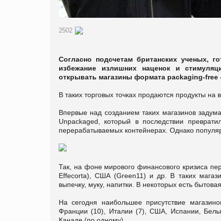
2502
Согласно подсчетам британских ученых, го
избежание излишних наценок и стимуляц
открывать магазины формата packaging-free -
В таких торговых точках продаются продукты на в
Впервые над созданием таких магазинов задума
Unpackaged, который в последствии преврати
перерабатываемых контейнерах. Однако популярн
Так, на фоне мирового финансового кризиса пер
Effecorta), США (Green11) и др. В таких маг
выпечку, муку, напитки. В некоторых есть бытова
На сегодня наибольшее присутствие магазино
Франции (10), Италии (7), США, Испании, Бель
Канаде (по одному).