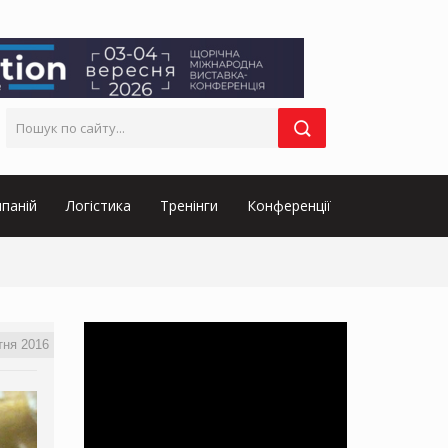
паній
Логістика
Тренінги
Конференції
тня 2016