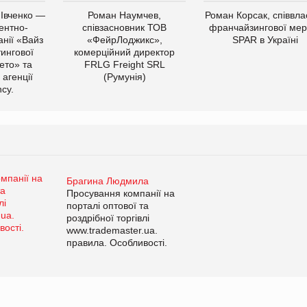
 Івченко —
Роман Наумчев,
Роман Корсак, співвла
ентно-
співзасновник ТОВ
франчайзингової мер
нії «Вайз
«ФейрЛоджикс»,
SPAR в Україні
тингової
комерційний директор
ето» та
FRLG Freight SRL
 агенції
(Румунія)
cy.
Брагина Людмила
Просування компанії на
порталі оптової та
роздрібної торгівлі
www.trademaster.ua.
правила. Особливості.
Рекомендації