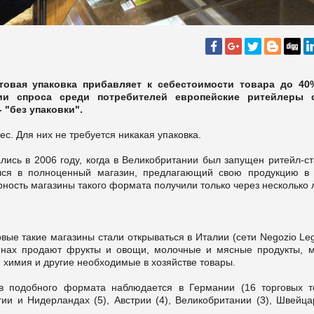
товая упаковка прибавляет к себестоимости товара до 40
ии спроса среди потребителей европейские ритейлеры 
 "без упаковки".
ес. Для них не требуется никакая упаковка.
лись в 2006 году, когда в Великобритании был запущен ритейл-ст
лся в полноценный магазин, предлагающий свою продукцию в 
ость магазины такого формата получили только через несколько л
вые такие магазины стали открываться в Италии (сети Negozio Le
азинах продают фрукты и овощи, молочные и мясные продукты, м
я химия и другие необходимые в хозяйстве товары.
в подобного формата наблюдается в Германии (16 торговых то
гии и Нидерландах (5), Австрии (4), Великобритании (3), Швейца