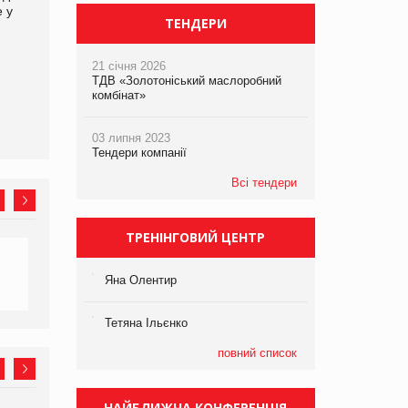
е у
асортимент, якого покупці
ТЕНДЕРИ
не очікують побачити на
платформі
21 січня 2026
ТДВ «Золотоніський маслоробний
комбінат»
03 липня 2023
Тендери компанії
Всі тендери
ТРЕНІНГОВИЙ ЦЕНТР
Яна Олентир
Тетяна Ільєнко
повний список
НАЙБЛИЖЧА КОНФЕРЕНЦІЯ