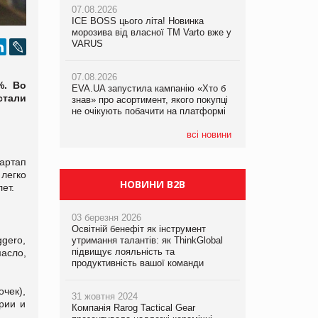
07.08.2026
ICE BOSS цього літа! Новинка
07.08.2026
07.08.2026
морозива від власної ТМ Varto вже у
Франція заборонила рекламні дзвінки
Франція заборонила рекламні дзвінки
VARUS
без згоди клієнтів
без згоди клієнтів
07.08.2026
%. Во
EVA.UA запустила кампанію «Хто б
стали
знав» про асортимент, якого покупці
не очікують побачити на платформі
всі новини
артап
легко
НОВИНИ B2B
ет.
03 березня 2026
Освітній бенефіт як інструмент
ggero,
утримання талантів: як ThinkGlobal
підвищує лояльність та
асло,
продуктивність вашої команди
чек),
31 жовтня 2024
рии и
Компанія Rarog Tactical Gear