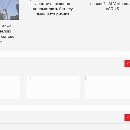
логістичні рішення
власної ТМ Varto вж
допомагають бізнесу
VARUS
зменшити ризики
ї може
великі
світової
ки