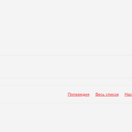
Попередня
Весь список
Нас