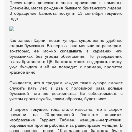
Презентация денежного знака произошла в поместье
Бленхейм, месте рождения бывшего британского лидера.
В обращение банкнота поступит 13 сентября текущего
года.
Как заявил Карни, новая купюра существенно удобнее
старых бумажных. Во-первых, она меньше по размерам,
во-вторых, ее можно складывать в карманах или
бумажниках без угрозы обветшания. По утверждению
главы британского ЦБ, банкнота может выдержать стирку,
укус бульдога и ей не повредит, к примеру, пролитое
красное вино.
Ожидается, что в среднем каждая такая купюра сможет
служить пять лет, в два с половиной раза дольше
бумажной того же достоинства. Ее себестоимость с
учетом срока службы, таким образом, будет ниже.
В апреле текущего года стало известно, что в скором
времени на 20-долларовой банкноте появится
изображение Гарриет Табмен, женщины-негритянки,
боровшейся против рабства и за равноправие женщин. В
свою очередь, новая 10-долларовая банкнота будет