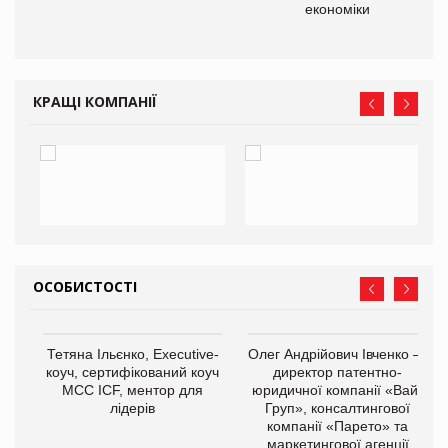
економіки
КРАЩІ КОМПАНІЇ
ОСОБИСТОСТІ
,
Тетяна Ільєнко, Executive-
Олег Андрійович Івченко —
ОВ
коуч, сертифікований коуч
директор патентно-
МСС ICF, ментор для
юридичної компанії «Вайз
лідерів
Груп», консалтингової
компанії «Парето» та
маркетингової агенції