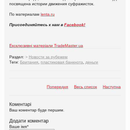
посвящена истории движения суфражисток.
По материалам
lenta.ru
Присоединяйтесь к нам в
Facebook!
Ексклюзивні матеріали TradeMaster.ua
Раздел:
>
Новости за рубежем
Теги:
Британия
,
пластиковая банкнота
,
деньги
Попередня
Весь список
Наступна
Коментарі
Ваш коментар буде першим.
Додати коментар
Ваше імя
*