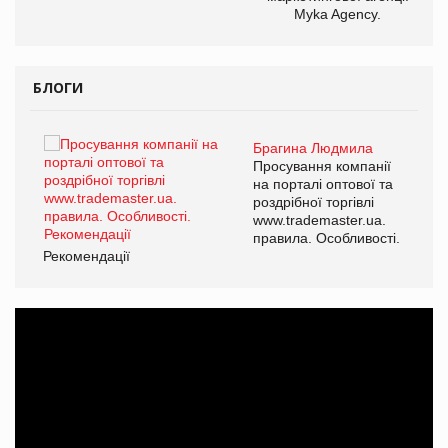
Myka Agency.
БЛОГИ
Брагина Людмила
ї
Просування компанії
а
на порталі оптової та
роздрібної торгівлі
www.trademaster.ua.
і.
правила. Особливості.
Рекомендації
Ре