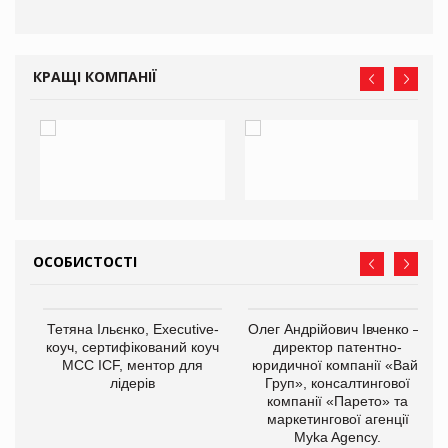
КРАЩІ КОМПАНІЇ
ОСОБИСТОСТІ
,
Тетяна Ільєнко, Executive-
Олег Андрійович Івченко —
ОВ
коуч, сертифікований коуч
директор патентно-
МСС ICF, ментор для
юридичної компанії «Вайз
лідерів
Груп», консалтингової
компанії «Парето» та
маркетингової агенції
Myka Agency.