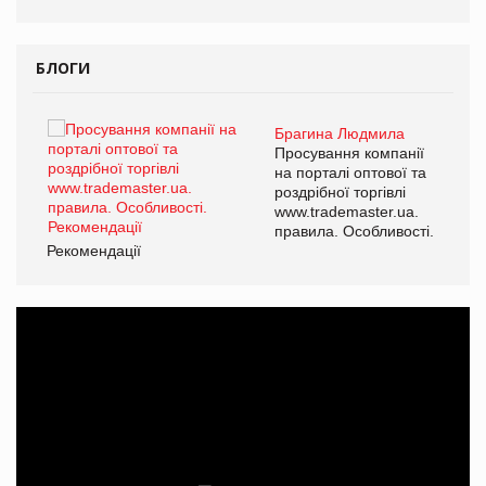
БЛОГИ
Брагина Людмила
ї
Просування компанії
а
на порталі оптової та
роздрібної торгівлі
www.trademaster.ua.
і.
правила. Особливості.
Рекомендації
Ре