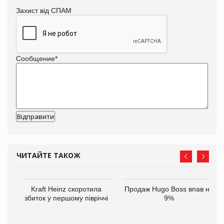
Захист від СПАМ
Сообщение
*
ЧИТАЙТЕ ТАКОЖ
ам
Kraft Heinz скоротила
Продаж Hugo Boss впав на
іше
збиток у першому півріччі
9%