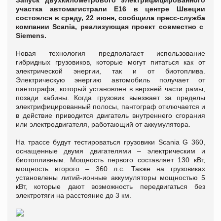
Запуск двухкилометрового электрифицированного
участка автомагистрали E16 в центре Швеции
состоялся в среду, 22 июня, сообщила пресс-служба
компании Scania, реализующая проект совместно с
Siemens.
Новая технология предполагает использование
гибридных грузовиков, которые могут питаться как от
электрической энергии, так и от биотоплива.
Электрическую энергию автомобиль получает от
пантографа, который установлен в верхней части рамы,
позади кабины. Когда грузовик выезжает за пределы
электрифицированный полосы, пантограф отключается и
в действие приводится двигатель внутреннего сгорания
или электродвигателя, работающий от аккумулятора.
На трассе будут тестироваться грузовики Scania G 360,
оснащенные двумя двигателями – электрическим и
биотопливным. Мощность первого составляет 130 кВт,
мощность второго – 360 л.с. Также на грузовиках
установлены литий-ионные аккумуляторы мощностью 5
кВт, которые дают возможность передвигаться без
электротяги на расстояние до 3 км.