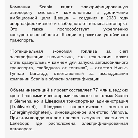
Компания Scania видит электрифицированную
автодорогу ключевым компонентом в достижении
амбициозной цели Швеции – создания к 2030 году
энергоэффективного и свободного от топлива автопарка.
Это также поспособствует укреплению
конкурентоспособности Швеции в развитии устойчивого
транспорта.
"Потенциальная экономия топлива за счет
электрификации значительна, эта технология может
стать краеугольным камнем для запуска автомобильного
транспорта, свободного от топлива", – отметил Нильс-
Гуннар Вагстедт, ответственный за исследования
компании Scania в области электрификации.
Объем инвестиций в проект составляет 77 млн шведских
крон. Главными инвесторами являются не только Scania
и Siemens, но и Шведская транспортная администрация
(Trafikverket), Шведское энергетическое агентство
(Energimyndigheten), инновационное агентство Vinnova.
При этом координатором проекта выступают власти лена
Евлеборг, где расположена электрифицированная
автодорога.