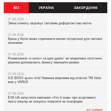
ВСІ
УКРАЇНА
ЗАКОРДОННІ
07.08.2026
07.08.2026
07.08.2026
Зміна клімату загрожує світовим дефіцитом чаю матча
Зміна клімату загрожує світовим дефіцитом чаю матча
Зміна клімату загрожує світовим дефіцитом чаю матча
07.08.2026
07.08.2026
07.08.2026
Криза у Китаї може спричинити великі потрясіння для світової
Криза у Китаї може спричинити великі потрясіння для світової
Криза у Китаї може спричинити великі потрясіння для світової
економіки
економіки
економіки
07.08.2026
07.08.2026
07.08.2026
Розмитнення «з коліс» та крос-докінг: як оперативні логістичні
Kraft Heinz скоротила збиток у першому півріччі
Kraft Heinz скоротила збиток у першому півріччі
рішення допомагають бізнесу зменшити ризики
07.08.2026
07.08.2026
07.08.2026
Продажі Hugo Boss впали на 9%
Продажі Hugo Boss впали на 9%
ICE BOSS цього літа! Новинка морозива від власної ТМ Varto
вже у VARUS
07.08.2026
07.08.2026
Франція заборонила рекламні дзвінки без згоди клієнтів
Франція заборонила рекламні дзвінки без згоди клієнтів
07.08.2026
EVA.UA запустила кампанію «Хто б знав» про асортимент,
якого покупці не очікують побачити на платформі
всі новини