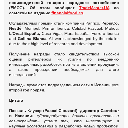
производителей товаров народного потребления
(FMCG). Об этом сообщает
TradeMaster.UA
со
ссылкой на издание
financialfood.es
.
Обладателями премии стали компании Panrico,
PepsiCo,
Nestlé,
Mompel, Primar Ibérica, Calidad Pascual, Mahou,
L'Oreal España,
Casa Vigar, Mars España, Ferrero Ibérica
and
Gallina Blanca
. All were acknowledged by the retailer
due to their high level of research and development.
Получение награды стало свидетельством высокой
оценки ритейлером их усилий по внедрению
инновационных разработок при изготовлении продукции,
а также проведении необходимых для этого
исследований.
Награды вручаются подразделением сети в Испании уже
второй год подряд.
Цитата
Паскаль Клузар (Pascal Clouzard), директор Carrefour
в Испании:
«Дистрибуторы должны признавать и
вознаграждать усилия тех, кто инвестирует в
научные исследования и разработку новых продуктов,