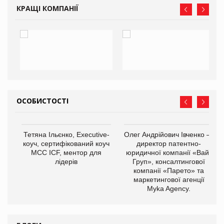
КРАЩІ КОМПАНІЇ
ОСОБИСТОСТІ
,
Тетяна Ільєнко, Executive-
Олег Андрійович Івченко —
ОВ
коуч, сертифікований коуч
директор патентно-
МСС ICF, ментор для
юридичної компанії «Вайз
лідерів
Груп», консалтингової
компанії «Парето» та
маркетингової агенції
Myka Agency.