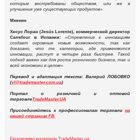
которые востребованы обществом, или же в
улучшение уже существующих продуктов».
Мнение
Хесус Лоран (Jesús Lorente), коммерческий директор
Carrefour в Испании:
«Стремление к инновациям
создает огромные новые возможности, так как
доказано, что те категории, где применяются
инновации, растут в четыре раза быстрее. Такой
подход важен как для роста розничного бизнеса, так и
всей экономики в целом».
Перевод
и адаптация
текста: Валерий ЛОБОВКО
(
vl@trademaster.com.ua
)
Портал о розничной и оптовой
торговле
TradeMaster.UA
Присоединяйтесь к профессионалам торговли
на
нашей странице FB
Ексклюзивні матеріали TradeMaster.ua