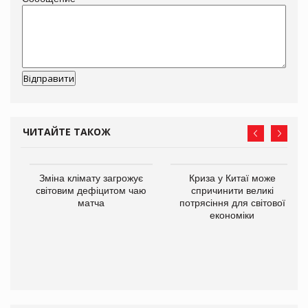
ЧИТАЙТЕ ТАКОЖ
Зміна клімату загрожує
Криза у Китаї може
ne
світовим дефіцитом чаю
спричинити великі
матча
потрясіння для світової
економіки