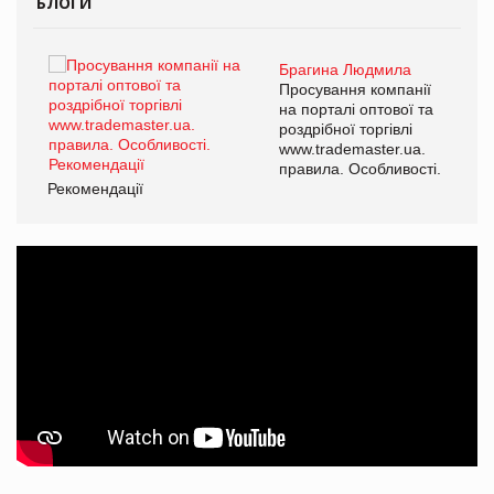
БЛОГИ
Брагина Людмила
ї
Просування компанії
а
на порталі оптової та
роздрібної торгівлі
www.trademaster.ua.
і.
правила. Особливості.
Рекомендації
Ре