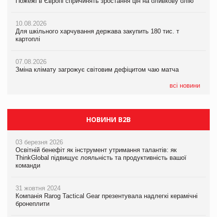
Пожежі в Європі спричинять зростання цін на оливкову олію
07.08.2026
07.08.2026
10.08.2026
Криза у Китаї може спричинити великі потрясіння для світової
Криза у Китаї може спричинити великі потрясіння для світової
Для шкільного харчування держава закупить 180 тис. т
економіки
економіки
картоплі
07.08.2026
07.08.2026
07.08.2026
Kraft Heinz скоротила збиток у першому півріччі
Kraft Heinz скоротила збиток у першому півріччі
Зміна клімату загрожує світовим дефіцитом чаю матча
всі новини
НОВИНИ B2B
03 березня 2026
Освітній бенефіт як інструмент утримання талантів: як
ThinkGlobal підвищує лояльність та продуктивність вашої
команди
31 жовтня 2024
Компанія Rarog Tactical Gear презентувала надлегкі керамічні
бронеплити