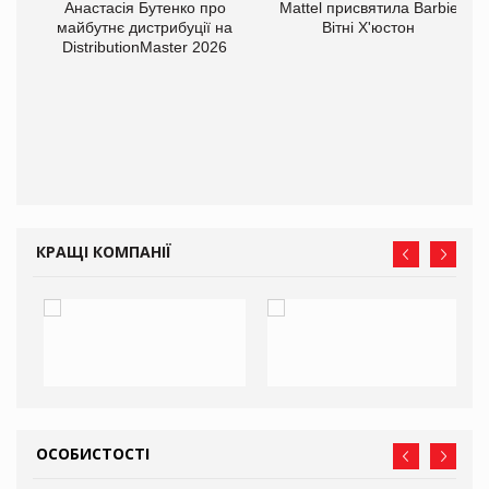
Анастасія Бутенко про
Mattel присвятила Barbie
оди
майбутнє дистрибуції на
Вітні Х'юстон
DistributionMaster 2026
КРАЩІ КОМПАНІЇ
ОСОБИСТОСТІ