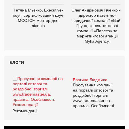
,
Тетяна Ільєнко, Executive-
Олег Андрійович Івченко —
ОВ
коуч, сертифікований коуч
директор патентно-
МСС ICF, ментор для
юридичної компанії «Вайз
лідерів
Груп», консалтингової
компанії «Парето» та
маркетингової агенції
Myka Agency.
БЛОГИ
Брагина Людмила
ї
Просування компанії
а
на порталі оптової та
роздрібної торгівлі
www.trademaster.ua.
і.
правила. Особливості.
Рекомендації
Ре