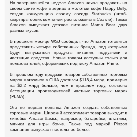
На завершившейся неделе Amazon начал продавать на
своем сайте кофе в зернах и молотый кофе Happy Belly,
создав конкуренцию своему соседу Starbucks (штаб-
квартиры обеих компаний расположены в Сиэтле). Также
Amazon выпускает детское питание Mama Bear двух
разных вкусов.
В прошлом месяце WSJ сообщил, что Amazon готовится
представить четыре собственных бренда, под которыми
будут выпускаться продукты питания, подгузники и
чистящие средства. Новые товары доступны только для
пользователей, оформивших подписку Amazon Prime.
В прошлом году продажи товаров собственных торговых
марок магазинов в США достигли $118,4 млрд, примерно
на $2,2 млрд больше, чем в прошлом году, согласно
Ассоциации производителей частных торговых марок
(PLMA).
Это не первая попытка Amazon создать собственные
торговые марки. Широкий ассортимент товаров выходит в
линейке AmazonBasics, например, батарейки, штативы,
мячики для игры бочче. Также под маркой Pinzon
компания выпускает постельное белье.