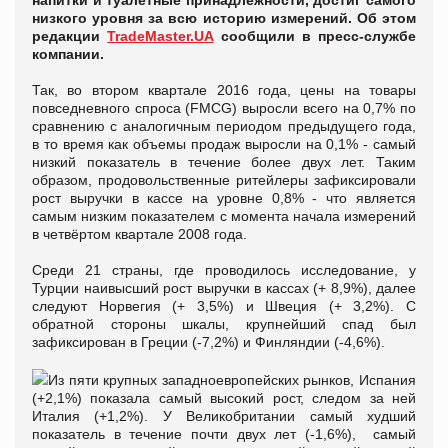
напитки и туалетные принадлежности, достиг самого
низкого уровня за всю историю измерений. Об этом
редакции
TradeMaster.UA
сообщили в пресс-службе
компании.
Так, во втором квартале 2016 года, цены на товары
повседневного спроса (FMCG) выросли всего на 0,7% по
сравнению с аналогичным периодом предыдущего года,
в то время как объемы продаж выросли на 0,1% - самый
низкий показатель в течение более двух лет. Таким
образом, продовольственные ритейлеры зафиксировали
рост выручки в кассе на уровне 0,8% - что является
самым низким показателем с момента начала измерений
в четвёртом квартале 2008 года.
Среди 21 страны, где проводилось исследование, у
Турции наивысший рост выручки в кассах (+ 8,9%), далее
следуют Норвегия (+ 3,5%) и Швеция (+ 3,2%). С
обратной стороны шкалы, крупнейший спад был
зафиксирован в Греции (-7,2%) и Финляндии (-4,6%).
Из пяти крупных западноевропейских рынков, Испания
(+2,1%) показала самый высокий рост, следом за ней
Италия (+1,2%). У Великобритании самый худший
показатель в течение почти двух лет (-1,6%), самый