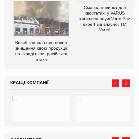
Смачна новинка для
хвостатих: у VARUS
з’явилися паучі Varto Paw
expert від власної ТМ
Varto!
 $1
Bosch заявила про повне
знищення своєї продукції
на складі після російської
атаки
КРАЩІ КОМПАНІЇ