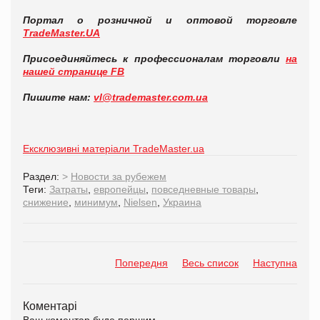
Портал о розничной и оптовой торговле
TradeMaster.UA
Присоединяйтесь к профессионалам торговли
на
нашей странице FB
Пишите нам:
vl@trademaster.com.ua
Ексклюзивні матеріали TradeMaster.ua
Раздел:
>
Новости за рубежем
Теги:
Затраты
,
европейцы
,
повседневные товары
,
снижение
,
минимум
,
Nielsen
,
Украина
Попередня
Весь список
Наступна
Коментарі