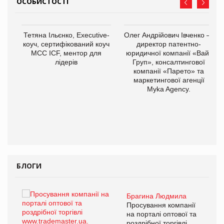
ОСОБИСТОСТІ
,
Тетяна Ільєнко, Executive-
Олег Андрійович Івченко —
ОВ
коуч, сертифікований коуч
директор патентно-
МСС ICF, ментор для
юридичної компанії «Вайз
лідерів
Груп», консалтингової
компанії «Парето» та
маркетингової агенції
Myka Agency.
БЛОГИ
Брагина Людмила
ї
Просування компанії
а
на порталі оптової та
роздрібної торгівлі