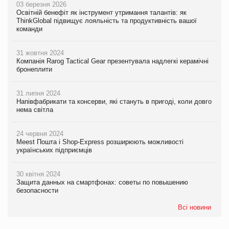
03 березня 2026
Освітній бенефіт як інструмент утримання талантів: як
ThinkGlobal підвищує лояльність та продуктивність вашої
команди
31 жовтня 2024
Компанія Rarog Tactical Gear презентувала надлегкі керамічні
бронеплити
31 липня 2024
Напівфабрикати та консерви, які стануть в пригоді, коли довго
нема світла
24 червня 2024
Meest Пошта і Shop-Express розширюють можливості
українських підприємців
30 квітня 2024
Защита данных на смартфонах: советы по повышению
безопасности
Всі новини