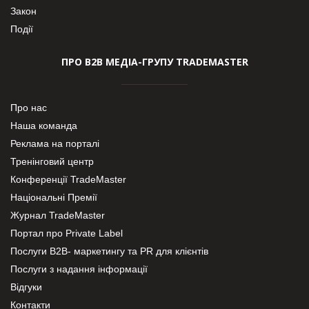
Закон
Події
ПРО В2В МЕДІА-ГРУПУ TRADEMASTER
Про нас
Наша команда
Реклама на порталі
Тренінговий центр
Конференції TradeMaster
Національні Премії
Журнал TradeMaster
Портал про Private Label
Послуги В2В- маркетингу та PR для клієнтів
Послуги з надання інформації
Відгуки
Контакти