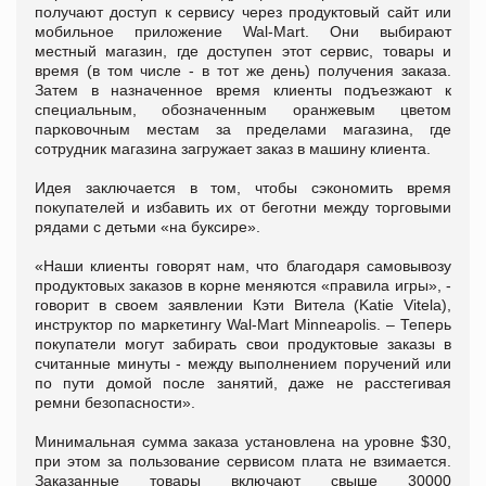
получают доступ к сервису через продуктовый сайт или
мобильное приложение Wal-Mart. Они выбирают
местный магазин, где доступен этот сервис, товары и
время (в том числе - в тот же день) получения заказа.
Затем в назначенное время клиенты подъезжают к
специальным, обозначенным оранжевым цветом
парковочным местам за пределами магазина, где
сотрудник магазина загружает заказ в машину клиента.
Идея заключается в том, чтобы сэкономить время
покупателей и избавить их от беготни между торговыми
рядами с детьми «на буксире».
«Наши клиенты говорят нам, что благодаря самовывозу
продуктовых заказов в корне меняются «правила игры», -
говорит в своем заявлении Кэти Витела (Katie Vitela),
инструктор по маркетингу Wal-Mart Minneapolis. – Теперь
покупатели могут забирать свои продуктовые заказы в
считанные минуты - между выполнением поручений или
по пути домой после занятий, даже не расстегивая
ремни безопасности».
Минимальная сумма заказа установлена на уровне $30,
при этом за пользование сервисом плата не взимается.
Заказанные товары включают свыше 30000