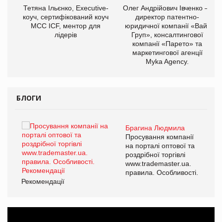
,
Тетяна Ільєнко, Executive-
Олег Андрійович Івченко —
ОВ
коуч, сертифікований коуч
директор патентно-
МСС ICF, ментор для
юридичної компанії «Вайз
лідерів
Груп», консалтингової
компанії «Парето» та
маркетингової агенції
Myka Agency.
БЛОГИ
Брагина Людмила
ї
Просування компанії
а
на порталі оптової та
роздрібної торгівлі
www.trademaster.ua.
і.
правила. Особливості.
Рекомендації
Ре