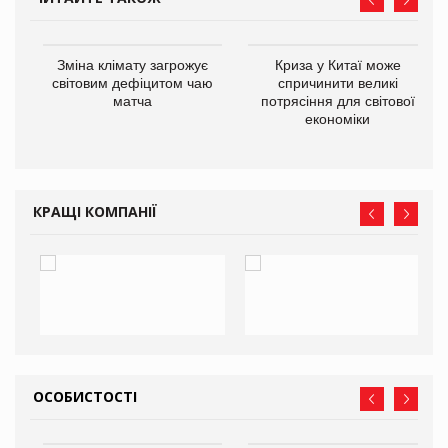
Зміна клімату загрожує
Криза у Китаї може
ne
світовим дефіцитом чаю
спричинити великі
матча
потрясіння для світової
економіки
КРАЩІ КОМПАНІЇ
ОСОБИСТОСТІ