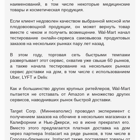
наименований, в том числе некоторые медицинские
товары и косметическая продукция.
Если клиент недоволен качеством выбранной мясной или
плодовоовощной продукции, он может вернуть товар
вместе с чеком и получить возмещение. Wal-Mart начал
тестирование онлайн-сервиса самовывоза продуктовых
заказов на нескольких рынках пару лет назад.
В этом году, торговая сеть быстрыми темпами
развертывает этот сервис, охватив уже свыше 60 рынков,
а также начала тестирование на нескольких рынках
сервис доставки на дом, в том числе с использованием
Uber, LYFT и Deliv.
Как и большинство других крупных ритейлеров, Wal-Mart
пытается не отставать от Amazon и множество других
сервисов, наводнивших рынок быстрой доставки.
Target Corp. (Миннеаполис) проводил эксперимент с
получением заказов на обочине в нескольких магазинах в
Калифорнии и Нью-Джерси, но в июне прекратил его.
Вместо этого предлагается платная доставка на дом
через партнера Instacart на ряде рынков, в том числе в
Городах-близнецах. Instacart также поставляет товары от