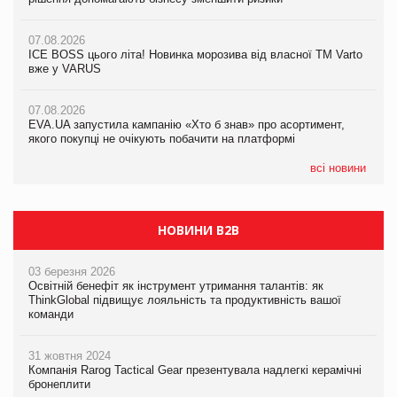
07.08.2026
07.08.2026
07.08.2026
Продажі Hugo Boss впали на 9%
Продажі Hugo Boss впали на 9%
ICE BOSS цього літа! Новинка морозива від власної ТМ Varto
вже у VARUS
07.08.2026
07.08.2026
Франція заборонила рекламні дзвінки без згоди клієнтів
Франція заборонила рекламні дзвінки без згоди клієнтів
07.08.2026
EVA.UA запустила кампанію «Хто б знав» про асортимент,
якого покупці не очікують побачити на платформі
всі новини
НОВИНИ B2B
03 березня 2026
Освітній бенефіт як інструмент утримання талантів: як
ThinkGlobal підвищує лояльність та продуктивність вашої
команди
31 жовтня 2024
Компанія Rarog Tactical Gear презентувала надлегкі керамічні
бронеплити