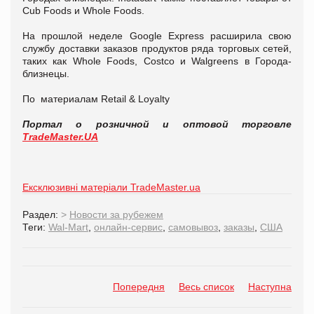
Cub Foods и Whole Foods.
На прошлой неделе Google Express расширила свою
службу доставки заказов продуктов ряда торговых сетей,
таких как Whole Foods, Costco и Walgreens в Города-
близнецы.
По материалам Retail & Loyalty
Портал о розничной и оптовой торговле
TradeMaster.UA
Ексклюзивні матеріали TradeMaster.ua
Раздел:
>
Новости за рубежем
Теги:
Wal-Mart
,
онлайн-сервис
,
самовывоз
,
заказы
,
США
Попередня
Весь список
Наступна