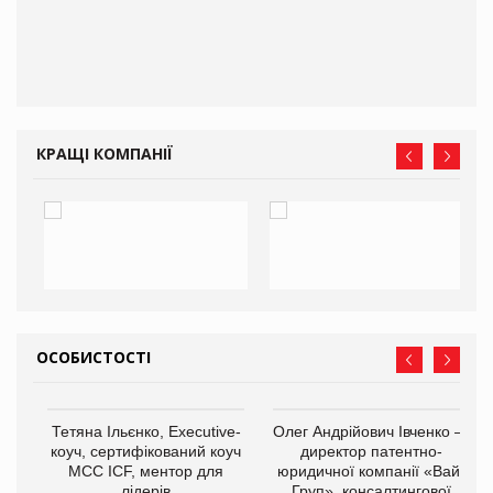
КРАЩІ КОМПАНІЇ
ОСОБИСТОСТІ
,
Тетяна Ільєнко, Executive-
Олег Андрійович Івченко —
ОВ
коуч, сертифікований коуч
директор патентно-
МСС ICF, ментор для
юридичної компанії «Вайз
лідерів
Груп», консалтингової