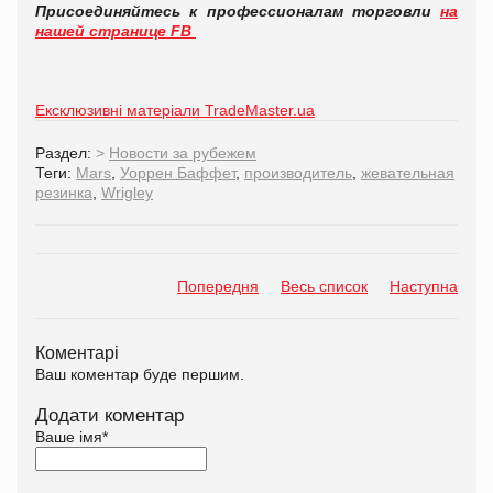
Присоединяйтесь к профессионалам торговли
на
нашей странице FB
Ексклюзивні матеріали TradeMaster.ua
Раздел:
>
Новости за рубежем
Теги:
Mars
,
Уоррен Баффет
,
производитель
,
жевательная
резинка
,
Wrigley
Попередня
Весь список
Наступна
Коментарі
Ваш коментар буде першим.
Додати коментар
Ваше імя
*