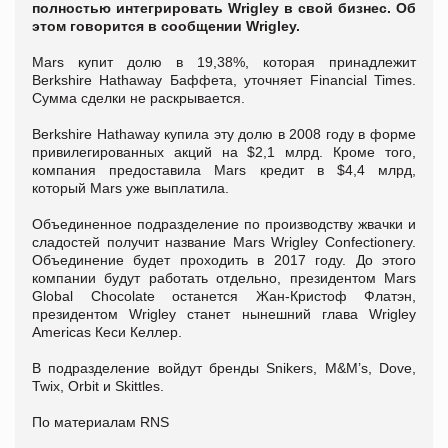
полностью интегрировать Wrigley в свой бизнес. Об
этом говорится в сообщении Wrigley.
Mars купит долю в 19,38%, которая принадлежит
Berkshire Hathaway Баффета, уточняет Financial Times.
Сумма сделки не раскрывается.
Berkshire Hathaway купила эту долю в 2008 году в форме
привилегированных акций на $2,1 млрд. Кроме того,
компания предоставила Mars кредит в $4,4 млрд,
который Mars уже выплатила.
Объединенное подразделение по производству жвачки и
сладостей получит название Mars Wrigley Confectionery.
Объединение будет проходить в 2017 году. До этого
компании будут работать отдельно, президентом Mars
Global Chocolate останется Жан-Кристоф Флатэн,
президентом Wrigley станет нынешний глава Wrigley
Americas Кеси Келлер.
В подразделение войдут бренды Snikers, M&M’s, Dove,
Twix, Orbit и Skittles.
По материалам RNS