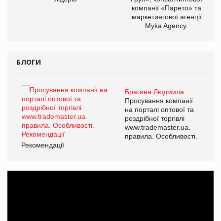
компанії «Парето» та
маркетингової агенції
Myka Agency.
БЛОГИ
Брагина Людмила
ї
Просування компанії
а
на порталі оптової та
роздрібної торгівлі
www.trademaster.ua.
і.
правила. Особливості.
Рекомендації
Ре