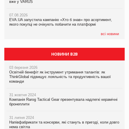
вже у VARUS
07.08.2026
07.08.2026
Франція заборонила рекламні дзвінки без згоди клієнтів
Франція заборонила рекламні дзвінки без згоди клієнтів
07.08.2026
EVA.UA запустила кампанію «Хто б знав» про асортимент,
якого покупці не очікують побачити на платформі
всі новини
НОВИНИ B2B
03 березня 2026
Освітній бенефіт як інструмент утримання талантів: як
ThinkGlobal підвищує лояльність та продуктивність вашої
команди
31 жовтня 2024
Компанія Rarog Tactical Gear презентувала надлегкі керамічні
бронеплити
31 липня 2024
Напівфабрикати та консерви, які стануть в пригоді, коли довго
нема світла