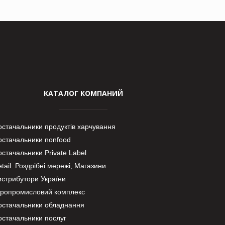
КАТАЛОГ КОМПАНИЙ
остачальники продуктів харчування
остачальники nonfood
стачальники Private Label
tail. Роздрібні мережі, Магазини
истрибутори України
гропромисловий комплекс
остачальники обладнання
остачальники послуг