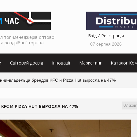
Вхід
Реєстрація
л топ-менеджерів оптової
та роздрібної торгівлі
07 серпня 2026
к
Світовий досвід
Інновації
Маркетинг
Каталог Ком
нии-владельца брендов KFC и Pizza Hut выросла на 47%
07 жов
FC И PIZZA HUT ВЫРОСЛА НА 47%