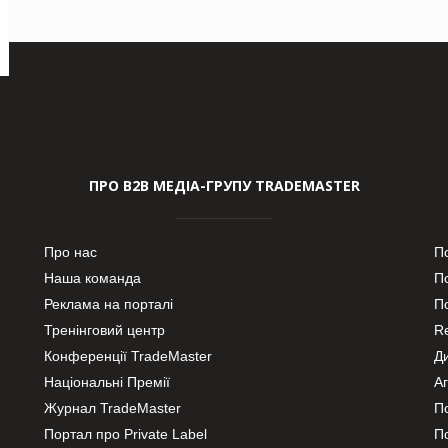
ПРО В2В МЕДІА-ГРУПУ TRADEMASTER
Про нас
П
Наша команда
П
Реклама на порталі
По
Тренінговий центр
Re
Конференції TradeMaster
Д
Національні Премії
А
Журнал TradeMaster
П
Портал про Private Label
П