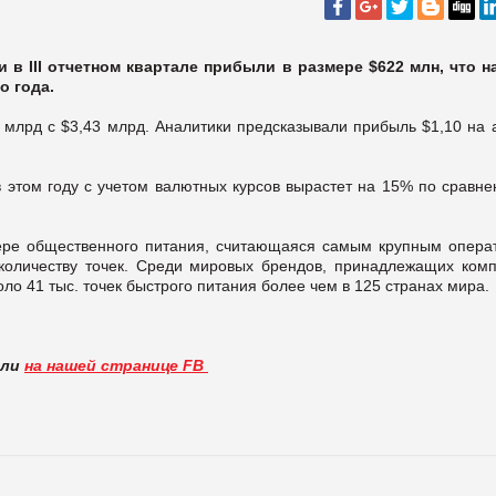
в III отчетном квартале прибыли в размере $622 млн, что н
о года.
2 млрд с $3,43 млрд. Аналитики предсказывали прибыль $1,10 на 
 этом году с учетом валютных курсов вырастет на 15% по сравне
ере общественного питания, считающаяся самым крупным опера
количеству точек. Среди мировых брендов, принадлежащих комп
коло 41 тыс. точек быстрого питания более чем в 125 странах мира.
вли
на нашей странице FB