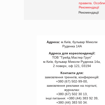
www.trademaster.ua.
правила. Особливості.
ії
Рекомендації
Адреса:
м.Київ, бульвар Миколи
Руденка 14А
Адреса для кореспонденції:
ТОВ "Tрейд Мастер Груп"
м.Київ, бульвар Миколи Руденка 14а,
2 поверх, оф 121, 03194
Контакти для:
замовлення треннгів, конференцій:
+380 (67) 502-99-00,
замовлення реклами на порталі,
журналах:
+380 (67) 502 30 13,
інші питання: +380 (44) 383 92 39,
+380 (44) 383 50 34.