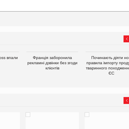
oss впали
Франція заборонила
Починають діяти но
рекламні дзвінки без згоди
правила імпорту проду
клієнтів
тваринного походженн
ЄС