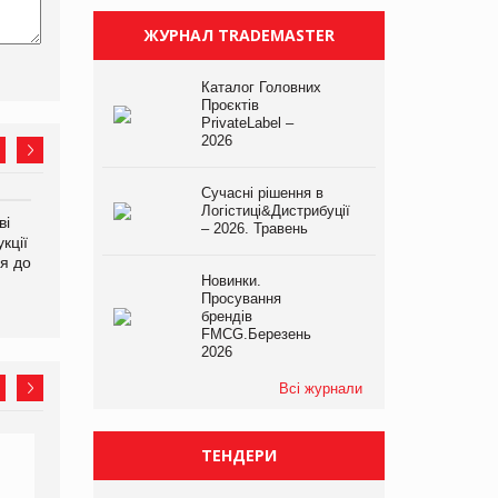
ЖУРНАЛ TRADEMASTER
Каталог Головних
Проєктів
PrivateLabel –
2026
Сучасні рішення в
Логістиці&Дистрибуції
ві
Аргентина повертається з
ФАО прогнозує зростання
– 2026. Травень
кції
продуктами птахівництва
світових цін на
я до
на європейський ринок
продовольство
Новинки.
Просування
брендів
FMCG.Березень
2026
Всі журнали
ТЕНДЕРИ