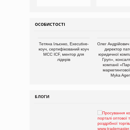
ОСОБИСТОСТІ
арас Ігорович,
Тетяна Ільєнко, Executive-
Олег Андрійович
иробництва ТОВ
коуч, сертифікований коуч
директор пат
Герчак"
МСС ICF, ментор для
юридичної компа
лідерів
Груп», консал
компанії «Пар
маркетингової
Myka Agen
БЛОГИ
Брагина Людмила
Просування компанії на
порталі оптової та
роздрібної торгівлі