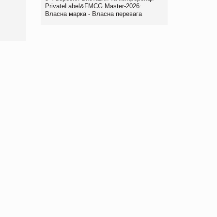
PrivateLabel&FMCG Master-2026:
www.trademaster.ua.
Власна марка - Власна перевага
правила. Особливості.