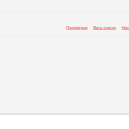
Попередня
Весь список
Нас