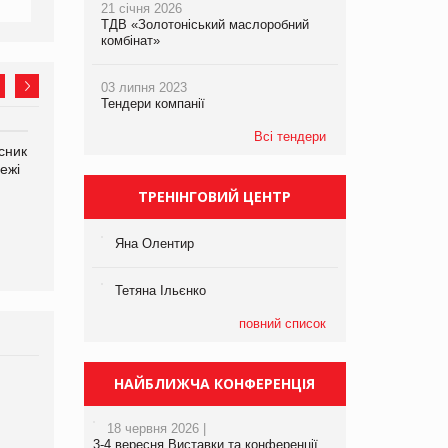
21 січня 2026
ТДВ «Золотоніський маслоробний
комбінат»
03 липня 2023
Тендери компанії
Всі тендери
сник
Олексій Логачов-Михайлов
Яна Сараніна, директор
ежі
Файно маркет Директор
компанії «УкраМарин»
департаменту з
ТРЕНІНГОВИЙ ЦЕНТР
виробництва
Яна Олентир
Тетяна Ільєнко
повний список
НАЙБЛИЖЧА КОНФЕРЕНЦІЯ
Брагина Людмила
Просування компанії на
порталі оптової та
18 червня 2026 |
3-4 вересня Виставки та конференції
роздрібної торгівлі