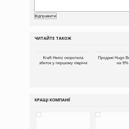
ЧИТАЙТЕ ТАКОЖ
верне клієнтам
Kraft Heinz скоротила
Продажі Hugo B
ларів за раніше
збиток у першому півріччі
на 9%
чені мита
КРАЩІ КОМПАНІЇ