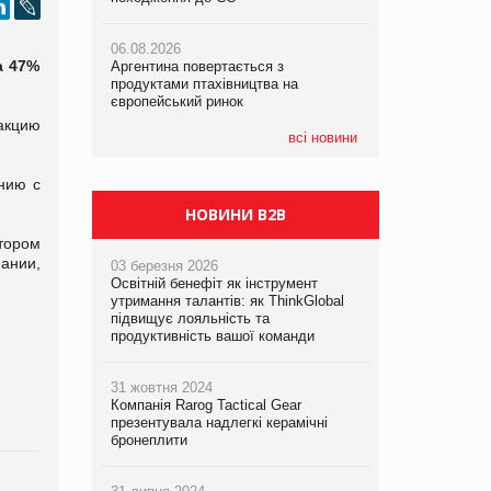
06.08.2026
06.08.2026
06.08.2026
а 47%
Аргентина повертається з
Аргентина повертається з
Аргентина повертається з
продуктами птахівництва на
продуктами птахівництва на
продуктами птахівництва на
європейський ринок
європейський ринок
європейський ринок
акцию
всі новини
нию с
НОВИНИ B2B
тором
ании,
03 березня 2026
Освітній бенефіт як інструмент
утримання талантів: як ThinkGlobal
підвищує лояльність та
продуктивність вашої команди
31 жовтня 2024
Компанія Rarog Tactical Gear
презентувала надлегкі керамічні
бронеплити