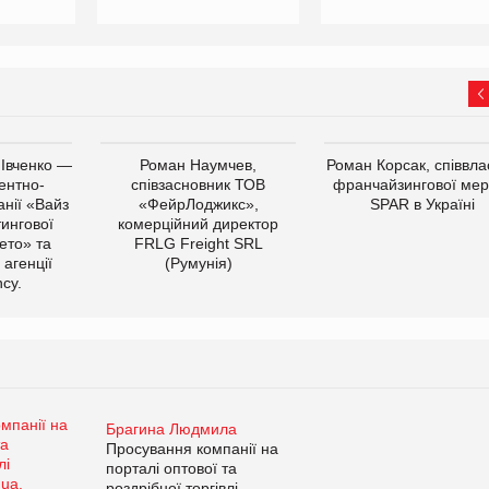
 Івченко —
Роман Наумчев,
Роман Корсак, співвла
ентно-
співзасновник ТОВ
франчайзингової мер
нії «Вайз
«ФейрЛоджикс»,
SPAR в Україні
тингової
комерційний директор
ето» та
FRLG Freight SRL
 агенції
(Румунія)
cy.
Брагина Людмила
Просування компанії на
порталі оптової та
роздрібної торгівлі