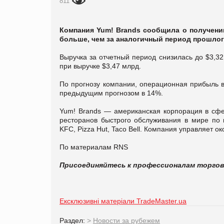
811
Компания Yum! Brands сообщила о получении 
больше, чем за аналогичный период прошлог
Выручка за отчетный период снизилась до $3,3
при выручке $3,47 млрд.
По прогнозу компании, операционная прибыль в
предыдущим прогнозом в 14%.
Yum! Brands — американская корпорация в сф
ресторанов быстрого обслуживания в мире по 
KFC, Pizza Hut, Taco Bell. Компания управляет о
По материалам RNS
Присоединяйтесь к профессионалам торго
Ексклюзивні матеріали TradeMaster.ua
Раздел:
>
Новости за рубежем