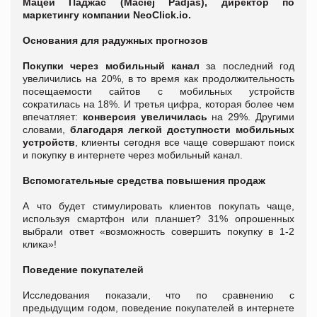
Мацей Паджас (Maciej Padjas), директор по
маркетингу компании NeoClick.io.
Основания для радужных прогнозов
Покупки через мобильный канал
за последний год
увеличились на 20%, в то время как продолжительность
посещаемости сайтов с мобильных устройств
сократилась на 18%. И третья цифра, которая более чем
впечатляет:
конверсия увеличилась
на 29%. Другими
словами,
благодаря легкой доступности мобильных
устройств
, клиенты сегодня все чаще совершают поиск
и покупку в интернете через мобильный канал.
Вспомогательные средства повышения продаж
А что будет стимулировать клиентов покупать чаще,
используя смартфон или планшет? 31% опрошенных
выбрали ответ «возможность совершить покупку в 1-2
клика»!
Поведение покупателей
Исследования показали, что по сравнению с
предыдущим годом, поведение покупателей в интернете