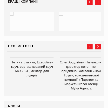
КРАЩІ КОМПАНІЇ
ОСОБИСТОСТІ
,
Тетяна Ільєнко, Executive-
Олег Андрійович Івченко —
ОВ
коуч, сертифікований коуч
директор патентно-
МСС ICF, ментор для
юридичної компанії «Вайз
лідерів
Груп», консалтингової
компанії «Парето» та
маркетингової агенції
Myka Agency.
БЛОГИ