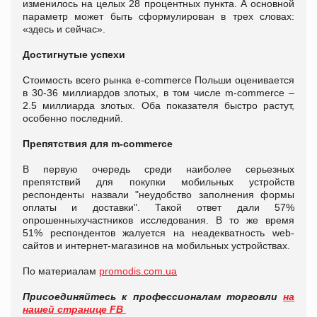
изменилось на целых 28 процентных пункта. А основной
параметр может быть сформулирован в трех словах:
«здесь и сейчас».
Достигнутые успехи
Стоимость всего рынка e-commerce Польши оценивается
в 30-36 миллиардов злотых, в том числе m-commerce –
2.5 миллиарда злотых. Оба показателя быстро растут,
особенно последний.
Препятствия для m-commerce
В первую очередь среди наиболее серьезных
препятствий для покупки мобильных устройств
респонденты назвали "неудобство заполнения формы
оплаты и доставки". Такой ответ дали 57%
опрошенныхучастников исследования. В то же время
51% респондентов жалуется на неадекватность web-
сайтов и интернет-магазинов на мобильных устройствах.
По материалам
promodis.com.ua
Присоединяйтесь к профессионалам торговли
на
нашей странице FB