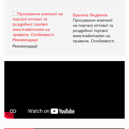
Брагина Людмила
ї
Просування компанії
а
на порталі оптової та
роздрібної торгівлі
www.trademaster.ua.
і.
правила. Особливості.
Рекомендації
Ре