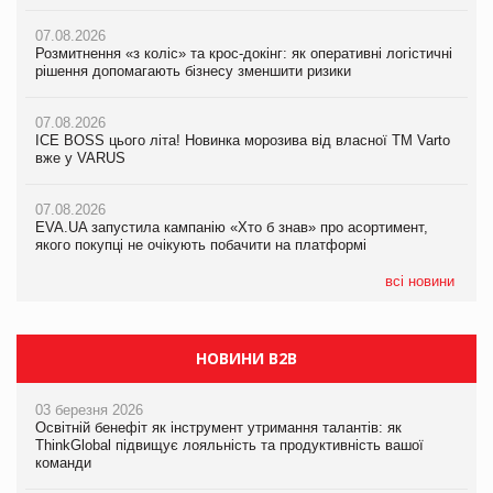
07.08.2026
07.08.2026
07.08.2026
Розмитнення «з коліс» та крос-докінг: як оперативні логістичні
Kraft Heinz скоротила збиток у першому півріччі
Kraft Heinz скоротила збиток у першому півріччі
рішення допомагають бізнесу зменшити ризики
07.08.2026
07.08.2026
07.08.2026
Продажі Hugo Boss впали на 9%
Продажі Hugo Boss впали на 9%
ICE BOSS цього літа! Новинка морозива від власної ТМ Varto
вже у VARUS
07.08.2026
07.08.2026
Франція заборонила рекламні дзвінки без згоди клієнтів
Франція заборонила рекламні дзвінки без згоди клієнтів
07.08.2026
EVA.UA запустила кампанію «Хто б знав» про асортимент,
якого покупці не очікують побачити на платформі
всі новини
НОВИНИ B2B
03 березня 2026
Освітній бенефіт як інструмент утримання талантів: як
ThinkGlobal підвищує лояльність та продуктивність вашої
команди