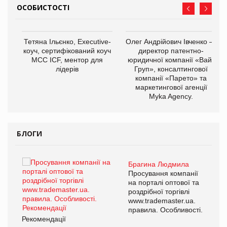
ОСОБИСТОСТІ
,
Тетяна Ільєнко, Executive-
Олег Андрійович Івченко —
ОВ
коуч, сертифікований коуч
директор патентно-
МСС ICF, ментор для
юридичної компанії «Вайз
лідерів
Груп», консалтингової
компанії «Парето» та
маркетингової агенції
Myka Agency.
БЛОГИ
Брагина Людмила
ї
Просування компанії
а
на порталі оптової та
роздрібної торгівлі
www.trademaster.ua.
і.
правила. Особливості.
Рекомендації
Ре