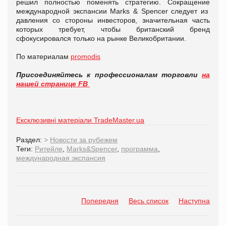
решил полностью поменять стратегию. Сокращение
международной экспансии Marks & Spencer следует из
давления со стороны инвесторов, значительная часть
которых требует, чтобы британский бренд
сфокусировался только на рынке Великобритании.
По материалам
promodis
Присоединяйтесь к профессионалам торговли
на
нашей странице FB
Ексклюзивні матеріали TradeMaster.ua
Раздел:
>
Новости за рубежем
Теги:
Ритейле
,
Marks&Spencer
,
программа
,
международная экспансия
Попередня
Весь список
Наступна