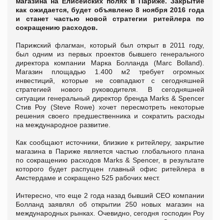
магазина на Елисейских полях в Париже. Закрытие
как ожидается, будет объявлено 8 ноября 2016 года
и станет частью новой стратегии ритейлера по
сокращению расходов.
Парижский флагман, который был открыт в 2011 году,
был одним из первых проектов бывшего генерального
директора компании Марка Болланда (Marc Bolland).
Магазин площадью 1.400 м2 требует огромных
инвестиций, которые не совпадают с сегодняшней
стратегией нового руководителя. В сегодняшней
ситуации генеральный директор бренда Marks & Spencer
Стив Роу (Steve Rowe) хочет пересмотреть некоторые
решения своего предшественника и сократить расходы
на международное развитие.
Как сообщают источники, близкие к ритейлеру, закрытие
магазина в Париже является частью глобального плана
по сокращению расходов Marks & Spencer, в результате
которого будет распущен главный офис ритейлера в
Амстердаме и сокращено 525 рабочих мест.
Интересно, что еще 2 года назад бывший СЕО компании
Болланд заявлял об открытии 250 новых магазин на
международных рынках. Очевидно, сегодня господин Роу