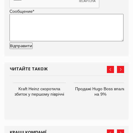
Сообщение
*
ЧИТАЙТЕ ТАКОЖ
ам
Kraft Heinz скоротила
Продажі Hugo Boss впали
іше
збиток у першому півріччі
на 9%
КРАЩІ КОМПАНІЇ