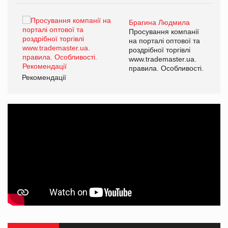
Брагина Людмила
ї
Просування компанії
а
на порталі оптової та
роздрібної торгівлі
www.trademaster.ua.
і.
правила. Особливості.
Рекомендації
Ре