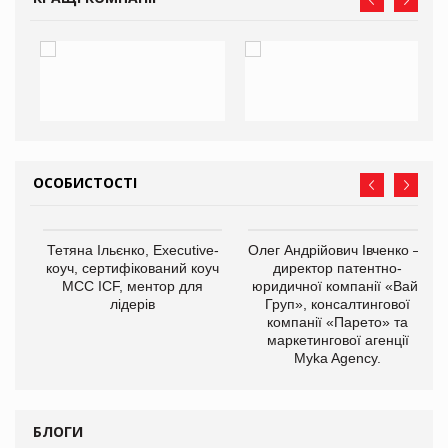
ОСОБИСТОСТІ
,
Тетяна Ільєнко, Executive-
Олег Андрійович Івченко —
ОВ
коуч, сертифікований коуч
директор патентно-
МСС ICF, ментор для
юридичної компанії «Вайз
лідерів
Груп», консалтингової
компанії «Парето» та
маркетингової агенції
Myka Agency.
БЛОГИ