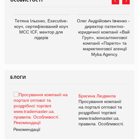
,
Тетяна Ільєнко, Executive-
Олег Андрійович Івченко —
ОВ
коуч, сертифікований коуч
директор патентно-
МСС ICF, ментор для
юридичної компанії «Вайз
лідерів
Груп», консалтингової
компанії «Парето» та
маркетингової агенції
Myka Agency.
БЛОГИ
Брагина Людмила
ї
Просування компанії
а
на порталі оптової та
роздрібної торгівлі
www.trademaster.ua.
і.
правила. Особливості.
Рекомендації
Ре