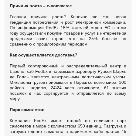
Причина роста –
e
-
commerce
Главная причина роста? Конечно же, это новая
тенденция потребления и рост электронной коммерции.
По информации FedEx 15% жителей стран ЕС в этом
году осуществили покупки товаров и услуг в интернете за
пределами своих стран, что на 25% больше по
сравнению с прошлогодним периодом.
Как осуществляется доставка?
Первый сортировочный и распределительный центр в
Европе, хаб FedEx в парижском аэропорту Руасси Шарль
де Голль является центральным логистическим узлом.
Миллионы грузов прибывают в Париж со всего мира: 300
рейсов неделю, 24\24 часа активности, 61 тысяча
посылок в час сортируется и отправляется по всему
миру.
Парк самолетов
Компания FedEx имеет второй по величине парк
самолетов в мире с количеством 650 единиц. Разгрузка и
загрузка одного самолета в парижском хабе длится 45