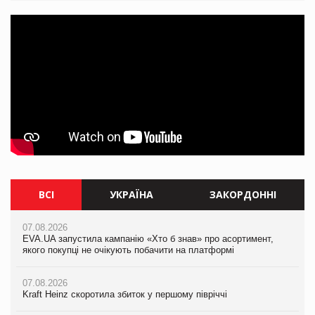
ВСІ
УКРАЇНА
ЗАКОРДОННІ
07.08.2026
07.08.2026
07.08.2026
EVA.UA запустила кампанію «Хто б знав» про асортимент,
Kraft Heinz скоротила збиток у першому півріччі
Kraft Heinz скоротила збиток у першому півріччі
якого покупці не очікують побачити на платформі
07.08.2026
07.08.2026
07.08.2026
Продажі Hugo Boss впали на 9%
Продажі Hugo Boss впали на 9%
Kraft Heinz скоротила збиток у першому півріччі