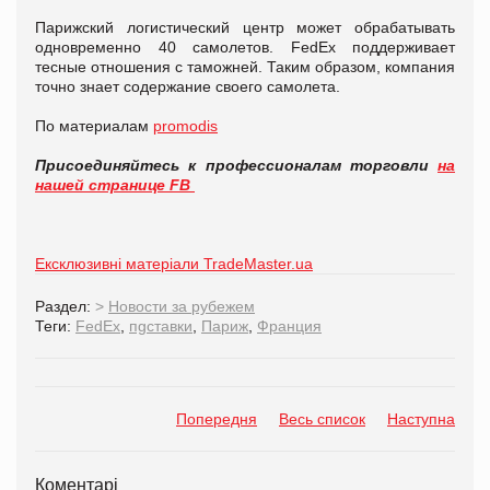
Парижский логистический центр может обрабатывать
одновременно 40 самолетов. FedEx поддерживает
тесные отношения с таможней. Таким образом, компания
точно знает содержание своего самолета.
По материалам
promodis
Присоединяйтесь к профессионалам торговли
на
нашей странице FB
Ексклюзивні матеріали TradeMaster.ua
Раздел:
>
Новости за рубежем
Теги:
FedEx
,
пgставки
,
Париж
,
Франция
Попередня
Весь список
Наступна
Коментарі