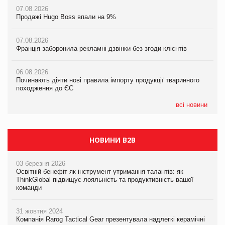
07.08.2026
07.08.2026
07.08.2026
Франція заборонила рекламні дзвінки без згоди клієнтів
Франція заборонила рекламні дзвінки без згоди клієнтів
Продажі Hugo Boss впали на 9%
06.08.2026
06.08.2026
07.08.2026
Починають діяти нові правила імпорту продукції тваринного
Починають діяти нові правила імпорту продукції тваринного
Франція заборонила рекламні дзвінки без згоди клієнтів
походження до ЄС
походження до ЄС
06.08.2026
06.08.2026
06.08.2026
Починають діяти нові правила імпорту продукції тваринного
Аргентина повертається з продуктами птахівництва на
Аргентина повертається з продуктами птахівництва на
походження до ЄС
європейський ринок
європейський ринок
всі новини
НОВИНИ B2B
03 березня 2026
Освітній бенефіт як інструмент утримання талантів: як
ThinkGlobal підвищує лояльність та продуктивність вашої
команди
31 жовтня 2024
Компанія Rarog Tactical Gear презентувала надлегкі керамічні