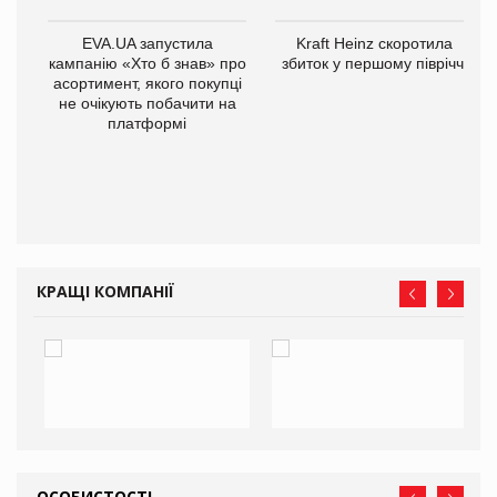
ції
EVA.UA запустила
Kraft Heinz скоротила
ля
кампанію «Хто б знав» про
збиток у першому півріччі
асортимент, якого покупці
не очікують побачити на
платформі
КРАЩІ КОМПАНІЇ
ОСОБИСТОСТІ