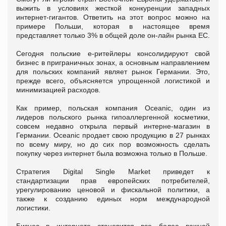
выжить в условиях жесткой конкуренции западных
интернет-гигантов. Ответить на этот вопрос можно на
примере Польши, которая в настоящее время
представляет только 3% в общей доле он-лайн рынка ЕС.
Сегодня польские е-ритейлеры консолидируют свой
бизнес в приграничных зонах, а основным направлением
для польских компаний являет рынок Германии. Это,
прежде всего, объясняется упрощенной логистикой и
минимизацией расходов.
Как пример, польская компания Oceanic, один из
лидеров польского рынка гипоаллергенной косметики,
совсем недавно открыла первый интерне-магазин в
Германии. Oceanic продает свою продукцию в 27 рынках
по всему миру, но до сих пор возможность сделать
покупку через интернет была возможна только в Польше.
Стратегия Digital Single Market приведет к
стандартизации прав европейских потребителей,
урегулированию ценовой и фискальной политики, а
также к созданию единых норм международной
логистики.
Бизнес в интернете становится все более важной