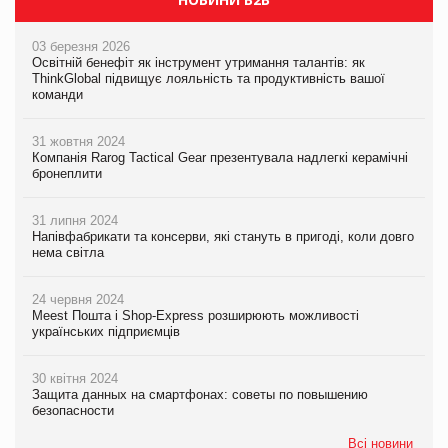
03 березня 2026
Освітній бенефіт як інструмент утримання талантів: як
ThinkGlobal підвищує лояльність та продуктивність вашої
команди
31 жовтня 2024
Компанія Rarog Tactical Gear презентувала надлегкі керамічні
бронеплити
31 липня 2024
Напівфабрикати та консерви, які стануть в пригоді, коли довго
нема світла
24 червня 2024
Meest Пошта і Shop-Express розширюють можливості
українських підприємців
30 квітня 2024
Защита данных на смартфонах: советы по повышению
безопасности
Всі новини