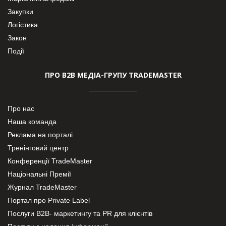
Закупки
Логістика
Закон
Події
ПРО В2В МЕДІА-ГРУПУ TRADEMASTER
Про нас
Наша команда
Реклама на порталі
Тренінговий центр
Конференції TradeMaster
Національні Премії
Журнал TradeMaster
Портал про Private Label
Послуги В2В- маркетингу та PR для клієнтів