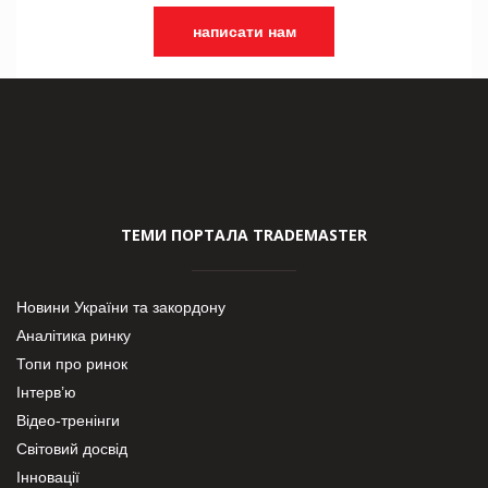
написати нам
ТЕМИ ПОРТАЛА TRADEMASTER
Новини України та закордону
Аналітика ринку
Топи про ринок
Інтерв’ю
Відео-тренінги
Світовий досвід
Інновації