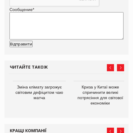
Сообщение
*
ЧИТАЙТЕ ТАКОЖ
Зміна клімату загрожує
Криза у Китаї може
ne
світовим дефіцитом чаю
спричинити великі
матча
потрясіння для світової
економіки
КРАЩІ КОМПАНІЇ