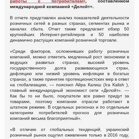
работы с потребителем»
, составленном
международной компанией «Делойт».
В отчете представлен анализ показателей деятельности
розничных сетей в разных странах, сегментах рынка и
каналах сбыта. Отчет также предлагает обзор 50
крупнейших Интернет-ритейлеров и 50 наиболее
динамично растущих компаний розничной торговли.
«Среди факторов, осложнивших работу розничных
компаний, можно отметить медленный рост экономики в
ведущих развитых странах, высокий уровень
государственного долга развивающихся стран,
дефляцию или низкий уровень инфляции в богатых
странах, а также принятие протекционистских мер в ответ
на глобализацию, — пояснил Айра Калиш (Ira Kalish ),
главный международный экономист сети «Делойт». —
Как бы то ни было, покупатели все равно придут за
товарами, поэтому компании отрасли работают в
штатном режиме. В отдельных регионах и по отдельным
категориям потребителей прогноз для розничных
компаний весьма благоприятный».
«В отличие от глобальных тенденций, украинский
розничный рынок ощутил оживление только в 2016 году,