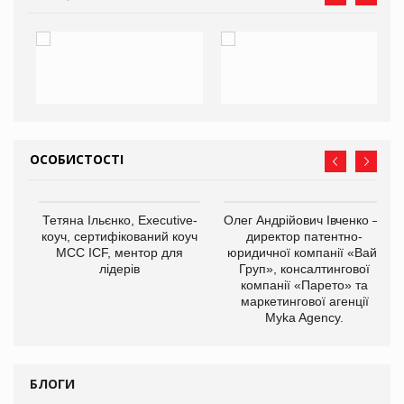
ОСОБИСТОСТІ
,
Тетяна Ільєнко, Executive-
Олег Андрійович Івченко —
ОВ
коуч, сертифікований коуч
директор патентно-
МСС ICF, ментор для
юридичної компанії «Вайз
лідерів
Груп», консалтингової
компанії «Парето» та
маркетингової агенції
Myka Agency.
БЛОГИ