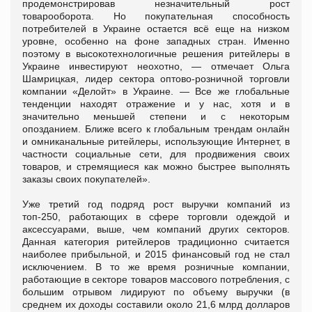
продемонстрировав незначительный рост
товарооборота. Но покупательная способность
потребителей в Украине остается всё еще на низком
уровне, особенно на фоне западных стран. Именно
поэтому в высокотехнологичные решения ритейлеры в
Украине инвестируют неохотно, — отмечает Ольга
Шамрицкая, лидер сектора оптово-розничной торговли
компании «Делойт» в Украине. — Все же глобальные
тенденции находят отражение и у нас, хотя и в
значительно меньшей степени и с некоторым
опозданием. Ближе всего к глобальным трендам онлайн
и омниканальные ритейлеры, использующие Интернет, в
частности социальные сети, для продвижения своих
товаров, и стремящиеся как можно быстрее выполнять
заказы своих покупателей».
Уже третий год подряд рост выручки компаний из
топ-250, работающих в сфере торговли одеждой и
аксессуарами, выше, чем компаний других секторов.
Данная категория ритейлеров традиционно считается
наиболее прибыльной, и 2015 финансовый год не стал
исключением. В то же время розничные компании,
работающие в секторе товаров массового потребления, с
большим отрывом лидируют по объему выручки (в
среднем их доходы составили около 21,6 млрд долларов