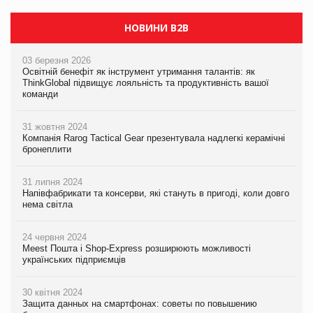
НОВИНИ B2B
03 березня 2026
Освітній бенефіт як інструмент утримання талантів: як
ThinkGlobal підвищує лояльність та продуктивність вашої
команди
31 жовтня 2024
Компанія Rarog Tactical Gear презентувала надлегкі керамічні
бронеплити
31 липня 2024
Напівфабрикати та консерви, які стануть в пригоді, коли довго
нема світла
24 червня 2024
Meest Пошта і Shop-Express розширюють можливості
українських підприємців
30 квітня 2024
Защита данных на смартфонах: советы по повышению