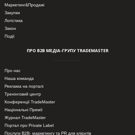
Маркетинг&Продажі
Закупки
Логістика
Закон
Події
ПРО В2В МЕДІА-ГРУПУ TRADEMASTER
Про нас
Наша команда
Реклама на порталі
Тренінговий центр
Конференції TradeMaster
Національні Премії
Журнал TradeMaster
Портал про Private Label
Послуги В2В- маркетингу та PR для клієнтів