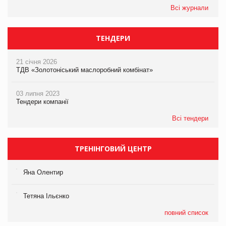
Всі журнали
ТЕНДЕРИ
21 січня 2026
ТДВ «Золотоніський маслоробний комбінат»
03 липня 2023
Тендери компанії
Всі тендери
ТРЕНІНГОВИЙ ЦЕНТР
Яна Олентир
Тетяна Ільєнко
повний список