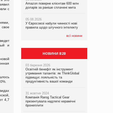
Amazon поверне клієнтам 600 млн
правила щодо штучного інтелекту
правила щодо штучного інтелекту
заявил
доларів за раніше сплачені мита
овли с
05.08.2026
05.08.2026
05.08.2026
Рекламна платформа вимагає від
Рекламна платформа вимагає від
иями,
У Євросоюзі набули чинності нові
Google компенсацію за втрату 6,9
Google компенсацію за втрату 6,9
 свое
правила щодо штучного інтелекту
трлн рекламних показів
трлн рекламних показів
всі новини
иведет
вый и
НОВИНИ B2B
 новой
онная
03 березня 2026
Освітній бенефіт як інструмент
утримання талантів: як ThinkGlobal
шлось
підвищує лояльність та
10%.
продуктивність вашої команди
видах
31 жовтня 2024
ской,
Компанія Rarog Tactical Gear
т 4,7
презентувала надлегкі керамічні
бронеплити