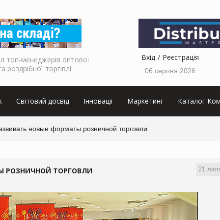
Вхід
Реєстрація
л топ-менеджерів оптової
та роздрібної торгівлі
06 серпня 2026
к
Світовий досвід
Інновації
Маркетинг
Каталог Ком
развивать новые форматы розничной торговли
21 лют
ТЫ РОЗНИЧНОЙ ТОРГОВЛИ