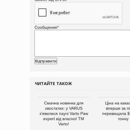
Сообщение
*
ЧИТАЙТЕ ТАКОЖ
винуватили у
Смачна новинка для
Ціна на кака
ірній рекламі
хвостатих: у VARUS
вперше за п
них продуктів
з’явилися паучі Varto Paw
перевищила $
expert від власної ТМ
тонну
Varto!