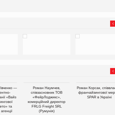
 Івченко —
Роман Наумчев,
Роман Корсак, співвла
ентно-
співзасновник ТОВ
франчайзингової мер
нії «Вайз
«ФейрЛоджикс»,
SPAR в Україні
тингової
комерційний директор
ето» та
FRLG Freight SRL
 агенції
(Румунія)