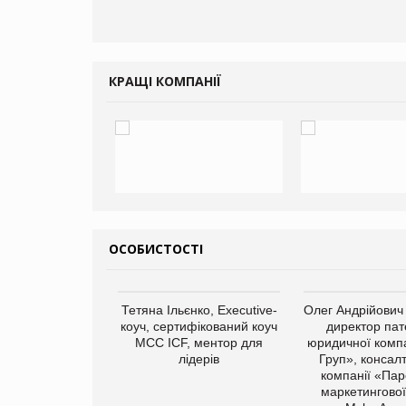
КРАЩІ КОМПАНІЇ
ОСОБИСТОСТІ
арас Ігорович,
Тетяна Ільєнко, Executive-
Олег Андрійович
иробництва ТОВ
коуч, сертифікований коуч
директор пат
Герчак"
МСС ICF, ментор для
юридичної компа
лідерів
Груп», консал
компанії «Пар
маркетингової