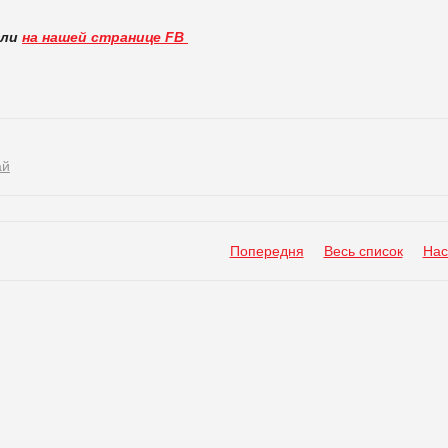
вли
на нашей странице FB
ай
Попередня
Весь список
Нас