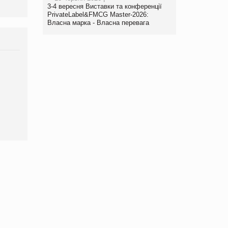
3-4 вересня Виставки та конференції
PrivateLabel&FMCG Master-2026:
Власна марка - Власна перевага
Брагина Людмила
Просування компанії на
порталі оптової та
роздрібної торгівлі
www.trademaster.ua.
правила. Особливості.