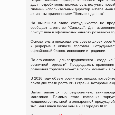
даст потребителям возможность получить новый 
главный исполнительный директор Alibaba Чжан 
активным привлечением "больших данных".
На нынешнем этапе сотрудничество не пред
сообщает агентство "Синьхуа". Для изменени
присутствие в офлайновых каналах розничной то
Основатель и председатель совета директоров A
к реформе в области торговли. Сотрудничест
офлайновый бизнес, инновации и традиции.
По его словам, цель сотрудничества - создание 
розничной торговли". Председатель правлени
розничная торговля может в любой момент и в 
В 2016 году объем розничных продаж потребите
почти две трети роста ВВП страны. Котировки ак
Bailian является госпредприятием, занимаю
магазинов. Помимо этого компания торгу
машиностроительной и электронной продукцией,
тыс. магазинов более чем в 200 городах КНР.