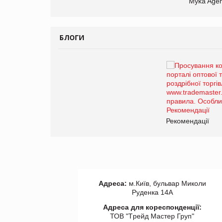
Myka Agen
БЛОГИ
Брагина Людмила
Просування компанії на
порталі оптової та
роздрібної торгівлі
www.trademaster.ua.
правила. Особливості.
ії
Рекомендації
Адреса:
м.Київ, бульвар Миколи
Руденка 14А
Адреса для кореспонденції:
ТОВ "Tрейд Мастер Груп"