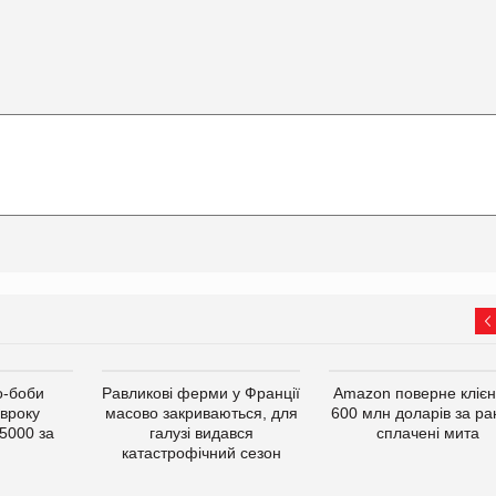
о-боби
Равликові ферми у Франції
Amazon поверне кліє
івроку
масово закриваються, для
600 млн доларів за ра
5000 за
галузі видався
сплачені мита
катастрофічний сезон