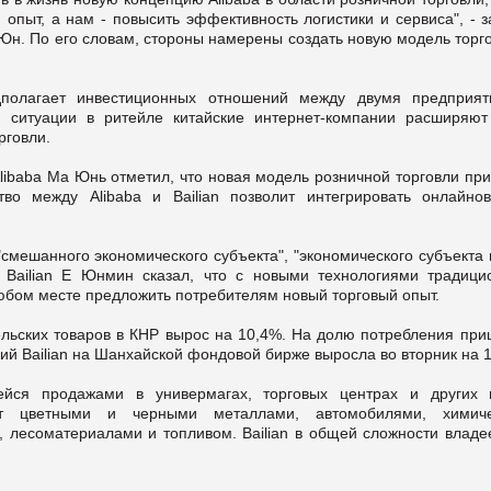
опыт, а нам - повысить эффективность логистики и сервиса", - 
Юн. По его словам, стороны намерены создать новую модель торг
полагает инвестиционных отношений между двумя предприят
я ситуации в ритейле китайские интернет-компании расширяют
рговли.
libaba Ма Юнь отметил, что новая модель розничной торговли пр
во между Alibaba и Bailian позволит интегрировать онлайно
"смешанного экономического субъекта", "экономического субъекта
я Bailian Е Юнмин сказал, что с новыми технологиями традици
любом месте предложить потребителям новый торговый опыт.
льских товаров в КНР вырос на 10,4%. На долю потребления при
ций Bailian на Шанхайской фондовой бирже выросла во вторник на 
щейся продажами в универмагах, торговых центрах и других 
ет цветными и черными металлами, автомобилями, химиче
 лесоматериалами и топливом. Bailian в общей сложности владее