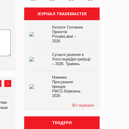
ЖУРНАЛ TRADEMASTER
Каталог Головних
Проєктів
PrivateLabel –
2026
Сучасні рішення в
Логістиці&Дистрибуції
– 2026. Травень
Новинки.
Просування
брендів
FMCG.Березень
2026
нтам
У Євросоюзі набули
Рекламна платформа
Всі журнали
ніше
чинності нові правила
вимагає від Google
щодо штучного інтелекту
компенсацію за втрату 6,9
трлн рекламних показів
ТЕНДЕРИ