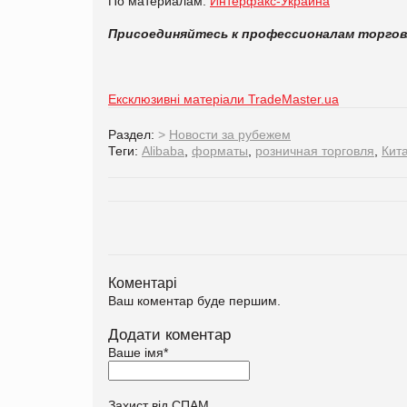
По материалам:
Интерфакс-Украина
Присоединяйтесь к профессионалам торго
Ексклюзивні матеріали TradeMaster.ua
Раздел:
>
Новости за рубежем
Теги:
Alibaba
,
форматы
,
розничная торговля
,
Кит
Коментарі
Ваш коментар буде першим.
Додати коментар
Ваше імя
*
Захист від СПАМ