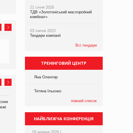
21 січня 2026
ТДВ «Золотоніський маслоробний
комбінат»
03 липня 2023
Тендери компанії
Всі тендери
ТРЕНІНГОВИЙ ЦЕНТР
Яна Олентир
Тетяна Ільєнко
повний список
сник
Олексій Логачов-Михайлов
Яна Сараніна, директор
ежі
Файно маркет Директор
компанії «УкраМарин»
департаменту з
виробництва
НАЙБЛИЖЧА КОНФЕРЕНЦІЯ
18 червня 2026 |