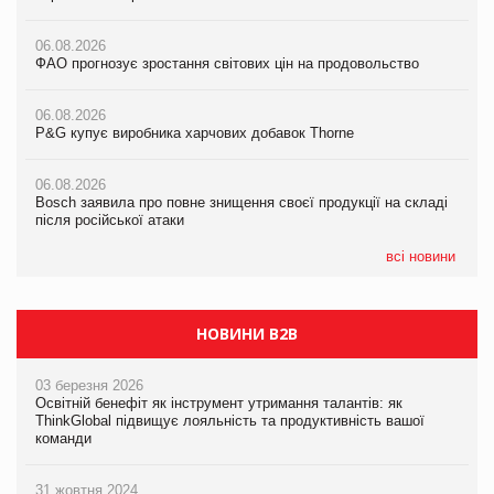
06.08.2026
06.08.2026
06.08.2026
ФАО прогнозує зростання світових цін на продовольство
ФАО прогнозує зростання світових цін на продовольство
ФАО прогнозує зростання світових цін на продовольство
06.08.2026
06.08.2026
06.08.2026
P&G купує виробника харчових добавок Thorne
P&G купує виробника харчових добавок Thorne
P&G купує виробника харчових добавок Thorne
06.08.2026
06.08.2026
06.08.2026
Bosch заявила про повне знищення своєї продукції на складі
Bosch заявила про повне знищення своєї продукції на складі
Bosch заявила про повне знищення своєї продукції на складі
після російської атаки
після російської атаки
після російської атаки
всі новини
НОВИНИ B2B
03 березня 2026
Освітній бенефіт як інструмент утримання талантів: як
ThinkGlobal підвищує лояльність та продуктивність вашої
команди
31 жовтня 2024