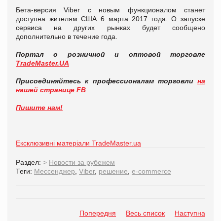
Бета-версия Viber с новым функционалом станет
доступна жителям США 6 марта 2017 года. О запуске
сервиса на других рынках будет сообщено
дополнительно в течение года.
Портал о розничной и оптовой торговле
TradeMaster.UA
Присоединяйтесь к профессионалам торговли
на
нашей странице FB
Пишите нам!
Ексклюзивні матеріали TradeMaster.ua
Раздел:
>
Новости за рубежем
Теги:
Мессенджер
,
Viber
,
решение
,
e-commerce
Попередня
Весь список
Наступна