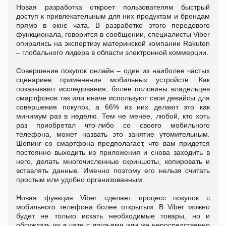
Новая разработка откроет пользователям быстрый
доступ к привлекательным для них продуктам и брендам
прямо в окне чата. В разработке этого передового
функционала, говорится в сообщении, специалисты Viber
опирались на экспертизу материнской компании Rakuten
– глобального лидера в области электронной коммерции.
Совершение покупок онлайн – один из наиболее частых
сценариев применения мобильных устройств. Как
показывают исследования, более половины владельцев
смартфонов так или иначе используют свои девайсы для
совершения покупок, а 66% из них делают это как
минимум раз в неделю. Тем не менее, любой, кто хоть
раз приобретал что-либо со своего мобильного
телефона, может назвать это занятие утомительным.
Шопинг со смартфона предполагает, что вам придется
постоянно выходить из приложения и снова заходить в
него, делать многочисленные скриншоты, копировать и
вставлять данные. Именно поэтому его нельзя считать
простым или удобно организованным.
Новая функция Viber сделает процесс покупок с
мобильного телефона более открытым. В Viber можно
будет не только искать необходимые товары, но и
обсуждать их в чате с друзьями или же непосредственно