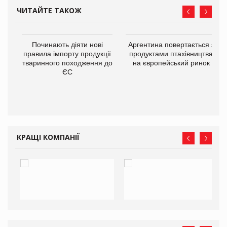
ЧИТАЙТЕ ТАКОЖ
в
Починають діяти нові
Аргентина повертається з
правила імпорту продукції
продуктами птахівництва
тваринного походження до
на європейський ринок
О:
ЄС
КРАЩІ КОМПАНІЇ