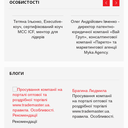
ОСОБИСТОСТІ
,
Тетяна Ільєнко, Executive-
Олег Андрійович Івченко —
ОВ
коуч, сертифікований коуч
директор патентно-
МСС ICF, ментор для
юридичної компанії «Вайз
лідерів
Груп», консалтингової
компанії «Парето» та
маркетингової агенції
Myka Agency.
БЛОГИ
Брагина Людмила
ї
Просування компанії
а
на порталі оптової та
роздрібної торгівлі
www.trademaster.ua.
і.
правила. Особливості.
Рекомендації
Ре