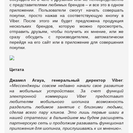
с представителями любимых брендов – и все это в одном
приложении. Пользователи смогут начать совершать
покупки, просто нажав на соответствующую кнопку в
Viber. После этого им будет предложена продукция
нескольких брендов, которую можно просмотреть,
отправить друзьям, чтобы получить их мнение, или же
сразу обсудить с производителем, автоматически
перейдя на его сайт или в приложение для совершения
покупки.
Цитата
Джамел Агауа, генеральный директор Viber
:
«
Мессенджеры совсем недавно начали свое развитие
на мобильных устройствах. За счет функций
электронной коммерции Viber предоставит
любителям мобильного шопинга возможность
разделить любимое занятие с близкими людьми,
сделав всего пару кликов. Это лишь первые шаги в
нашей стратегии: в дальнейшем мы будем расширять
партнерскую сеть и продолжим развивать функционал
приложения для шопинга, прислушиваясь к их мнению
».