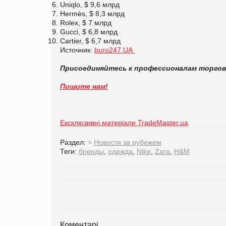
Uniqlo, $ 9,6 млрд
Hermès, $ 8,3 млрд
Rolex, $ 7 млрд
Gucci, $ 6,8 млрд
Cartier, $ 6,7 млрд
Источник:
buro247.UA
Присоединяйтесь к профессионалам торго
Пишите нам!
Ексклюзивні матеріали TradeMaster.ua
Раздел:
>
Новости за рубежем
Теги:
бренды
,
одежда
,
Nike
,
Zara
,
H&M
Коментарі