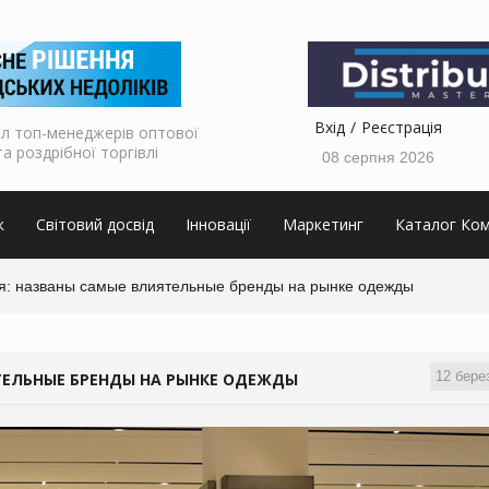
Вхід
Реєстрація
л топ-менеджерів оптової
та роздрібної торгівлі
08 серпня 2026
к
Світовий досвід
Інновації
Маркетинг
Каталог Ком
ля: названы самые влиятельные бренды на рынке одежды
12 бере
ТЕЛЬНЫЕ БРЕНДЫ НА РЫНКЕ ОДЕЖДЫ