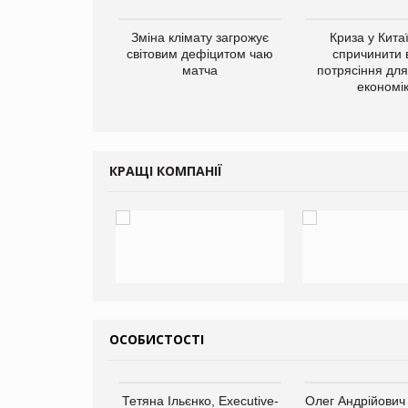
ує виробника
Зміна клімату загрожує
Криза у Кита
добавок Thorne
світовим дефіцитом чаю
спричинити 
матча
потрясіння для 
економі
КРАЩІ КОМПАНІЇ
ОСОБИСТОСТІ
арас Ігорович,
Тетяна Ільєнко, Executive-
Олег Андрійович