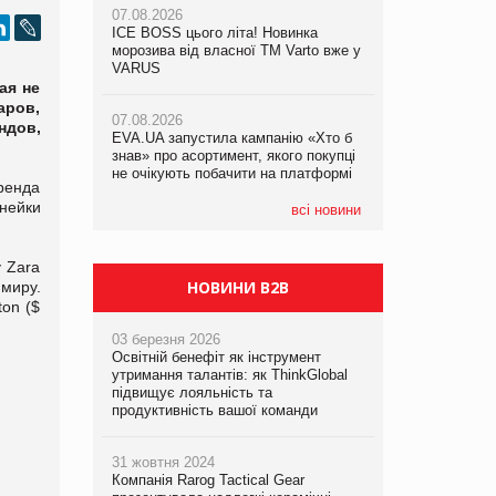
07.08.2026
ICE BOSS цього літа! Новинка
07.08.2026
07.08.2026
морозива від власної ТМ Varto вже у
Франція заборонила рекламні дзвінки
Франція заборонила рекламні дзвінки
VARUS
без згоди клієнтів
без згоди клієнтів
ая не
аров,
07.08.2026
ндов,
EVA.UA запустила кампанію «Хто б
знав» про асортимент, якого покупці
не очікують побачити на платформі
ренда
нейки
всі новини
 Zara
НОВИНИ B2B
миру.
ton ($
03 березня 2026
Освітній бенефіт як інструмент
утримання талантів: як ThinkGlobal
підвищує лояльність та
продуктивність вашої команди
31 жовтня 2024
Компанія Rarog Tactical Gear