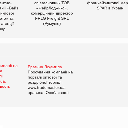
ентно-
співзасновник ТОВ
франчайзингової мер
нії «Вайз
«ФейрЛоджикс»,
SPAR в Україні
тингової
комерційний директор
ето» та
FRLG Freight SRL
 агенції
(Румунія)
cy.
Брагина Людмила
Просування компанії на
порталі оптової та
роздрібної торгівлі
www.trademaster.ua.
правила. Особливості.
Рекомендації