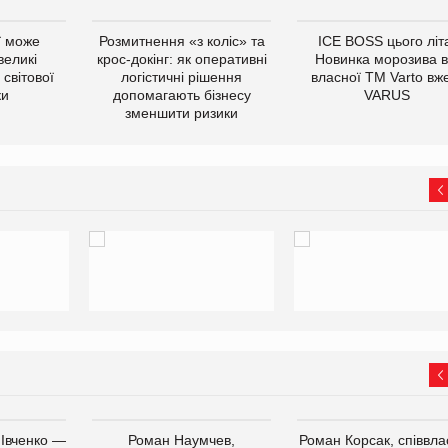
ї може
Розмитнення «з коліс» та
ICE BOSS цього літ
великі
крос-докінг: як оперативні
Новинка морозива в
світової
логістичні рішення
власної ТМ Varto вж
ки
допомагають бізнесу
VARUS
зменшити ризики
 Івченко —
Роман Наумчев,
Роман Корсак, співвла