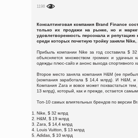
1198
Консалтинговая компания Brand Finance со
только их продажи на рынке, но и маркет
удовлетворенность персонала и репутацию к
среди которых почетную тройку заняли Nike, 
Прибыль компании Nike за год составила $ 32
объясняется множеством громких и удачных к
одежды плюс-сайз и анонс выхода спортивного 
Второе место заняла компания H&M (ее прибыль
(компания заработала $ 14,4 млрд). И H&M, и
Компания Zara и вовсе может похвастаться тем, 
13 млрд), который, как и прежде, остается самы
Топ-10 самых влиятельных брендов по версии Br
Nike, $ 32 млрд
H&M, $ 19 млрд
Zara, $ 14,4 млрд
Louis Vuitton, $ 13 млрд
Adidas, $ 10 млрд