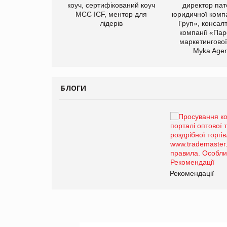
иробництва ТОВ
коуч, сертифікований коуч
директор пат
Герчак"
МСС ICF, ментор для
юридичної компа
лідерів
Груп», консал
компанії «Пар
маркетингової
Myka Agen
БЛОГИ
Брагина Людмила
Просування компанії на
порталі оптової та
роздрібної торгівлі
www.trademaster.ua.
правила. Особливості.
ії
Рекомендації