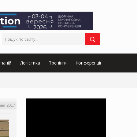
паній
Логістика
Тренінги
Конференції
зня 2017