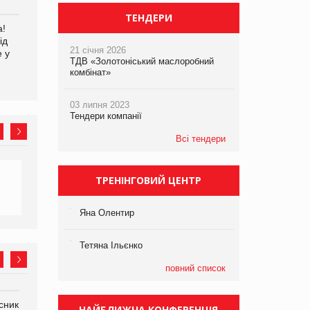
ТЕНДЕРИ
а!
EVA.UA запустила
Kraft Heinz скоротила
ід
кампанію «Хто б знав» про
збиток у першому півріччі
21 січня 2026
е у
асортимент, якого покупці
ТДВ «Золотоніський маслоробний
не очікують побачити на
комбінат»
платформі
03 липня 2023
Тендери компанії
Всі тендери
ТРЕНІНГОВИЙ ЦЕНТР
Яна Олентир
Тетяна Ільєнко
повний список
сник
Олексій Логачов-Михайлов
Яна Сараніна, директор
НАЙБЛИЖЧА КОНФЕРЕНЦІЯ