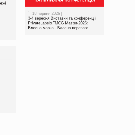
ежі
Файно маркет Директор
компанії «УкраМарин»
департаменту з
18 червня 2026 |
виробництва
3-4 вересня Виставки та конференції
PrivateLabel&FMCG Master-2026:
Власна марка - Власна перевага
Брагина Людмила
Просування компанії на
порталі оптової та
роздрібної торгівлі
www.trademaster.ua.
правила. Особливості.