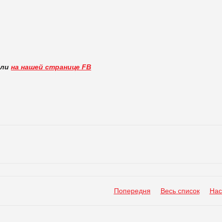
вли
на нашей странице FB
Попередня
Весь список
Нас