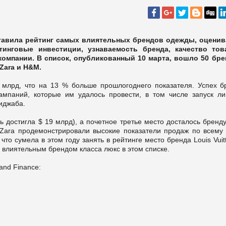
ставила рейтинг самых влиятельных брендов одежды, оценив
инговые инвестиции, узнаваемость бренда, качество тов
омпании. В список, опубликованный 10 марта, вошло 50 бре
Zara и H&M.
 млрд, что на 13 % больше прошлогоднего показателя. Успех б
ампаний, которые им удалось провести, в том числе запуск ли
хиджаба.
 достигла $ 19 млрд), а почетное третье место досталось бренду
 Zara продемонстрировали высокие показатели продаж по всему 
что сумела в этом году занять в рейтинге место бренда Louis Vuit
м влиятельным брендом класса люкс в этом списке.
and Finance: