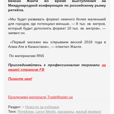
Венсан Жанти во время выступления на
Международной конференции по российскому рынку
ритейла.
«Мы будет развивать формат немного более маленький
для городов, где потенциал меньше, — 8 тыс. кв. метров,
который будет дополнять формат 10 тыс. кв. метров», —
заявил он.
«Первый магазин мы открываем весной 2018 года в
Алма-Ате в Казахстане», — отметил Жанти.
По материалам RNS
Присоединяйтесь к профессионалам торговли
на
нашей странице FB
Пишите нам!
Ексклюзивні матеріали TradeMaster.ua
Раздел:
>
Новости за рубежем
Теги:
Ритейлер
,
Leroy Merlin
,
магазины
,
малый формат