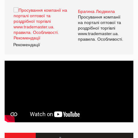
Брагина Людмила
ї
Просування компанії
а
на порталі оптової та
роздрібної торгівлі
www.trademaster.ua.
і.
правила. Особливості.
Рекомендації
Ре