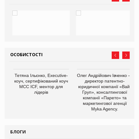
ОСОБИСТОСТІ
,
Тетяна Ільєнко, Executive-
Олег Андрійович Івченко —
ОВ
коуч, сертифікований коуч
директор патентно-
МСС ICF, ментор для
юридичної компанії «Вайз
лідерів
Груп», консалтингової
компанії «Парето» та
маркетингової агенції
Myka Agency.
БЛОГИ