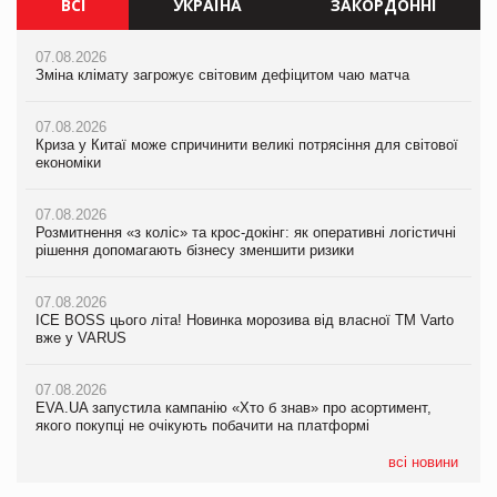
ВСІ
УКРАЇНА
ЗАКОРДОННІ
07.08.2026
07.08.2026
07.08.2026
Зміна клімату загрожує світовим дефіцитом чаю матча
Зміна клімату загрожує світовим дефіцитом чаю матча
Зміна клімату загрожує світовим дефіцитом чаю матча
07.08.2026
07.08.2026
07.08.2026
Криза у Китаї може спричинити великі потрясіння для світової
Криза у Китаї може спричинити великі потрясіння для світової
Криза у Китаї може спричинити великі потрясіння для світової
економіки
економіки
економіки
07.08.2026
07.08.2026
07.08.2026
Розмитнення «з коліс» та крос-докінг: як оперативні логістичні
Kraft Heinz скоротила збиток у першому півріччі
Kraft Heinz скоротила збиток у першому півріччі
рішення допомагають бізнесу зменшити ризики
07.08.2026
07.08.2026
07.08.2026
Продажі Hugo Boss впали на 9%
Продажі Hugo Boss впали на 9%
ICE BOSS цього літа! Новинка морозива від власної ТМ Varto
вже у VARUS
07.08.2026
07.08.2026
Франція заборонила рекламні дзвінки без згоди клієнтів
Франція заборонила рекламні дзвінки без згоди клієнтів
07.08.2026
EVA.UA запустила кампанію «Хто б знав» про асортимент,
якого покупці не очікують побачити на платформі
всі новини