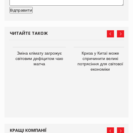
ЧИТАЙТЕ ТАКОЖ
Зміна клімату загрожує
Криза у Китаї може
ne
світовим дефіцитом чаю
спричинити великі
матча
потрясіння для світової
економіки
КРАЩІ КОМПАНІЇ