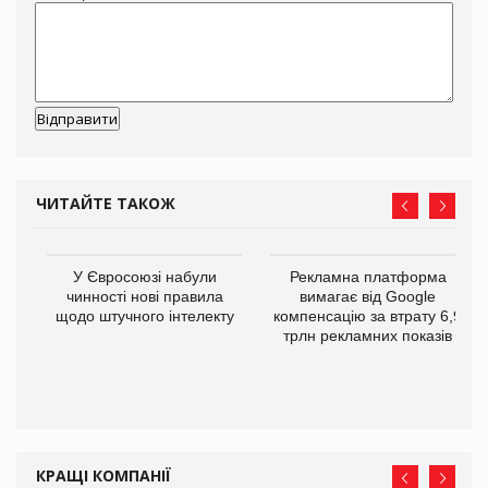
ЧИТАЙТЕ ТАКОЖ
У Євросоюзі набули
Рекламна платформа
го
чинності нові правила
вимагає від Google
щодо штучного інтелекту
компенсацію за втрату 6,9
трлн рекламних показів
КРАЩІ КОМПАНІЇ