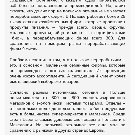
создавался постепенно. С каждым годом прибавлялось
всё больше поставщиков и производителей. Но, стоит
сказать, что до сих пор на польском эко-рынке не хватает
перерабатывающих фирм. В Польше работает более 25
тысяч сельскохозяйственных фирм, которые производят
продукты питания, – прежде всего, овощи, фрукты,
молочные продукты, яйца и мясо – с сертификатами
«био», а перерабатывающих фирм всего 300. Для
сравнения: на немецком рынке перерабатывающих
фирм 9 тысяч.
Проблема состоит в том, что польские переработчики –
это, в основном, маленькие семейные фирмы, которые
не производят в оптовых количествах. Их продукция
очень узкого ассортимента. А сегодняшний клиент хочет
иметь широкий выбор эко-товаров.
Согласно разным источникам, сегодня в Польше
насчитывается от 600 до 800 специализированных
магазинов с экологически чистыми товарами. Отделы –
от нескольких полок до целых аллеек - с био-продуктами
есть в большинстве супер-маркетов и магазинов. Среди
стран Европы самые дешевые эко-товары в Польше и в
Македонии. Но польский эко-рынок все еще мал по
сравнению с рынками в других странах Европы.