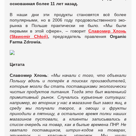
основанная более 11 лет назад.
В наши дни эти продукты становятся всё более
популярными, но в 2006 году продовольственного эко-
рынка в Польше практически не было. «Мы были
первыми в этой сфере», – говорит
Славомир Хлонь
(Sławomir Chłoń)
,
председатель правления
Organic
Farma Zdrowia.
Цитата
Славомир Хлонь
:
«Мы начали с того, что объехали
Польшу вдоль и поперёк в поисках производителей,
которые могли бы стать поставщиками экологически
чистых продуктов питания. Тогда это был маленький
примитивный рынок. Случались курьезные ситуации:
например, во вторник у нас в магазине был завоз яиц, в
среду мы получали творог, а овощи и фрукты
приходили в пятницу, в остальное время полки наших
магазинов пустовали, а клиенты записывались в
список-очередь на товар, как в былые времена ПНР. Не
хватало поставщиков, штрих-кодов на товарах,
этикеток и красивых упаковок. Мы учили