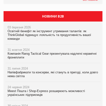
НОВИНИ B2B
03 березня 2026
Освітній бенефіт як інструмент утримання талантів: як
ThinkGlobal підвищує лояльність та продуктивність вашої
команди
31 жовтня 2024
Компанія Rarog Tactical Gear презентувала надлегкі керамічні
бронеплити
31 липня 2024
Напівфабрикати та консерви, які стануть в пригоді, коли довго
нема світла
24 червня 2024
Meest Пошта і Shop-Express розширюють можливості
українських підприємців
30 квітня 2024