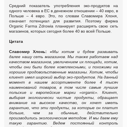
Средний показатель употребления эко-продуктов на
одного человека в ЕС в денежном отношении – 40 евро, в
Польше – 4 евро. Это, по словам Славомира Хлоня,
означает потенциал для развития. Поэтому фирма
Organic Farma Zdrowia планирует расширять свою сеть
магазинов, которых сегодня более 40 во всей Польше.
Цитата
Славомир Хлонь:
«
Мы хотим и будем развивать
далее нашу сеть магазинов. Мы также работаем над
качеством магазинов, увеличением их площади, хотим,
чтобы они были более комплексными, и похожими на
хорошие продовольственные магазины. Хотим, чтобы
клиент имел широкий выбор эко-продуктов. На данный
момент в нашем ассортименте более 4 тысяч
наименований товаров, в том числе самые лучшие
польские и европейские марки
«organic».
Клиент,
выбирая экологически чистые продукты, обращает
внимание на высокое качество, он хочет иметь
гарантию, что эти продукты, за которые он платит
больше, чем за обычные, действительно
производились экологическим методом. И мы даем ему
такую гарантию. Ведем постоянный контроль