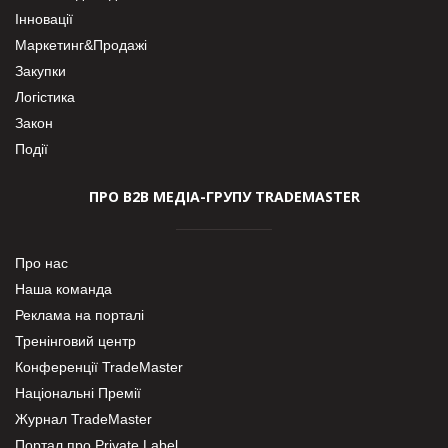
Інновації
Маркетинг&Продажі
Закупки
Логістика
Закон
Події
ПРО В2В МЕДІА-ГРУПУ TRADEMASTER
Про нас
Наша команда
Реклама на порталі
Тренінговий центр
Конференції TradeMaster
Національні Премії
Журнал TradeMaster
Портал про Private Label