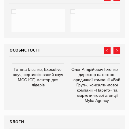
ОСОБИСТОСТІ
,
Тетяна Ільєнко, Executive-
Олег Андрійович Івченко —
ОВ
коуч, сертифікований коуч
директор патентно-
МСС ICF, ментор для
юридичної компанії «Вайз
лідерів
Груп», консалтингової
компанії «Парето» та
маркетингової агенції
Myka Agency.
БЛОГИ