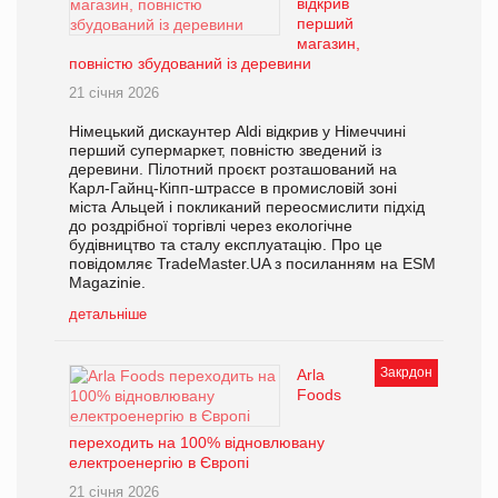
відкрив
перший
магазин,
повністю збудований із деревини
21 січня 2026
Німецький дискаунтер Aldi відкрив у Німеччині
перший супермаркет, повністю зведений із
деревини. Пілотний проєкт розташований на
Карл-Гайнц-Кіпп-штрассе в промисловій зоні
міста Альцей і покликаний переосмислити підхід
до роздрібної торгівлі через екологічне
будівництво та сталу експлуатацію. Про це
повідомляє TradeMaster.UA з посиланням на ESM
Magazinie.
детальніше
Закрдон
Arla
Foods
переходить на 100% відновлювану
електроенергію в Європі
21 січня 2026