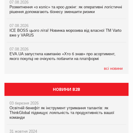
07.08.2026
07.08.2026
07.08.2026
Розмитнення «з коліс» та крос-докінг: як оперативні логістичні
Kraft Heinz скоротила збиток у першому півріччі
Kraft Heinz скоротила збиток у першому півріччі
рішення допомагають бізнесу зменшити ризики
07.08.2026
07.08.2026
07.08.2026
Продажі Hugo Boss впали на 9%
Продажі Hugo Boss впали на 9%
ICE BOSS цього літа! Новинка морозива від власної ТМ Varto
вже у VARUS
07.08.2026
07.08.2026
Франція заборонила рекламні дзвінки без згоди клієнтів
Франція заборонила рекламні дзвінки без згоди клієнтів
07.08.2026
EVA.UA запустила кампанію «Хто б знав» про асортимент,
якого покупці не очікують побачити на платформі
всі новини
НОВИНИ B2B
03 березня 2026
Освітній бенефіт як інструмент утримання талантів: як
ThinkGlobal підвищує лояльність та продуктивність вашої
команди
31 жовтня 2024