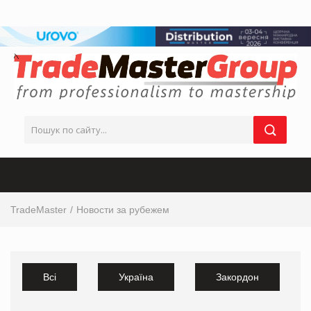
TradeMaster
Новости за рубежем
Всі
Україна
Закордон