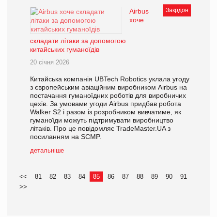
Закрдон
Airbus
хоче
складати літаки за допомогою
китайських гуманоїдів
20 січня 2026
Китайська компанія UBTech Robotics уклала угоду
з європейським авіаційним виробником Airbus на
постачання гуманоїдних роботів для виробничих
цехів. За умовами угоди Airbus придбав робота
Walker S2 і разом із розробником вивчатиме, як
гуманоїди можуть підтримувати виробництво
літаків. Про це повідомляє TradeMaster.UA з
посиланням на SCMP.
детальніше
<<
81
82
83
84
85
86
87
88
89
90
91
>>