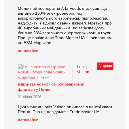
Молочний кооператив Arla Foods оголосив, що
відтепер 100% електроенергії, яку
використовують його європейські підприємства,
надходить із відновлюваних джерел. Йдеться про
46 виробничих майданчиків, які забезпечують
близько 93% загального енергоспоживання групи.
Про це повідомляє TradeMaster.UA з посиланням
на ESM Magazine.
детальніше
Закрдон
Louis
Vuitton
відкриває новий чотириповерховий
флагман у Пекіні
21 січня 2026
Цього тижня Louis Vuitton опинився в центрі уваги
Пекіна. Про це повідомляє TradeMaster.UA.
детальніше