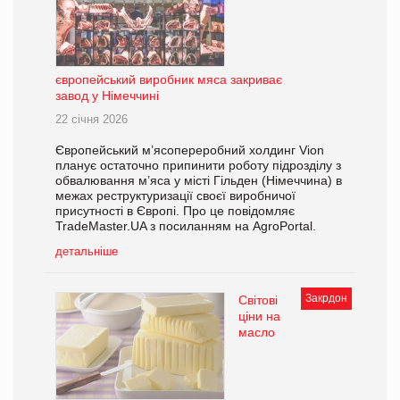
європейський виробник мяса закриває
завод у Німеччині
22 січня 2026
Європейський м’ясопереробний холдинг Vion
планує остаточно припинити роботу підрозділу з
обвалювання м’яса у місті Гільден (Німеччина) в
межах реструктуризації своєї виробничої
присутності в Європі. Про це повідомляє
TradeMaster.UA з посиланням на AgroPortal.
детальніше
Закрдон
Світові
ціни на
масло