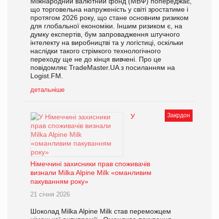
Міжнародний валютний фонд (МВФ) попереджає,
що торговельна напруженість у світі зростатиме і
протягом 2026 року, що стане основним ризиком
для глобальної економіки. Іншим ризиком є, на
думку експертів, бум запровадження штучного
інтелекту на виробництві та у логістиці, оскільки
наслідки такого стрімкого технологічного
переходу ще не до кінця вивчені. Про це
повідомляє TradeMaster.UA з посиланням на
Logist.FM.
детальніше
Закрдон
У
Німеччині захисники прав споживачів
визнали Milka Alpine Milk «оманливим
пакуванням року»
21 січня 2026
Шоколад Milka Alpine Milk став переможцем