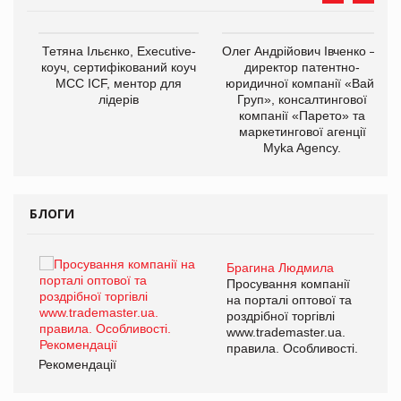
,
Тетяна Ільєнко, Executive-
Олег Андрійович Івченко —
ОВ
коуч, сертифікований коуч
директор патентно-
МСС ICF, ментор для
юридичної компанії «Вайз
лідерів
Груп», консалтингової
компанії «Парето» та
маркетингової агенції
Myka Agency.
БЛОГИ
Брагина Людмила
ї
Просування компанії
а
на порталі оптової та
роздрібної торгівлі
www.trademaster.ua.
і.
правила. Особливості.
Рекомендації
Ре