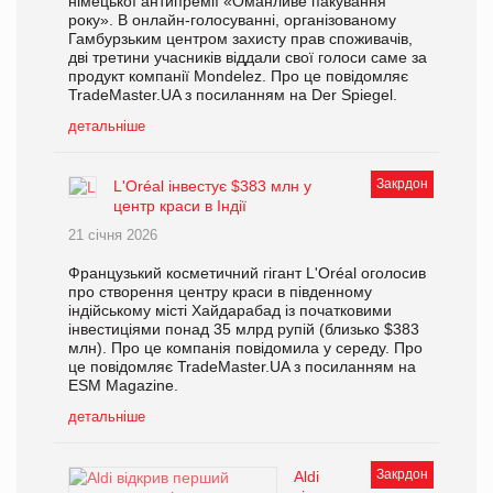
німецької антипремії «Оманливе пакування
року». В онлайн-голосуванні, організованому
Гамбурзьким центром захисту прав споживачів,
дві третини учасників віддали свої голоси саме за
продукт компанії Mondelez. Про це повідомляє
TradeMaster.UA з посиланням на Der Spiegel.
детальніше
Закрдон
L'Oréal інвестує $383 млн у
центр краси в Індії
21 січня 2026
Французький косметичний гігант L'Oréal оголосив
про створення центру краси в південному
індійському місті Хайдарабад із початковими
інвестиціями понад 35 млрд рупій (близько $383
млн). Про це компанія повідомила у середу. Про
це повідомляє TradeMaster.UA з посиланням на
ESM Magazine.
детальніше
Закрдон
Aldi