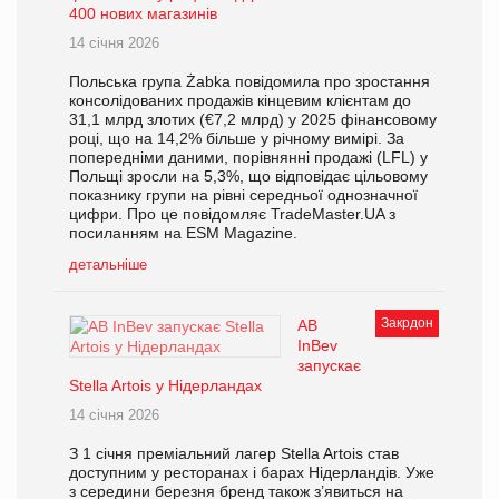
400 нових магазинів
14 січня 2026
Польська група Żabka повідомила про зростання
консолідованих продажів кінцевим клієнтам до
31,1 млрд злотих (€7,2 млрд) у 2025 фінансовому
році, що на 14,2% більше у річному вимірі. За
попередніми даними, порівнянні продажі (LFL) у
Польщі зросли на 5,3%, що відповідає цільовому
показнику групи на рівні середньої однозначної
цифри. Про це повідомляє TradeMaster.UA з
посиланням на ESM Magazine.
детальніше
Закрдон
AB
InBev
запускає
Stella Artois у Нідерландах
14 січня 2026
З 1 січня преміальний лагер Stella Artois став
доступним у ресторанах і барах Нідерландів. Уже
з середини березня бренд також з’явиться на