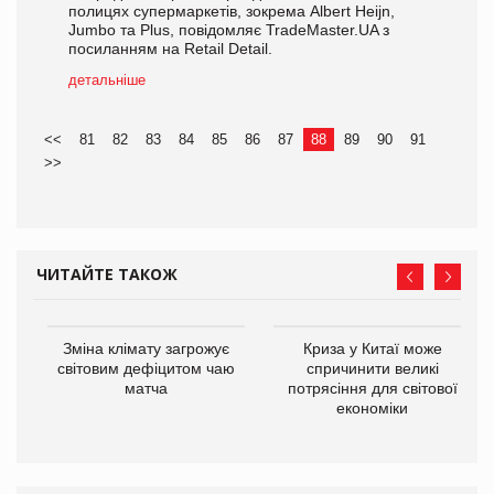
полицях супермаркетів, зокрема Albert Heijn,
Jumbo та Plus, повідомляє TradeMaster.UA з
посиланням на Retail Detail.
детальніше
<<
81
82
83
84
85
86
87
88
89
90
91
>>
ЧИТАЙТЕ ТАКОЖ
Зміна клімату загрожує
Криза у Китаї може
ne
світовим дефіцитом чаю
спричинити великі
матча
потрясіння для світової
економіки