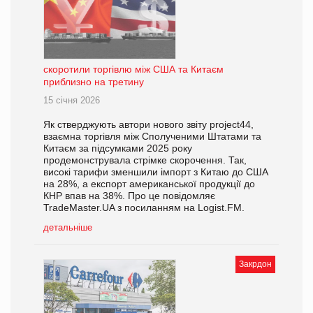
скоротили торгівлю між США та Китаєм
приблизно на третину
15 січня 2026
Як стверджують автори нового звіту project44,
взаємна торгівля між Сполученими Штатами та
Китаєм за підсумками 2025 року
продемонструвала стрімке скорочення. Так,
високі тарифи зменшили імпорт з Китаю до США
на 28%, а експорт американської продукції до
КНР впав на 38%. Про це повідомляє
TradeMaster.UA з посиланням на Logist.FM.
детальніше
Закрдон