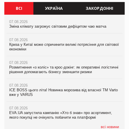
ВСІ
УКРАЇНА
ЗАКОРДОННІ
07.08.2026
07.08.2026
07.08.2026
Зміна клімату загрожує світовим дефіцитом чаю матча
Зміна клімату загрожує світовим дефіцитом чаю матча
Зміна клімату загрожує світовим дефіцитом чаю матча
07.08.2026
07.08.2026
07.08.2026
Криза у Китаї може спричинити великі потрясіння для світової
Криза у Китаї може спричинити великі потрясіння для світової
Криза у Китаї може спричинити великі потрясіння для світової
економіки
економіки
економіки
07.08.2026
07.08.2026
07.08.2026
Розмитнення «з коліс» та крос-докінг: як оперативні логістичні
Kraft Heinz скоротила збиток у першому півріччі
Kraft Heinz скоротила збиток у першому півріччі
рішення допомагають бізнесу зменшити ризики
07.08.2026
07.08.2026
07.08.2026
Продажі Hugo Boss впали на 9%
Продажі Hugo Boss впали на 9%
ICE BOSS цього літа! Новинка морозива від власної ТМ Varto
вже у VARUS
07.08.2026
07.08.2026
Франція заборонила рекламні дзвінки без згоди клієнтів
Франція заборонила рекламні дзвінки без згоди клієнтів
07.08.2026
EVA.UA запустила кампанію «Хто б знав» про асортимент,
якого покупці не очікують побачити на платформі
всі новини