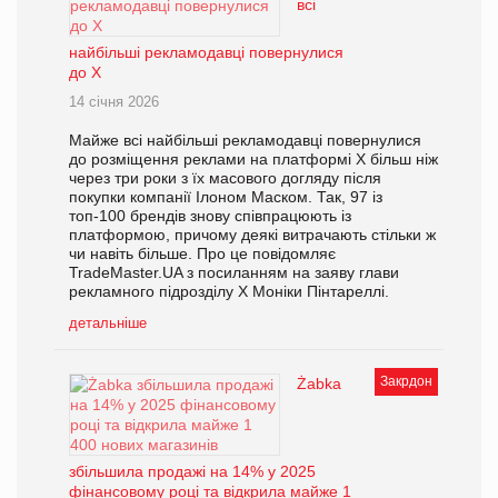
всі
найбільші рекламодавці повернулися
до Х
14 січня 2026
Майже всі найбільші рекламодавці повернулися
до розміщення реклами на платформі X більш ніж
через три роки з їх масового догляду після
покупки компанії Ілоном Маском. Так, 97 із
топ-100 брендів знову співпрацюють із
платформою, причому деякі витрачають стільки ж
чи навіть більше. Про це повідомляє
TradeMaster.UA з посиланням на заяву глави
рекламного підрозділу X Моніки Пінтареллі.
детальніше
Закрдон
Żabka
збільшила продажі на 14% у 2025
фінансовому році та відкрила майже 1