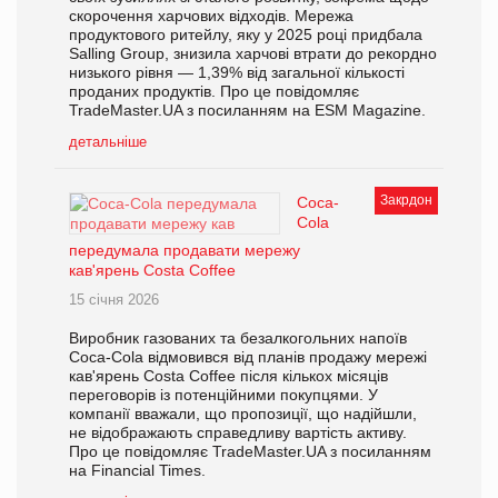
скорочення харчових відходів. Мережа
продуктового ритейлу, яку у 2025 році придбала
Salling Group, знизила харчові втрати до рекордно
низького рівня — 1,39% від загальної кількості
проданих продуктів. Про це повідомляє
TradeMaster.UA з посиланням на ESM Magazine.
детальніше
Закрдон
Coca-
Cola
передумала продавати мережу
кав'ярень Costa Coffee
15 січня 2026
Виробник газованих та безалкогольних напоїв
Coca-Cola відмовився від планів продажу мережі
кав'ярень Costa Coffee після кількох місяців
переговорів із потенційними покупцями. У
компанії вважали, що пропозиції, що надійшли,
не відображають справедливу вартість активу.
Про це повідомляє TradeMaster.UA з посиланням
на Financial Times.