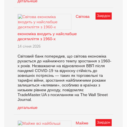
детальніше
Закрдон
Світова
економіка входить у найслабше
десятиліття з 1960-х
14 січня 2026
Світовий банк попередив, що світова економіка
рухається до найнижчого темпу зростання з 1960-
х років. Незважаючи на відновлення ВВП після
пандемії COVID-19 та відносну стійкість до
зовнішніх потрясінь — таких як торговельні та
тарифні війни, зростання найближчими роками
залишиться «млявим», особливо в країнах з
низьким рівнем доходу, повідомляє
TradeMaster.UA з посиланням на The Wall Street
Journal.
детальніше
Закрдон
Майже