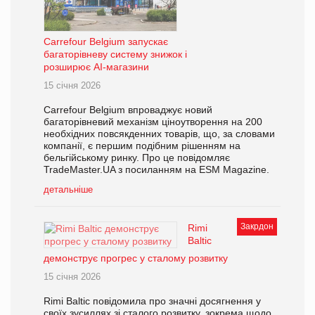
Carrefour Belgium запускає
багаторівневу систему знижок і
розширює AI-магазини
15 січня 2026
Carrefour Belgium впроваджує новий
багаторівневий механізм ціноутворення на 200
необхідних повсякденних товарів, що, за словами
компанії, є першим подібним рішенням на
бельгійському ринку. Про це повідомляє
TradeMaster.UA з посиланням на ESM Magazine.
детальніше
Закрдон
Rimi
Baltic
демонструє прогрес у сталому розвитку
15 січня 2026
Rimi Baltic повідомила про значні досягнення у
своїх зусиллях зі сталого розвитку, зокрема щодо