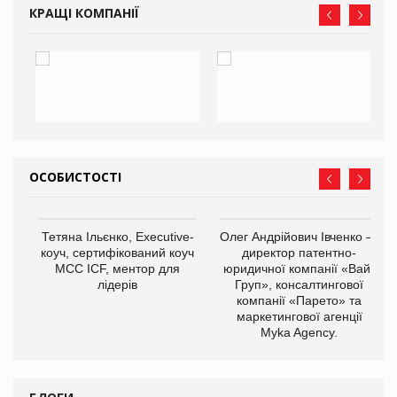
КРАЩІ КОМПАНІЇ
ОСОБИСТОСТІ
,
Тетяна Ільєнко, Executive-
Олег Андрійович Івченко —
ОВ
коуч, сертифікований коуч
директор патентно-
МСС ICF, ментор для
юридичної компанії «Вайз
лідерів
Груп», консалтингової
компанії «Парето» та
маркетингової агенції
Myka Agency.