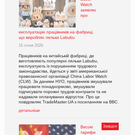
Watch
заявляє
про
експлуатацію працівників на фабриці,
що виробляє ляльки Labubu
15 січня 2026
Працівників на китайській фабриці, де
виготовляють популярні ляльки Labubu,
експлуатують із порушенням трудового
законодавства, йдеться у звіті американської
правозахисної організації China Labor Watch
(CLW). За даними НУО, працівників змушували
працювати понаднормово, змушували
підписувати порожні трудові контракти та не
надавали оплачуваних відпусток. Про це
повідомляє TradeMaster.UA з посиланням на ВВС.
детальніше
Закрдон
Високі
тарифи