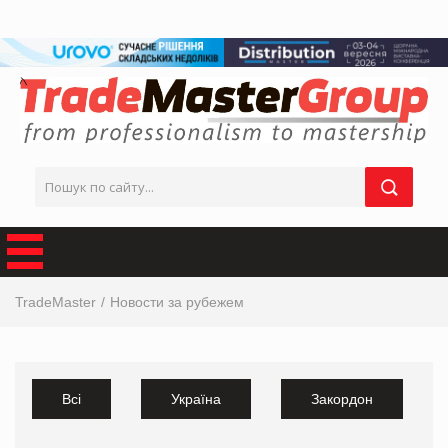
TradeMaster
Новости за рубежем
Всі
Україна
Закордон