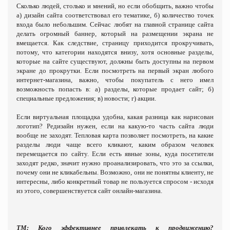
Сколько людей, столько и мнений, но если обобщить, важно чтобы
а) дизайн сайта соответствовал его тематике, б) количество точек
входа было небольшим. Сейчас любят на главной странице сайта
делать огромный баннер, который на размещении экрана не
вмещается. Как следствие, страницу приходится прокручивать,
потому, что категории находятся внизу, хотя основные разделы,
которые на сайте существуют, должны быть доступны на первом
экране до прокрутки. Если посмотреть на первый экран любого
интернет-магазина, важно, чтобы покупатель с него имел
возможность попасть в: а) разделы, которые продает сайт; б)
специальные предложения; в) новости; г) акции.
Если виртуальная площадка удобна, какая разница как нарисован
логотип? Редизайн нужен, если на какую-то часть сайта люди
вообще не заходят. Тепловая карта позволяет посмотреть, на какие
разделы люди чаще всего кликают, каким образом человек
перемещается по сайту. Если есть явные зоны, куда посетители
заходят редко, значит нужно проанализировать, что это за ссылки,
почему они не кликабельны. Возможно, они не понятны клиенту, не
интересны, либо конкретный товар не пользуется спросом - исходя
из этого, совершенствуется сайт онлайн-магазина.
ТМ:
Кого эффективнее привлекать к продвижению?