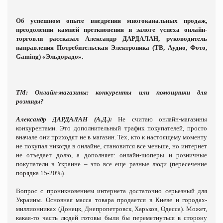
Об успешном опыте внедрения многоканальных продаж,
преодолении камней преткновения и залоге успеха онлайн-
торговли рассказал Александр
ДАРДАЛАН
, руководитель
направления Потребительская Электроника (ТВ, Aудио, Фото,
Gaming) «Эльдорадо».
ТМ: Онлайн-магазины: конкуренты или помощники для
розницы?
Александр ДАРДАЛАН (А.Д.):
Не считаю онлайн-магазины
конкурентами. Это дополнительный трафик покупателей, просто
вначале они приходят не в магазин. Тех, кто к настоящему моменту
не покупал никогда в онлайне, становится все меньше, но интернет
не отъедает долю, а дополняет: онлайн-шоперы и розничные
покупатели в Украине – это все еще разные люди (пересечение
порядка 15-20%).
Вопрос с проникновением интернета достаточно серьезный для
Украины. Основная масса товара продается в Киеве и городах-
миллионниках (Донецк, Днепропетровск, Харьков, Одесса). Может,
какая-то часть людей готовы были бы переметнуться в сторону