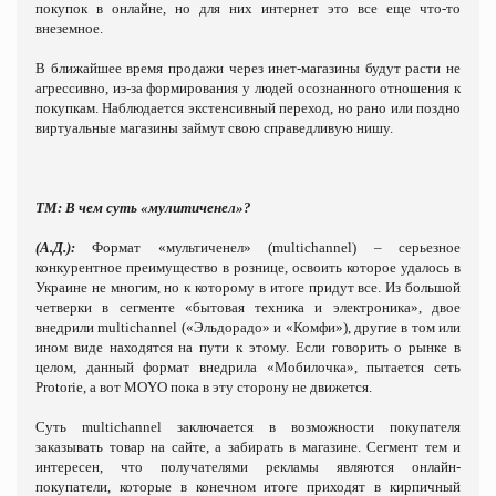
покупок в онлайне, но для них интернет это все еще что-то
внеземное.
В ближайшее время продажи через инет-магазины будут расти не
агрессивно, из-за формирования у людей осознанного отношения к
покупкам. Наблюдается экстенсивный переход, но рано или поздно
виртуальные магазины займут свою справедливую нишу.
ТМ: В чем суть «мулитиченел»?
(А.Д.):
Формат «мультиченел» (multichannel) – серьезное
конкурентное преимущество в рознице, освоить которое удалось в
Украине не многим, но к которому в итоге придут все.
Из большой
четверки в сегменте «бытовая техника и электроника», двое
внедрили multichannel («Эльдорадо» и «Комфи»), другие в том или
ином виде находятся на пути к этому. Если говорить о рынке в
целом, данный формат внедрила «Мобилочка», пытается сеть
Protorie, а вот MOYO пока в эту сторону не движется.
Суть multichannel заключается в возможности покупателя
заказывать товар на сайте, а забирать в магазине. Сегмент тем и
интересен, что получателями рекламы являются онлайн-
покупатели, которые в конечном итоге приходят в кирпичный