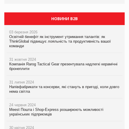
НОВИНИ B2B
03 березня 2026
Освітній бенефіт як інструмент утримання талантів: як
ThinkGlobal підвищує лояльність та продуктивність вашої
команди
31 жовтня 2024
Компанія Rarog Tactical Gear презентувала надлегкі керамічні
бронеплити
31 липня 2024
Напівфабрикати та консерви, які стануть в пригоді, коли довго
нема світла
24 червня 2024
Meest Пошта і Shop-Express розширюють можливості
українських підприємців
30 квітня 2024