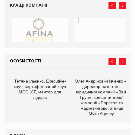
КРАЩІ КОМПАНІЇ
ОСОБИСТОСТІ
,
Тетяна Ільєнко, Executive-
Олег Андрійович Івченко —
ОВ
коуч, сертифікований коуч
директор патентно-
МСС ICF, ментор для
юридичної компанії «Вайз
лідерів
Груп», консалтингової
компанії «Парето» та
маркетингової агенції
Myka Agency.