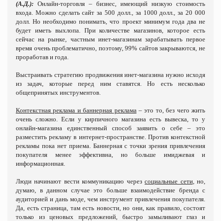
(А.Д.):
Онлайн-торговля – бизнес, имеющий низкую стоимость
входа. Можно сделать сайт за 500 долл., за 1000 долл., за 20 000
долл. Но необходимо понимать, что проект минимум года два не
будет иметь выхлопа. При количестве магазинов, которое есть
сейчас на рынке, частным инет-магазинам зарабатывать первое
время очень проблематично, поэтому, 99% сайтов закрываются, не
проработав и года.
Выстраивать стратегию продвижения инет-магазина нужно исходя
из задач, которые перед ним ставятся. Но есть несколько
общепринятых инструментов.
Контекстная реклама и баннерная реклама
– это то, без чего жить
очень сложно. Если у кирпичного магазина есть вывеска, то у
онлайн-магазина единственный способ заявить о себе – это
разместить рекламу в интернет-пространстве. Против контекстной
рекламы пока нет приема. Баннерная с точки зрения привлечения
покупателя менее эффективна, но больше имиджевая и
информационная.
Люди начинают вести коммуникацию через
социальные сети
, но,
думаю, в данном случае это больше взаимодействие бренда с
аудиторией и дань моде, чем инструмент привлечения покупателя.
Да, есть страница, там есть новости, но они, как правило, состоят
только из ценовых предложений, быстро замыливают глаз и