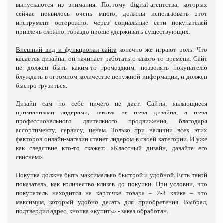
выпускаются из внимания. Поэтому
digital
-
агентства
, которых
сейчас появилось очень много, должны использовать этот
инструмент осторожно: через социальные сети покупателей
привлечь сложно, гораздо проще удерживать существующих.
Внешний вид и функционал сайта
конечно же играют роль. Что
касается дизайна, он начинает работать с какого-то времени. Сайт
не должен быть каким-то громоздким, позволять покупателю
блуждать в огромном количестве ненужной информации, и должен
быстро грузиться.
Дизайн сам по себе ничего не дает. Сайты, являющиеся
признанными лидерами, таковы не из-за дизайна, а из-за
профессионального длительного продвижения, благодаря
ассортименту, сервису, ценам. Только при наличии всех этих
факторов онлайн-магазин станет лидером в своей категории. И уже
как следствие кто-то скажет: «Классный дизайн, давайте его
свиснем».
Покупка должна быть максимально быстрой и удобной.
Есть такой
показатель, как количество кликов до покупки. При условии, что
покупатель находится на карточке товара – 2-3 клика – это
максимум, который удобно делать для приобретения. Выбрал,
подтвердил адрес, кнопка «купить» - заказ обработан.