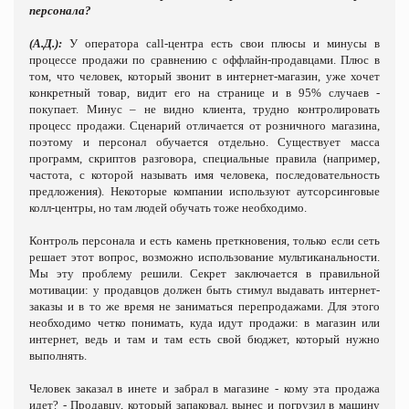
персонала?
(А.Д.):
У оператора call-центра есть свои плюсы и минусы в
процессе продажи по сравнению с оффлайн-продавцами. Плюс в
том, что человек, который звонит в интернет-магазин, уже хочет
конкретный товар, видит его на странице и в 95% случаев -
покупает. Минус – не видно клиента, трудно контролировать
процесс продажи. Сценарий отличается от розничного магазина,
поэтому и персонал обучается отдельно. Существует масса
программ, скриптов разговора, специальные правила (например,
частота, с которой называть имя человека, последовательность
предложения). Некоторые компании используют аутсорсинговые
колл-центры, но там людей обучать тоже необходимо.
Контроль персонала и есть камень преткновения, только если сеть
решает этот вопрос, возможно использование мультиканальности.
Мы эту проблему решили. Секрет заключается в правильной
мотивации: у продавцов должен быть стимул выдавать интернет-
заказы и в то же время не заниматься перепродажами. Для этого
необходимо четко понимать, куда идут продажи: в магазин или
интернет, ведь и там и там есть свой бюджет, который нужно
выполнять.
Человек заказал в инете и забрал в магазине - кому эта продажа
идет? - Продавцу, который запаковал, вынес и погрузил в машину