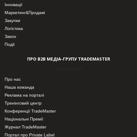
Інновації
Маркетинг&Продажі
Закупки
Логістика
Закон
Події
ПРО В2В МЕДІА-ГРУПУ TRADEMASTER
Про нас
Наша команда
Реклама на порталі
Тренінговий центр
Конференції TradeMaster
Національні Премії
Журнал TradeMaster
Портал про Private Label