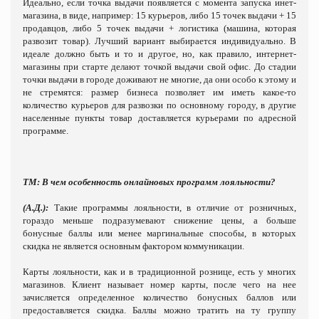
Идеально, если точка выдачи появляется с момента запуска инет-
магазина, в виде, например: 15 курьеров, либо 15 точек выдачи + 15
продавцов, либо 5 точек выдачи + логистика (машина, которая
развозит товар). Лучший вариант выбирается индивидуально. В
идеале должно быть и то и другое, но, как правило, интернет-
магазины при старте делают точкой выдачи свой офис. До стадии
точки выдачи в городе доживают не многие, да они особо к этому и
не стремятся: размер бизнеса позволяет им иметь какое-то
количество курьеров для развозки по основному городу, в другие
населенные пункты товар доставляется курьерами по адресной
программе.
ТМ: В чем особенность онлайновых программ лояльности?
(А.Д.):
Такие программы лояльности, в отличие от розничных,
гораздо меньше подразумевают снижение цены, а больше
бонусные баллы или менее маргинальные способы, в которых
скидка не является основным фактором коммуникации.
Карты лояльности, как и в традиционной рознице, есть у многих
магазинов. Клиент называет номер карты, после чего на нее
зачисляется определенное количество бонусных баллов или
предоставляется скидка. Баллы можно тратить на ту группу