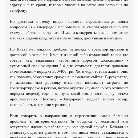
адресу и в те сроки, которые указаны на сайте или озвучены по
телефону.
Но доставка в точку выдачи остается нерешенным до конца
вопросом. В «Эльдорадо» пробовали и не смогли эффективно эту
схему снабжения настроить. И мы, и конкуренты в конечном итоге
в точках выдачи предлагаем только товар, доступный в магазине.
По Киеву нет никаких проблем, загвоздка с транспортировкой и
доставкой в регионах. Клиент из какой-либо отдаленной точки, где
товара нет, заказывает необычный дорогой холодильник -
суммарный срок ожидания 3-4 дня, стоимость доставки довольно
значительная – порядка 300-400 грн. Хотя люди готовы ждать, они,
как правило, заказывают сразу на нескольких сайтах. В результате,
у магазина, чью доставку отменили, возникают затраты по
транспортировке в регион, потом обратно (суммарно это отнимает
порядка недели), еще и вернуть такой товар поставщику весьма
проблематично. Поэтому «Эльдорадо» выдает только товар,
который есть в наличии у розницы.
Если говорить о направлении в перспективе, самая большая
проблема в интернет-магазине (я общался с коллегами) это
отсутствие идеально работающей курьерской службы. Каждая из
существующих на рынке в том или ином месте сталкивается с
проблемами, которые решить очень сложно, что делает