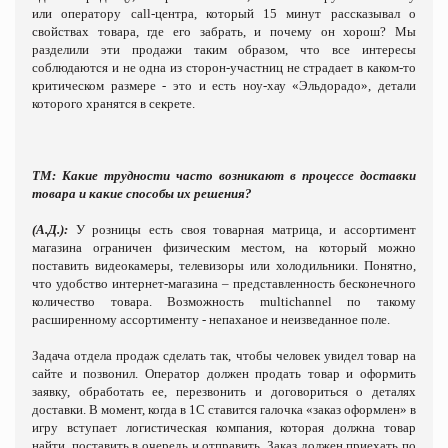
или оператору call-центра, который 15 минут рассказывал о
свойствах товара, где его забрать, и почему он хорош? Мы
разделили эти продажи таким образом, что все интересы
соблюдаются и не одна из сторон-участниц не страдает в каком-то
критическом размере - это и есть ноу-хау «Эльдорадо», детали
которого хранятся в секрете.
ТМ:
Какие трудности часто возникают в процессе доставки
товара и какие способы их решения?
(А.Д.):
У розницы есть своя товарная матрица, и ассортимент
магазина ограничен физическим местом, на который можно
поставить видеокамеры, телевизоры или холодильники. Понятно,
что удобство интернет-магазина – представленность бесконечного
количество товара. Возможность multichannel по такому
расширенному ассортименту - непаханое и неизведанное поле.
Задача отдела продаж сделать так, чтобы человек увидел товар на
сайте и позвонил. Оператор должен продать товар и оформить
заявку, обработать ее, перезвонить и договориться о деталях
доставки. В момент, когда в 1С ставится галочка «заказ оформлен» в
игру вступает логистическая компания, которая должна товар
найти, поставить в очередь и отправить. Заказ должен приехать по