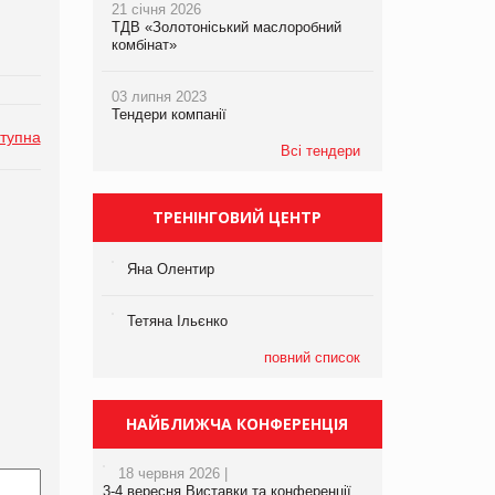
21 січня 2026
ТДВ «Золотоніський маслоробний
комбінат»
03 липня 2023
Тендери компанії
тупна
Всі тендери
ТРЕНІНГОВИЙ ЦЕНТР
Яна Олентир
Тетяна Ільєнко
повний список
НАЙБЛИЖЧА КОНФЕРЕНЦІЯ
18 червня 2026 |
3-4 вересня Виставки та конференції