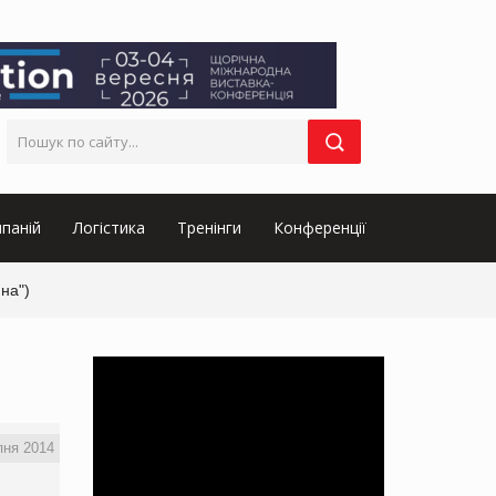
паній
Логістика
Тренінги
Конференції
на")
пня 2014