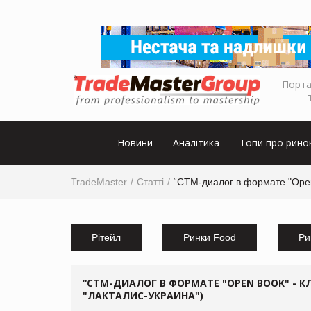
Порта
Новини
Аналітика
Топи про рино
TradeMaster
Статті
“СТМ-диалог в формате "Open
Рітейл
Ринки Food
Ри
“СТМ-ДИАЛОГ В ФОРМАТЕ "OPEN BOOK" - КЛ
"ЛАКТАЛИС-УКРАИНА")