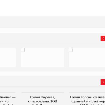
 Івченко —
Роман Наумчев,
Роман Корсак, співвла
ентно-
співзасновник ТОВ
франчайзингової мер