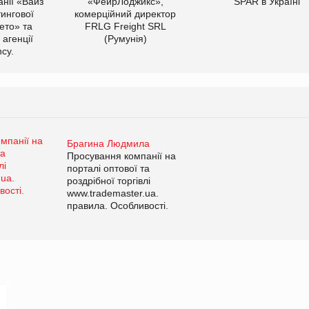
нії «Вайз
«ФейрЛоджикс»,
SPAR в Україні
тингової
комерційний директор
ето» та
FRLG Freight SRL
 агенції
(Румунія)
cy.
Брагина Людмила
Просування компанії на
порталі оптової та
роздрібної торгівлі
www.trademaster.ua.
правила. Особливості.
Рекомендації