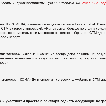
 "сеть - производитель"
(блиц-интервью на
странице по
г-на ЖУРАВЛЕВА, изменилось видение бизнеса Private Label. Изм
в СТМ в сторону инноваций. «Рынок сырья больше не стал, к сожа
ость использовать свои мощности не только в Украине - СТМ для 
вал Эксперт.
итейлерами:
«Любые изменения всегда дают позитивные резуль
 текущей экономической ситуации мы с нашими партнерами стал
неса».
ам эксперта, - КОМАНДА и синергия со всеми службами, и СТМ-ди
и участникам проекта 5 сентября поднять следующие вопр