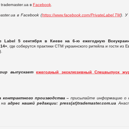
trademaster.ua в
Facebook
.
ster.ua в Facebook (
https://www.facebook.com/PrivateLabel.TM
). У
e Label
5 сентября в Киеве на 6-ю ежегодную Всеукраи
014»
, где соберутся практики СТМ украинского ритейла и гости из 
).
Group выпускает
ежегодный эксклюзивный Спецвыпуск жу
ка контрактного производства –
присылайте информацию о 
и на
адрес нашей редакции: press(
at
)trademaster.com.ua
Анас