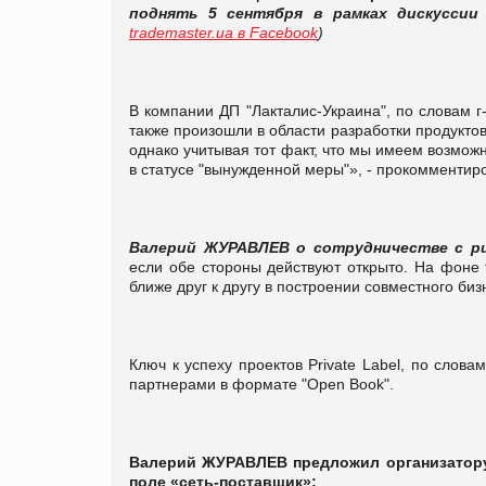
поднять 5 сентября в рамках дискуссии
trademaster.ua в Facebook
)
В компании
ДП "Лакталис-Украина", по словам 
также произошли в области разработки продукто
однако учитывая тот факт, что мы имеем возможн
в статусе "вынужденной меры"», - прокомментиро
Валерий ЖУРАВЛЕВ о сотрудничестве с р
если обе стороны действуют открыто. На фоне
ближе друг к другу в построении совместного биз
Ключ к успеху проектов Private Label, по слов
партнерами в формате "Open Book".
Валерий ЖУРАВЛЕВ предложил организатору 
поле «сеть-поставщик»: