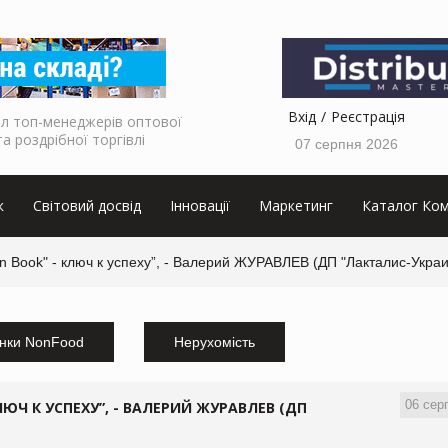
Вхід
Реєстрація
л топ-менеджерів оптової
та роздрібної торгівлі
07 серпня 2026
к
Світовий досвід
Інновації
Маркетинг
Каталог Ком
 Book" - ключ к успеху”, - Валерий ЖУРАВЛЕВ (ДП "Лакталис-Украи
нки NonFood
Нерухомість
06 сер
ЮЧ К УСПЕХУ”, - ВАЛЕРИЙ ЖУРАВЛЕВ (ДП