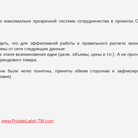
по максимально прозрачной системе сотрудничества в проектах 
дить, что для эффективной работы и правильного расчета экон
димы от сети следующие данные:
 этапе возникновения идеи (цели, объемы, цены и т.п.). А не прог
брендового товара.
они были четко понятны, приняты обеим сторонам и зафиксир
овия).
М
www
.
PrivateLabel
-
TM
.
com