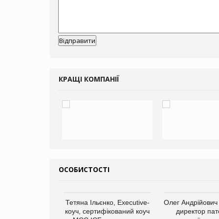
КРАЩІ КОМПАНІЇ
ОСОБИСТОСТІ
арас Ігорович,
Тетяна Ільєнко, Executive-
Олег Андрійович
иробництва ТОВ
коуч, сертифікований коуч
директор пат