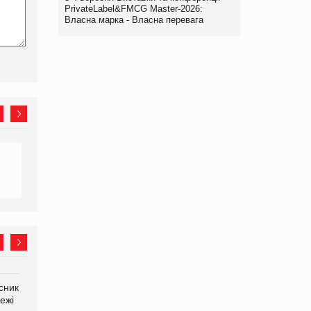
PrivateLabel&FMCG Master-2026:
Власна марка - Власна перевага
сник
Олексій Логачов-Михайлов
Яна Сараніна, директор
ежі
Файно маркет Директор
компанії «УкраМарин»