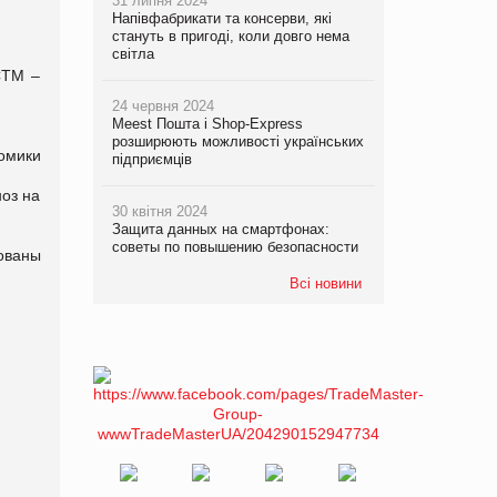
31 липня 2024
Напівфабрикати та консерви, які
стануть в пригоді, коли довго нема
світла
СТМ –
24 червня 2024
Meest Пошта і Shop-Express
розширюють можливості українських
омики
підприємців
ноз на
30 квітня 2024
Защита данных на смартфонах:
советы по повышению безопасности
ованы
Всі новини