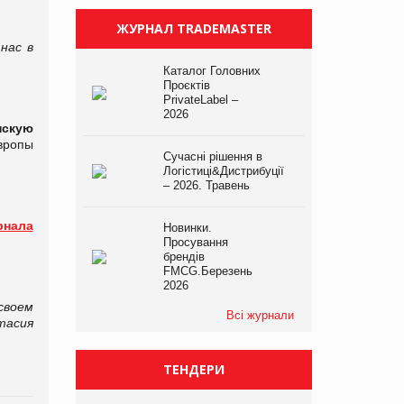
ЖУРНАЛ TRADEMASTER
 нас в
Каталог Головних
Проєктів
PrivateLabel –
2026
нскую
Европы
Сучасні рішення в
Логістиці&Дистрибуції
– 2026. Травень
рнала
Новинки.
Просування
брендів
FMCG.Березень
2026
своем
Всі журнали
тасия
ТЕНДЕРИ