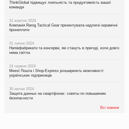
ThinkGlobal підвищує лояльність та продуктивність вашої
команди
31 жовтня 2024
Компанія Rarog Tactical Gear презентувала надлегкі керамічні
бронеплити
31 липня 2024
Напівфабрикати та консерви, які стануть в пригоді, коли довго
нема світла
24 червня 2024
Meest Пошта і Shop-Express розширюють можливості
українських підприємців
30 квітня 2024
Защита данных на смартфонах: советы по повышению
безопасности
Всі новини