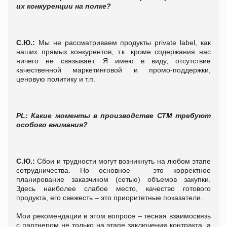
их конкуренции на полке?
С.Ю.:
Мы не рассматриваем продукты private label, как
наших прямых конкурентов, т.к. кроме содержания нас
ничего не связывает. Я имею в виду, отсутствие
качественной маркетинговой и промо-поддержки,
ценовую политику и т.п.
PL
: Какие моменты в производстве СТМ требуют
особого внимания?
С.Ю.:
Сбои и трудности могут возникнуть на любом этапе
сотрудничества. Но основное – это корректное
планирование заказчиком (сетью) объемов закупки.
Здесь наиболее слабое место, качество готового
продукта, его свежесть – это приоритетные показатели.
Мои рекомендации в этом вопросе – тесная взаимосвязь
с партнером не только на этапе заключения контракта, а