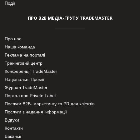
Події
ПРО В2В МЕДІА-ГРУПУ TRADEMASTER
Про нас
Наша команда
Реклама на порталі
Тренінговий центр
Конференції TradeMaster
Національні Премії
Журнал TradeMaster
Портал про Private Label
Послуги В2В- маркетингу та PR для клієнтів
Послуги з надання інформації
Відгуки
Контакти
Вакансії