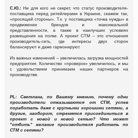
С.Ю.:
Ни для кого не секрет, что статус производителя-
поставщика перед ритейлерами в Украине, скажем так,
«просящей стороны». Т.к. у поставщика «точка нужды» в
продвижении брендов и максимальной
представленности, а также в наилучших условиях
размещения на полке. А проект СТМ – это отношения
производитель-сеть, где интересы двух сторон
балансируют и даже гармонируют.
Из важных изменений – увеличилась загрузка мощностей
предприятия. Количество «проверок» увеличилось, и мы
с удовольствием принимаем наших партнеров на
производстве.
PL
: Светлана, по Вашему мнению, почему одни
производители отказываются от СТМ, успев
поработать даже с крупными хорошими сетями, а
другие, наоборот, стремятся присоединиться в
проект с новой и новой сетью? Что может
"отбить" желание производителя работать по
СТМ с сетями?