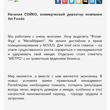
Наталия СОЙКО, коммерческий директор компании
Art Foods
Мы работаем с очень многими. Хочу выделить "Фоззи-
Фуд" и "МегаМаркет". Не менее достойное и яркое
позиционирование у NOVUS. Для этой сети главное – на
этапе существенного роста справиться с менеджментом
и удерживать свой имидж. Отдельно стоит отметить
"МЕТРО" с их грамотным ведением бизнеса.
Мир меняется, а вместе с ним меняется экономика. В
новых условиях важен правильный менеджмент.
Ритейлерам необходимо помнить, потерять репутацию
всегда легко, вернуть доверие и имидж, особенно в этот
непростой экономический период, - гораздо труднее и
затратнее.