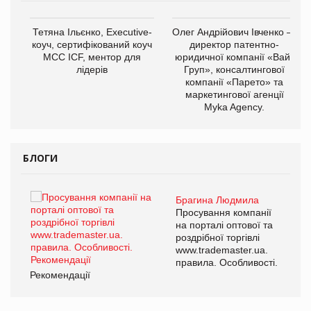
,
Тетяна Ільєнко, Executive-
Олег Андрійович Івченко —
ОВ
коуч, сертифікований коуч
директор патентно-
МСС ICF, ментор для
юридичної компанії «Вайз
лідерів
Груп», консалтингової
компанії «Парето» та
маркетингової агенції
Myka Agency.
БЛОГИ
Брагина Людмила
ї
Просування компанії
а
на порталі оптової та
роздрібної торгівлі
www.trademaster.ua.
і.
правила. Особливості.
Рекомендації
Ре