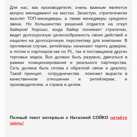
Для нас, как производителя, очень важным является
вопрос менеджмент на местах. Зачастую, стратегически
мыслят ТОП-менеджеры, а также менеджеры среднего
звена. Но большинство решений отдается на откуп
байеров! Хорошо, когда байер понимает стратегию,
видит долгосрочную целесообразность своих действий и
нацелен на долгосрочную перспективу для компании. В
противном случае, ритейлеры начинают терять доверие,
а потом и партнеров как по PL, так и поставщиков других
торговых марок. Все должно быть разумно, двигаться в
рамках позиционирования и реального партнерства.
Сеть должна быть готова к обратной связи и диалогу.
Такой принцип сотрудничества поможет вырасти в
качественном отношении и ритейлерам, и
производителям, и стране в целом.
Полный текст интервью с Наталией СОЙКО
читайте
здесь!