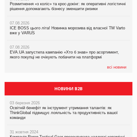
Розмитнення «з коліс» та крос-докінг: як оперативні логістичні
07.08.2026
Kraft Heinz скоротила збиток у першому півріччі
рішення допомагають бізнесу зменшити ризики
EVA.UA запустила кампанію «Хто б знав» про асортимент,
якого покупці не очікують побачити на платформі
07.08.2026
07.08.2026
Продажі Hugo Boss впали на 9%
ICE BOSS цього літа! Новинка морозива від власної ТМ Varto
06.08.2026
вже у VARUS
Смачна новинка для хвостатих: у VARUS з’явилися паучі
07.08.2026
Varto Paw expert від власної ТМ Varto!
Франція заборонила рекламні дзвінки без згоди клієнтів
07.08.2026
EVA.UA запустила кампанію «Хто б знав» про асортимент,
05.08.2026
якого покупці не очікують побачити на платформі
Мережа супермаркетів VARUS купує мережу магазинів
формату convenience store КОЛО: об’єднана компанія
налічуватиме 374 магазини
всі новини
НОВИНИ B2B
03 березня 2026
Освітній бенефіт як інструмент утримання талантів: як
ThinkGlobal підвищує лояльність та продуктивність вашої
команди
31 жовтня 2024
Компанія Rarog Tactical Gear презентувала надлегкі керамічні