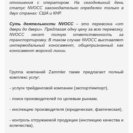
отношения с оператором. На сегодняшний день
статус NVOCC законодательно определен только в
двух странах: США и КНР.
Суть деятельности NVOCC
– это перевозка «от
двери до двери». Предлагая одну цену за всю перевозку,
NVOCC несет полную ответственность за
транспортировку. В таком случае NVOCC выставляет
интермодальный коносамент, общепризнанный как
коносамент морской линии.
Группа компаний Zammler также предлагает полный
комплекс услуг:
- услуги трейдинговой компании (экспорт/импорт),
- поиск производителей по целевым рынкам,
- инспекцию производителя (юридическая, фактическая),
- контроль отгружаемой продукции (инспекцию качества и
количества),