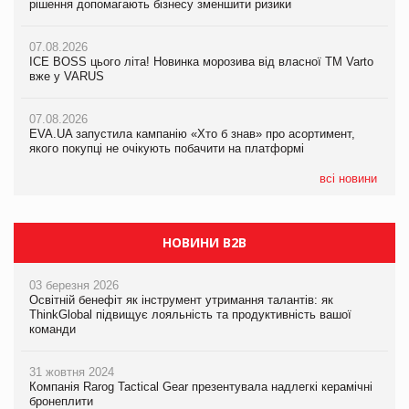
рішення допомагають бізнесу зменшити ризики
EVA.UA запустила кампанію «Хто б знав» про асортимент,
якого покупці не очікують побачити на платформі
07.08.2026
07.08.2026
Продажі Hugo Boss впали на 9%
ICE BOSS цього літа! Новинка морозива від власної ТМ Varto
06.08.2026
вже у VARUS
Смачна новинка для хвостатих: у VARUS з’явилися паучі
07.08.2026
Varto Paw expert від власної ТМ Varto!
Франція заборонила рекламні дзвінки без згоди клієнтів
07.08.2026
EVA.UA запустила кампанію «Хто б знав» про асортимент,
05.08.2026
якого покупці не очікують побачити на платформі
Мережа супермаркетів VARUS купує мережу магазинів
формату convenience store КОЛО: об’єднана компанія
налічуватиме 374 магазини
всі новини
НОВИНИ B2B
03 березня 2026
Освітній бенефіт як інструмент утримання талантів: як
ThinkGlobal підвищує лояльність та продуктивність вашої
команди
31 жовтня 2024
Компанія Rarog Tactical Gear презентувала надлегкі керамічні
бронеплити