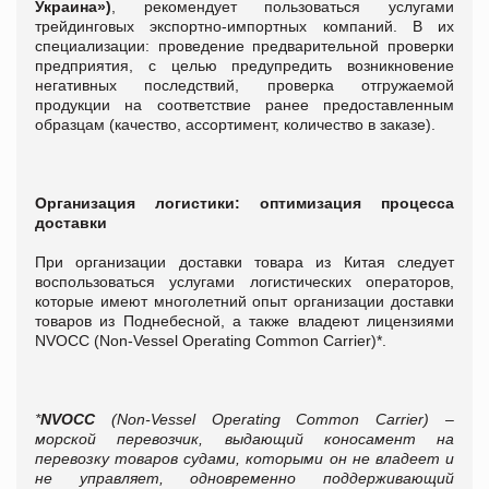
Украина»)
, рекомендует пользоваться услугами
трейдинговых экспортно-импортных компаний. В их
специализации: проведение предварительной проверки
предприятия, с целью предупредить возникновение
негативных последствий, проверка отгружаемой
продукции на соответствие ранее предоставленным
образцам (качество, ассортимент, количество в заказе).
Организация логистики: оптимизация процесса
доставки
При организации доставки товара из Китая следует
воспользоваться услугами логистических операторов,
которые имеют многолетний опыт организации доставки
товаров из Поднебесной, а также владеют лицензиями
NVOCC (Non-Vessel Operating Common Carrier)*.
*
NVOCC
(Non-Vessel Operating Common Carrier) –
морской перевозчик, выдающий коносамент на
перевозку товаров судами, которыми он не владеет и
не управляет, одновременно поддерживающий