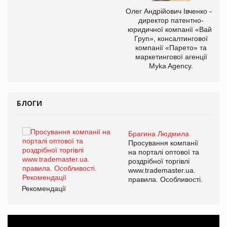
,
Олег Андрійович Івченко —
ОВ
директор патентно-
юридичної компанії «Вайз
Груп», консалтингової
компанії «Парето» та
маркетингової агенції
Myka Agency.
БЛОГИ
Брагина Людмила
ї
Просування компанії
а
на порталі оптової та
роздрібної торгівлі
www.trademaster.ua.
і.
правила. Особливості.
Рекомендації
Ре