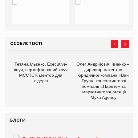
ОСОБИСТОСТІ
,
Тетяна Ільєнко, Executive-
Олег Андрійович Івченко —
ОВ
коуч, сертифікований коуч
директор патентно-
МСС ICF, ментор для
юридичної компанії «Вайз
лідерів
Груп», консалтингової
компанії «Парето» та
маркетингової агенції
Myka Agency.
БЛОГИ