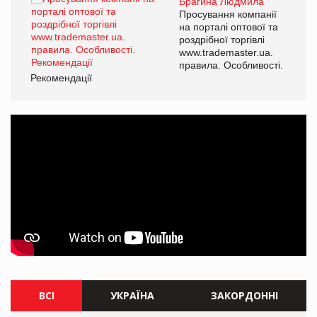
Брагина Людмила
ї
Просування компанії
а
на порталі оптової та
роздрібної торгівлі
www.trademaster.ua.
і.
правила. Особливості.
Рекомендації
Ре
ВСІ
УКРАЇНА
ЗАКОРДОННІ