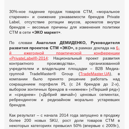
30%-ное падение продаж товаров СТМ, «моральное
старение» и снижение узнаваемости брендов Private
Label, отсутствие ротации вкусов, ароматов внутри
брендов – весомые причины для изменения политики
СТМ в сети
«ЭКО маркет»
.
По словам
Анатолия ДЕМИДЕНКО, Руководителя
развития проектов
СТМ «ЭКО»,
в рамках доклада на
6-
й ежегодной практической конференции
«PrivateLabel®-2014
: Национальный проект развития
контрактного производства», организованной
учредителем и владельцем площадки – В2В Медиа-
группой TradeMaster® Group (
TradeMaster.UA
), в
компании было принято решение работать над
сокращением портфеля PL (с 24 брендов до 2-х),
выбором зонтичных брендов в «нижнем» («Перший ряд»)
и «среднем» («Добрий звичай») ценовых сегментах,
ребрендингом и редизайном морально устаревших
брендов.
Как результат – с начала 2014 года запущено в продажу
более 200 новых SKU, рост доли товаров СТМ в
некоторых категориях превысил 50% (впервые с 2009г.),