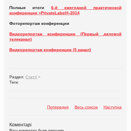
Полные итоги
6-й ежегодной практической
конференции «PrivateLabel®-2014
Фоторепортаж конференции
Видеорепортаж конференции (Первый деловой
телеканал)
Видеорепортаж конференции (5 канал)
Раздел:
Статті
>
Теги:
Попередня
Весь список
Наступна
Коментарі
Ваш коментар буде першим.