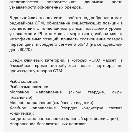
отслеживается положительная динамика роста
узнаваемости обновленных брендов.
В дальнейших планах сети – работа над ребрендингом и
редизайном СТМ, обновление существующих позиций в
соответствии с тенденциями рынка, повышение уровня
узнаваемости PL с помощью маркетинга, избавиться от
неэффективных позиций, привести соотношение товаров
первой цены и среднего сегмента 60/40 (на сегодняшний
день 80/20).
Среди ключевых категорий, в которых «ЭКО маркет» в
ближайшее время потребуются новые партнеры по
производству товаров СТМ:
Рыба соленая;
Рыба замороженная;
Молочное направление (сыры твердые, сыры
плавленые);
Мясное направление (колбасные изделия);
Хлебное направление (твердая кондитерка, свежая
кондитерка);
Кондитерское направление (длинный срок реализации);
Направление безалкогольных напитков.