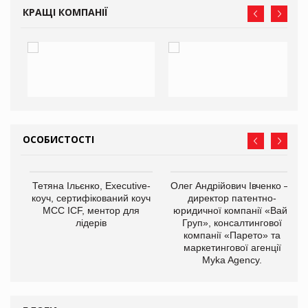
КРАЩІ КОМПАНІЇ
ОСОБИСТОСТІ
,
Тетяна Ільєнко, Executive-
Олег Андрійович Івченко —
ОВ
коуч, сертифікований коуч
директор патентно-
МСС ICF, ментор для
юридичної компанії «Вайз
лідерів
Груп», консалтингової
компанії «Парето» та
маркетингової агенції
Myka Agency.