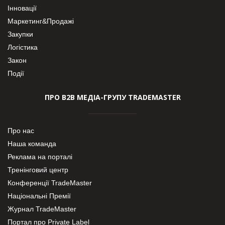
Інновації
Маркетинг&Продажі
Закупки
Логістика
Закон
Події
ПРО В2В МЕДІА-ГРУПУ TRADEMASTER
Про нас
Наша команда
Реклама на порталі
Тренінговий центр
Конференції TradeMaster
Національні Премії
Журнал TradeMaster
Портал про Private Label