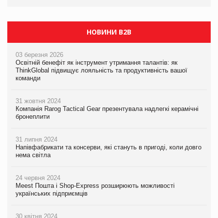
НОВИНИ B2B
03 березня 2026
Освітній бенефіт як інструмент утримання талантів: як
ThinkGlobal підвищує лояльність та продуктивність вашої
команди
31 жовтня 2024
Компанія Rarog Tactical Gear презентувала надлегкі керамічні
бронеплити
31 липня 2024
Напівфабрикати та консерви, які стануть в пригоді, коли довго
нема світла
24 червня 2024
Meest Пошта і Shop-Express розширюють можливості
українських підприємців
30 квітня 2024