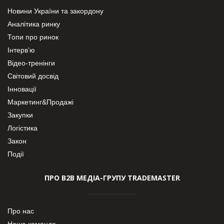
Новини України та закордону
Аналітика ринку
Топи про ринок
Інтерв’ю
Відео-тренінги
Світовий досвід
Інновації
Маркетинг&Продажі
Закупки
Логістика
Закон
Події
ПРО В2В МЕДІА-ГРУПУ TRADEMASTER
Про нас
Наша команда