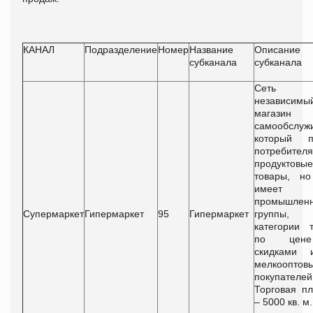
КАНАЛ
Подразделение
Номер
Название
Описание
субканала
субканала
Сеть 
независимы
магазин
самообслуж
который п
потребител
продуктовые
товары, но
имеет т
промышлен
Супермаркет
Гипермаркет
95
Гипермаркет
группы,
категории 
по цен
скидками
мелкооптов
покупателей
Торговая п
– 5000 кв. м.