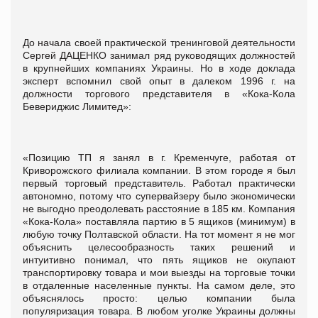
До начала своей практической тренинговой деятельности
Сергей ДАЦЕНКО занимал ряд руководящих должностей
в крупнейших компаниях Украины. Но в ходе доклада
эксперт вспомнил свой опыт в далеком 1996 г. на
должности торгового представителя в «Кока-Кола
Бевериджис Лимитед»:
«Позицию ТП я занял в г. Кременчуге, работая от
Криворожского филиала компании. В этом городе я был
первый торговый представитель. Работал практически
автономно, потому что супервайзеру было экономически
не выгодно преодолевать расстояние в 185 км. Компания
«Кока-Кола» поставляла партию в 5 ящиков (минимум) в
любую точку Полтавской области. На тот момент я не мог
объяснить целесообразность таких решений и
интуитивно понимал, что пять ящиков не окупают
транспортировку товара и мои выезды на торговые точки
в отдаленные населенные пункты. На самом деле, это
объяснялось просто: целью компании была
популяризация товара. В любом уголке Украины должны