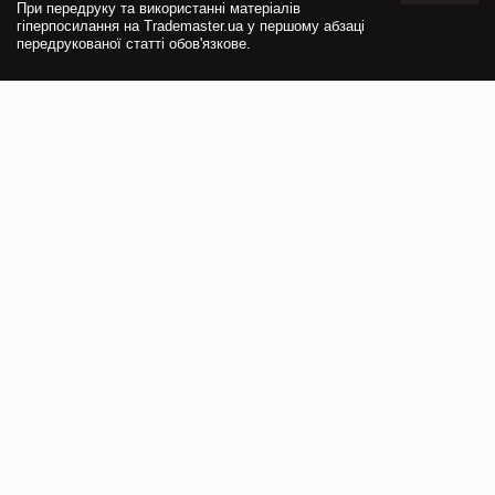
При передруку та використанні матеріалів
гіперпосилання на Trademaster.ua у першому абзаці
передрукованої статті обов'язкове.