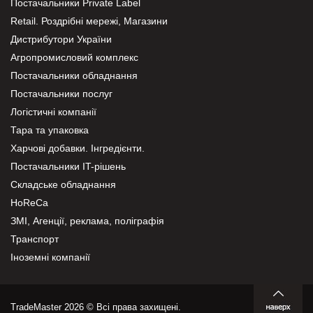
Постачальники Private Label
Retail. Роздрібні мережі, Магазини
Дистрибутори України
Агропромисловий комплекс
Постачальники обладнання
Постачальники послуг
Логістичні компанії
Тара та упаковка
Харчові добавки. Інгредієнти.
Постачальники IT-рішень
Складське обладнання
HoReCa
ЗМІ, Агенції, реклама, поліграфія
Транспорт
Іноземні компанії
TradeMaster 2026 © Всі права захищені.