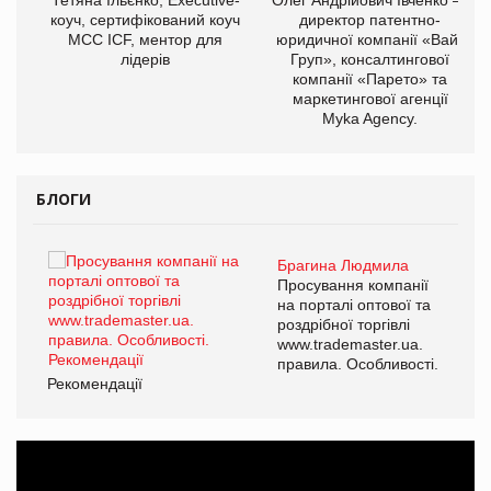
ОВ
коуч, сертифікований коуч
директор патентно-
МСС ICF, ментор для
юридичної компанії «Вайз
лідерів
Груп», консалтингової
компанії «Парето» та
маркетингової агенції
Myka Agency.
БЛОГИ
Брагина Людмила
ї
Просування компанії
а
на порталі оптової та
роздрібної торгівлі
www.trademaster.ua.
і.
правила. Особливості.
Рекомендації
Ре