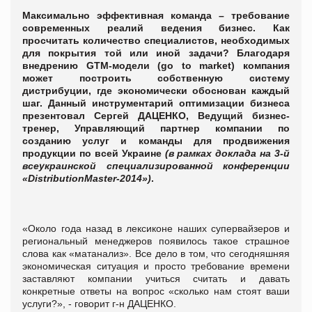
Максимально эффективная команда – требование
современных реалий ведения бизнес. Как
просчитать количество специалистов, необходимых
для покрытия той или иной задачи? Благодаря
внедрению
GTM
-модели (
go
to
market
) компания
может построить собственную систему
дистрибуции, где экономически обоснован каждый
шаг. Данный инструментарий оптимизации бизнеса
презентовал Сергей ДАЦЕНКО, Ведущий бизнес-
тренер, Управляющий партнер компании по
созданию услуг и команды для продвижения
продукции по всей Украине
(в рамках доклада на 3-й
всеукраинской специализированной конференции
«DistributionMaster-2014»)
.
«Около года назад в лексиконе наших супервайзеров и
региональный менеджеров появилось такое страшное
слова как «матанализ». Все дело в том, что сегодняшняя
экономическая ситуация и просто требование времени
заставляют компании учиться считать и давать
конкретные ответы на вопрос «сколько нам стоят ваши
услуги?», - говорит г-н ДАЦЕНКО.