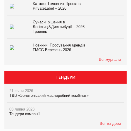
Каталог Головних Проєктів
PrivateLabel – 2026
Сучасні рішення в
Логістиці&Дистрибуції – 2026.
Травень
Новинки. Просування брендів
FMCG.Березень 2026
Всі журнали
ТЕНДЕРИ
21 січня 2026
ТДВ «Золотоніський маслоробний комбінат»
03 липня 2023
Тендери компанії
Всі тендери