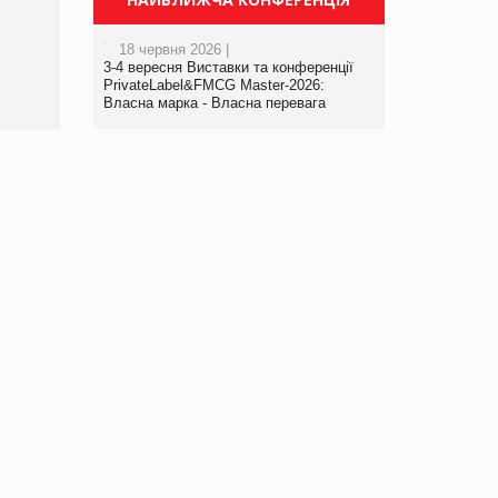
порталі оптової та
роздрібної торгівлі
18 червня 2026 |
www.trademaster.ua.
3-4 вересня Виставки та конференції
правила. Особливості.
PrivateLabel&FMCG Master-2026:
Власна марка - Власна перевага