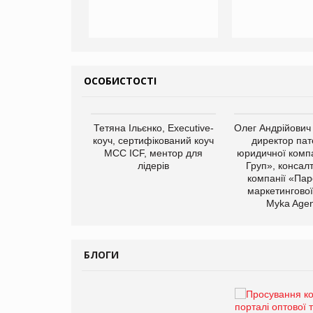
ОСОБИСТОСТІ
арас Ігорович,
Тетяна Ільєнко, Executive-
Олег Андрійович
иробництва ТОВ
коуч, сертифікований коуч
директор пат
Герчак"
МСС ICF, ментор для
юридичної компа
лідерів
Груп», консал
компанії «Пар
маркетингової
Myka Agen
БЛОГИ
Брагина Людмила
Просування компанії на