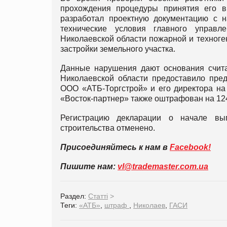
прохождения процедуры принятия его в 
разработал проектную документацию с н
технические условия главного управ
Николаевской области пожарной и техноге
застройки земельного участка.
Данные нарушения дают основания счита
Николаевской области предоставило пре
ООО «АТБ-Торгстрой» и его директора на 1
«Восток-партнер» также оштрафован на 124
Регистрацию декларации о начале вы
строительства отменено.
Присоединяйтесь к нам в
Facebook!
Пишите нам:
vl@trademaster.com.ua
Раздел:
Статті
>
Теги:
«АТБ»
,
штраф
,
Николаев
,
ГАСИ