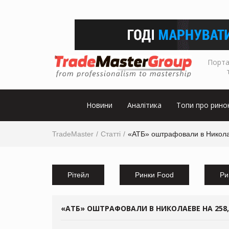
Порта
Новини
Аналітика
Топи про рино
TradeMaster
Статті
«АТБ» оштрафовали в Николае
Рітейл
Ринки Food
Ри
«АТБ» ОШТРАФОВАЛИ В НИКОЛАЕВЕ НА 258,