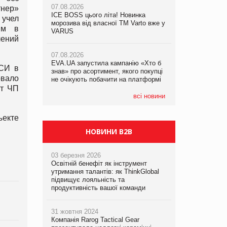
07.08.2026
тнер»
ICE BOSS цього літа! Новинка
06.08.2026
 учел
07.08.2026
морозива від власної ТМ Varto вже у
Смачна новинка для хвостатих: у
ям в
Франція заборонила рекламні дзвінки
VARUS
VARUS з’явилися паучі Varto Paw
чений
без згоди клієнтів
expert від власної ТМ Varto!
07.08.2026
EVA.UA запустила кампанію «Хто б
05.08.2026
АСИ в
знав» про асортимент, якого покупці
Мережа супермаркетів VARUS купує
овало
не очікують побачити на платформі
мережу магазинів формату
convenience store КОЛО: об’єднана
нт ЧП
компанія налічуватиме 374 магазини
всі новини
екте
НОВИНИ B2B
03 березня 2026
Освітній бенефіт як інструмент
утримання талантів: як ThinkGlobal
підвищує лояльність та
продуктивність вашої команди
31 жовтня 2024
Компанія Rarog Tactical Gear