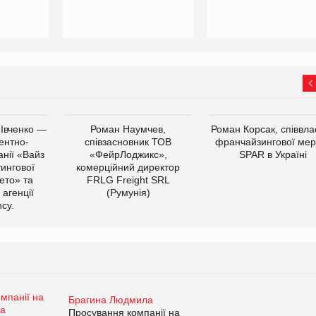
 Івченко —
Роман Наумчев,
Роман Корсак, співвла
ентно-
співзасновник ТОВ
франчайзингової мер
нії «Вайз
«ФейрЛоджикс»,
SPAR в Україні
тингової
комерційний директор
ето» та
FRLG Freight SRL
 агенції
(Румунія)
cy.
Брагина Людмила
Просування компанії на