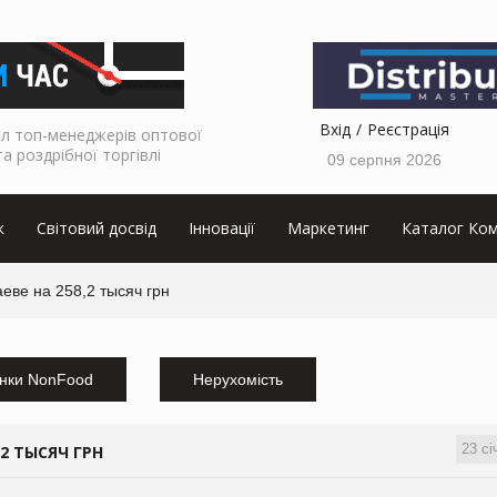
Вхід
Реєстрація
л топ-менеджерів оптової
та роздрібної торгівлі
09 серпня 2026
к
Світовий досвід
Інновації
Маркетинг
Каталог Ком
ве на 258,2 тысяч грн
нки NonFood
Нерухомість
23 сі
2 ТЫСЯЧ ГРН