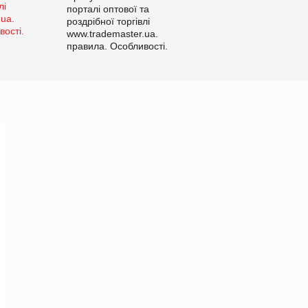
порталі оптової та
роздрібної торгівлі
www.trademaster.ua.
правила. Особливості.
Рекомендації