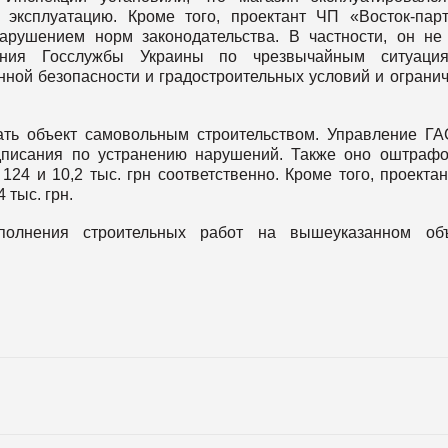
эксплуатацию. Кроме того, проектант ЧП «Восток-пар
арушением норм законодательства. В частности, он не
ления Госслужбы Украины по чрезвычайным ситуаци
нной безопасности и градостроительных условий и ограни
ть объект самовольным строительством. Управление Г
дписания по устранению нарушений. Также оно оштраф
24 и 10,2 тыс. грн соответственно. Кроме того, проекта
 тыс. грн.
полнения строительных работ на вышеуказанном объ