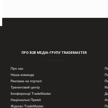
ПРО В2В МЕДІА-ГРУПУ TRADEMASTER
Про нас
П
Наша команда
П
Реклама на порталі
По
Тренінговий центр
Re
Конференції TradeMaster
Д
Національні Премії
А
Журнал TradeMaster
П