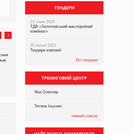
ТЕНДЕРИ
21 січня 2026
ТДВ «Золотоніський маслоробний
комбінат»
03 липня 2023
Тендери компанії
сник
Олексій Логачов-Михайлов
Яна Сараніна, директор
ежі
Файно маркет Директор
Всі тендери
компанії «УкраМарин»
департаменту з
виробництва
ТРЕНІНГОВИЙ ЦЕНТР
Яна Олентир
Тетяна Ільєнко
повний список
Брагина Людмила
Просування компанії на
НАЙБЛИЖЧА КОНФЕРЕНЦІЯ