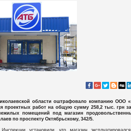
Николаевской области оштрафовало компанию ООО «
ля проектных работ на общую сумму 258,2 тыс. грн з
нежилых помещений под магазин продовольственн
аев по проспекту Октябрьскому, 342/5.
Инспекции установили, что магазин эксплуатировалс