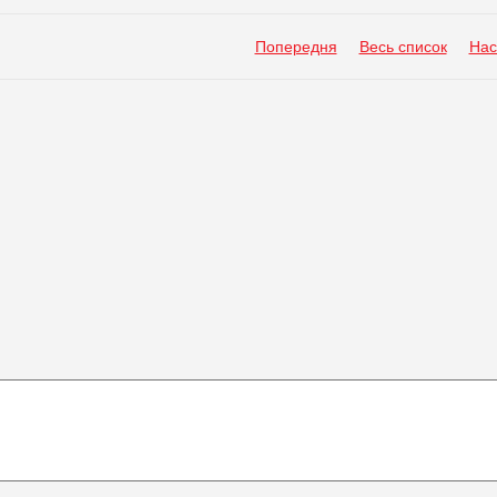
Попередня
Весь список
Нас