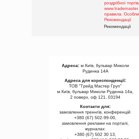
порталі оптової та
роздрібної торгівлі
www.trademaster.ua.
правила. Особливості.
ії
Рекомендації
Адреса:
м.Київ, бульвар Миколи
Руденка 14А
Адреса для кореспонденції:
ТОВ "Tрейд Мастер Груп"
м.Київ, бульвар Миколи Руденка 14а,
2 поверх, оф 121, 03194
Контакти для:
замовлення треннгів, конференцій:
+380 (67) 502-99-00,
замовлення реклами на порталі,
журналах:
+380 (67) 502 30 13,