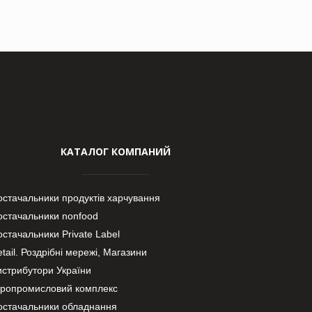
КАТАЛОГ КОМПАНИЙ
остачальники продуктів харчування
остачальники nonfood
стачальники Private Label
tail. Роздрібні мережі, Магазини
истрибутори України
гропромисловий комплекс
остачальники обладнання